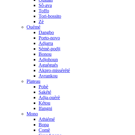
Sô-ava
Toffo
Tori-bossito
Zè
Ouémé
Dangbo
Porto-novo
Adjarra
Sèmè-podji
Bonou
Adjohoun
Aguégués
Akpro-missérété
Avrankou
Plateau
Pobè
Sakété
Adja-ouèrè
Kétou
Ifangni
Mono
Athiémé
Bopa
Comè