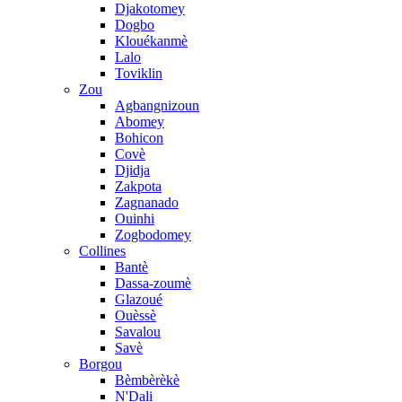
Djakotomey
Dogbo
Klouékanmè
Lalo
Toviklin
Zou
Agbangnizoun
Abomey
Bohicon
Covè
Djidja
Zakpota
Zagnanado
Ouinhi
Zogbodomey
Collines
Bantè
Dassa-zoumè
Glazoué
Ouèssè
Savalou
Savè
Borgou
Bèmbèrèkè
N'Dali