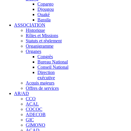
Copargo
Djougou
Ouaké
Bassila
ASSOCIATION
Historique
Rôles et Missions
Statuts et règlement
Organigramme
Organes
Congrès
Bureau National
Conseil National
Direction
exécutive
Acquis majeurs
Offres de services
AR/AD
CCO
ACAL
COCOC
ADECOB
GIC
GIMONO
ACAD