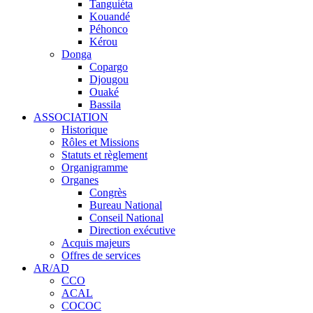
Tanguiéta
Kouandé
Péhonco
Kérou
Donga
Copargo
Djougou
Ouaké
Bassila
ASSOCIATION
Historique
Rôles et Missions
Statuts et règlement
Organigramme
Organes
Congrès
Bureau National
Conseil National
Direction exécutive
Acquis majeurs
Offres de services
AR/AD
CCO
ACAL
COCOC