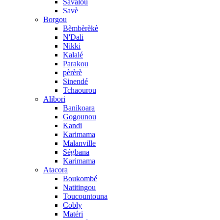
Savalou
Savè
Borgou
Bèmbèrèkè
N'Dali
Nikki
Kalalé
Parakou
pèrèrè
Sinendé
Tchaourou
Alibori
Banikoara
Gogounou
Kandi
Karimama
Malanville
Ségbana
Karimama
Atacora
Boukombé
Natitingou
Toucountouna
Cobly
Matéri