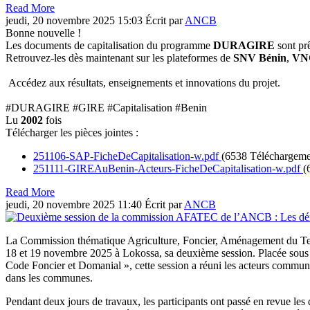
Read More
jeudi, 20 novembre 2025 15:03
Écrit par
ANCB
Bonne nouvelle !
Les documents de capitalisation du programme
DURAGIRE
sont prê
Retrouvez-les dès maintenant sur les plateformes de
SNV Bénin
,
VNG
Accédez aux résultats, enseignements et innovations du projet.
#DURAGIRE #GIRE #Capitalisation #Benin
Lu
2002
fois
Télécharger les pièces jointes :
251106-SAP-FicheDeCapitalisation-w.pdf
(6538 Téléchargeme
251111-GIREAuBenin-Acteurs-FicheDeCapitalisation-w.pdf
(
Read More
jeudi, 20 novembre 2025 11:40
Écrit par
ANCB
La Commission thématique Agriculture, Foncier, Aménagement du Te
18 et 19 novembre 2025 à Lokossa, sa deuxième session. Placée sous le
Code Foncier et Domanial », cette session a réuni les acteurs communa
dans les communes.
Pendant deux jours de travaux, les participants ont passé en revue les