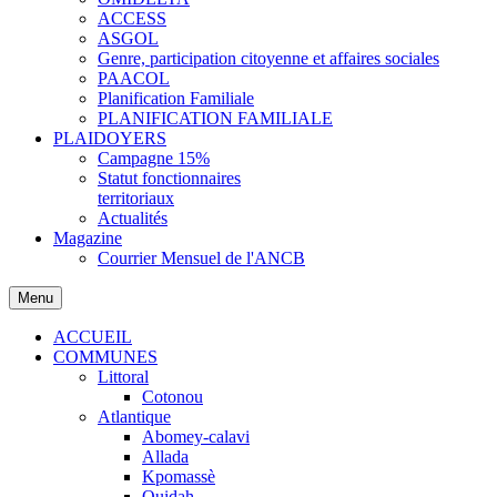
ACCESS
ASGOL
Genre, participation citoyenne et affaires sociales
PAACOL
Planification Familiale
PLANIFICATION FAMILIALE
PLAIDOYERS
Campagne 15%
Statut fonctionnaires
territoriaux
Actualités
Magazine
Courrier Mensuel de l'ANCB
Menu
ACCUEIL
COMMUNES
Littoral
Cotonou
Atlantique
Abomey-calavi
Allada
Kpomassè
Ouidah