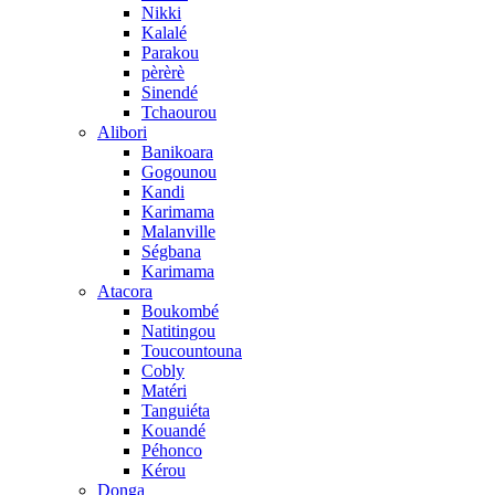
Nikki
Kalalé
Parakou
pèrèrè
Sinendé
Tchaourou
Alibori
Banikoara
Gogounou
Kandi
Karimama
Malanville
Ségbana
Karimama
Atacora
Boukombé
Natitingou
Toucountouna
Cobly
Matéri
Tanguiéta
Kouandé
Péhonco
Kérou
Donga