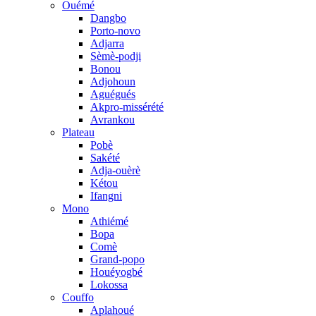
Ouémé
Dangbo
Porto-novo
Adjarra
Sèmè-podji
Bonou
Adjohoun
Aguégués
Akpro-missérété
Avrankou
Plateau
Pobè
Sakété
Adja-ouèrè
Kétou
Ifangni
Mono
Athiémé
Bopa
Comè
Grand-popo
Houéyogbé
Lokossa
Couffo
Aplahoué