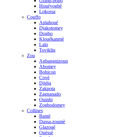
Grand-popo
Houéyogbé
Lokossa
Couffo
Aplahoué
Djakotomey
Dogbo
Klouékanmè
Lalo
Toviklin
Zou
Agbangnizoun
Abomey
Bohicon
Covè
Djidja
Zakpota
Zagnanado
Ouinhi
Zogbodomey
Collines
Bantè
Dassa-zoumè
Glazoué
Ouèssè