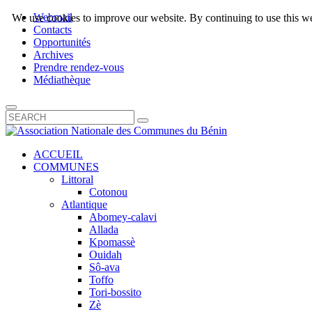
Webmail
We use cookies to improve our website. By continuing to use this we
Contacts
Opportunités
Archives
Prendre rendez-vous
Médiathèque
ACCUEIL
COMMUNES
Littoral
Cotonou
Atlantique
Abomey-calavi
Allada
Kpomassè
Ouidah
Sô-ava
Toffo
Tori-bossito
Zè