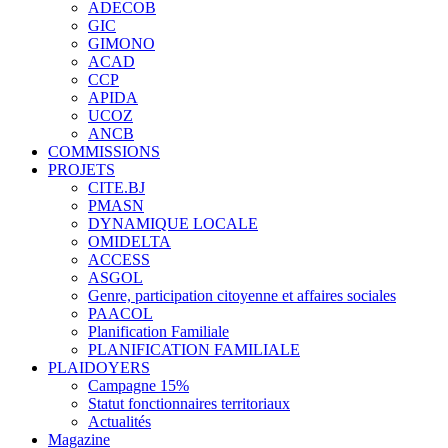
ADECOB
GIC
GIMONO
ACAD
CCP
APIDA
UCOZ
ANCB
COMMISSIONS
PROJETS
CITE.BJ
PMASN
DYNAMIQUE LOCALE
OMIDELTA
ACCESS
ASGOL
Genre, participation citoyenne et affaires sociales
PAACOL
Planification Familiale
PLANIFICATION FAMILIALE
PLAIDOYERS
Campagne 15%
Statut fonctionnaires territoriaux
Actualités
Magazine