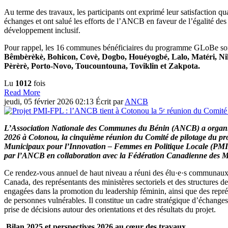
Au terme des travaux, les participants ont exprimé leur satisfaction qua
échanges et ont salué les efforts de l’ANCB en faveur de l’égalité des
développement inclusif.
Pour rappel, les 16 communes bénéficiaires du programme GLoBe so
Bêmbèrèkè, Bohicon, Covè, Dogbo, Houéyogbé, Lalo, Matéri, Ni
Pèrèrè, Porto-Novo, Toucountouna, Toviklin et Zakpota.
Lu
1012
fois
Read More
jeudi, 05 février 2026 02:13
Écrit par
ANCB
L’Association Nationale des Communes du Bénin (ANCB) a organisé,
2026 à Cotonou, la cinquième réunion du Comité de pilotage du pro
Municipaux pour l’Innovation – Femmes en Politique Locale (PM
par l’ANCB en collaboration avec la Fédération Canadienne des M
Ce rendez-vous annuel de haut niveau a réuni des élu·e·s communaux
Canada, des représentants des ministères sectoriels et des structures de
engagées dans la promotion du leadership féminin, ainsi que des repré
de personnes vulnérables. Il constitue un cadre stratégique d’échanges
prise de décisions autour des orientations et des résultats du projet.
Bilan 2025 et perspectives 2026 au cœur des travaux