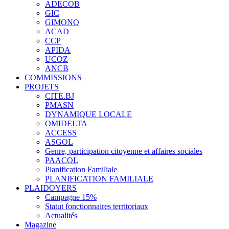
ADECOB
GIC
GIMONO
ACAD
CCP
APIDA
UCOZ
ANCB
COMMISSIONS
PROJETS
CITE.BJ
PMASN
DYNAMIQUE LOCALE
OMIDELTA
ACCESS
ASGOL
Genre, participation citoyenne et affaires sociales
PAACOL
Planification Familiale
PLANIFICATION FAMILIALE
PLAIDOYERS
Campagne 15%
Statut fonctionnaires territoriaux
Actualités
Magazine