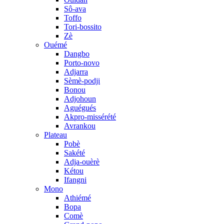
Sô-ava
Toffo
Tori-bossito
Zè
Ouémé
Dangbo
Porto-novo
Adjarra
Sèmè-podji
Bonou
Adjohoun
Aguégués
Akpro-missérété
Avrankou
Plateau
Pobè
Sakété
Adja-ouèrè
Kétou
Ifangni
Mono
Athiémé
Bopa
Comè