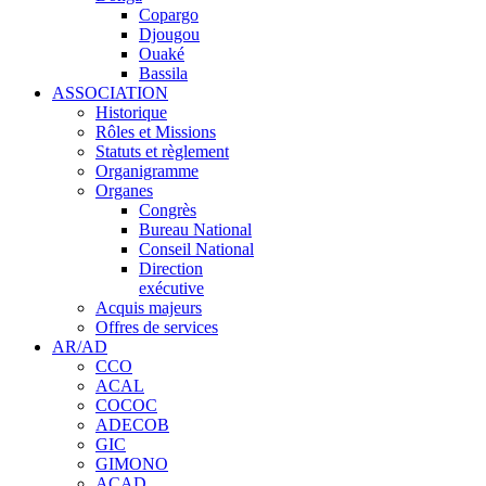
Copargo
Djougou
Ouaké
Bassila
ASSOCIATION
Historique
Rôles et Missions
Statuts et règlement
Organigramme
Organes
Congrès
Bureau National
Conseil National
Direction
exécutive
Acquis majeurs
Offres de services
AR/AD
CCO
ACAL
COCOC
ADECOB
GIC
GIMONO
ACAD