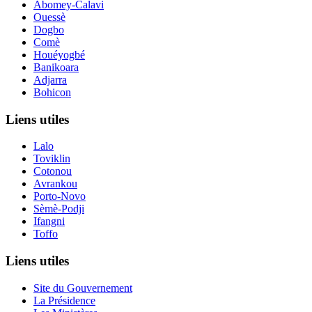
Abomey-Calavi
Ouessè
Dogbo
Comè
Houéyogbé
Banikoara
Adjarra
Bohicon
Liens utiles
Lalo
Toviklin
Cotonou
Avrankou
Porto-Novo
Sèmè-Podji
Ifangni
Toffo
Liens utiles
Site du Gouvernement
La Présidence