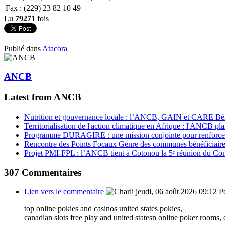
Fax : (229) 23 82 10 49
Lu
79271
fois
Publié dans
Atacora
ANCB
Latest from ANCB
Nutrition et gouvernance locale : l’ANCB, GAIN et CARE Bénin 
Territorialisation de l'action climatique en Afrique : l'ANCB pla
Programme DURAGIRE : une mission conjointe pour renforcer
Rencontre des Points Focaux Genre des communes bénéficia
Projet PMI-FPL : l’ANCB tient à Cotonou la 5ᵉ réunion du Com
307
Commentaires
Lien vers le commentaire
jeudi, 06 août 2026 09:12
P
top online pokies and casinos united states pokies,
canadian slots free play and united statesn online poker rooms, or