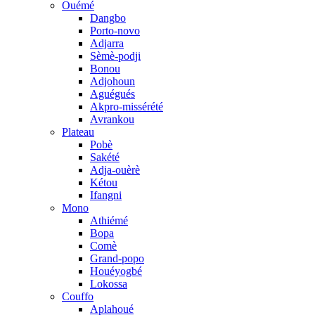
Ouémé
Dangbo
Porto-novo
Adjarra
Sèmè-podji
Bonou
Adjohoun
Aguégués
Akpro-missérété
Avrankou
Plateau
Pobè
Sakété
Adja-ouèrè
Kétou
Ifangni
Mono
Athiémé
Bopa
Comè
Grand-popo
Houéyogbé
Lokossa
Couffo
Aplahoué