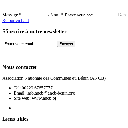
Message *
Nom *
E-mai
Retour en haut
S'inscrire à notre newsletter
Nous contacter
Association Nationale des Communes du Bénin (ANCB)
Tel:
00229 67657777
Email:
info.ancb@ancb-benin.org
Site web: www.ancb.bj
Le nouveau siège de l'ANCB est situé à Abomey-Calavi, rue
Liens utiles