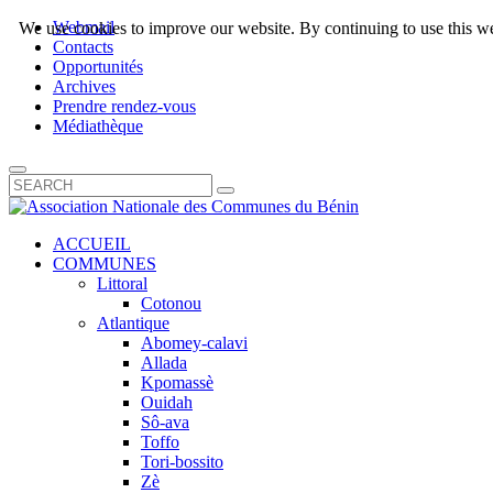
Webmail
We use cookies to improve our website. By continuing to use this we
Contacts
Opportunités
Archives
Prendre rendez-vous
Médiathèque
ACCUEIL
COMMUNES
Littoral
Cotonou
Atlantique
Abomey-calavi
Allada
Kpomassè
Ouidah
Sô-ava
Toffo
Tori-bossito
Zè