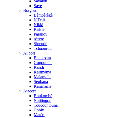
Savalou
Savè
Borgou
Bèmbèrèkè
N'Dali
Nikki
Kalalé
Parakou
pèrèrè
Sinendé
Tchaourou
Alibori
Banikoara
Gogounou
Kandi
Karimama
Malanville
Ségbana
Karimama
Atacora
Boukombé
Natitingou
Toucountouna
Cobly
Matéri