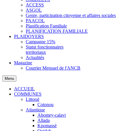
ACCESS
ASGOL
Genre, participation citoyenne et affaires sociales
PAACOL
Planification Familiale
PLANIFICATION FAMILIALE
PLAIDOYERS
Campagne 15%
Statut fonctionnaires
territoriaux
Actualités
Magazine
Courrier Mensuel de l'ANCB
Menu
ACCUEIL
COMMUNES
Littoral
Cotonou
Atlantique
Abomey-calavi
Allada
Kpomassè
Ouidah