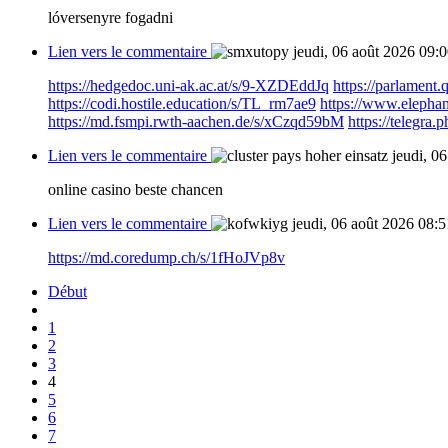
lóversenyre fogadni
Lien vers le commentaire
jeudi, 06 août 2026 09:
https://hedgedoc.uni-ak.ac.at/s/9-XZDEddJq
https://parlamen
https://codi.hostile.education/s/TL_rm7ae9
https://www.elephan
https://md.fsmpi.rwth-aachen.de/s/xCzqd59bM
https://telegra.
Lien vers le commentaire
jeudi, 0
online casino beste chancen
Lien vers le commentaire
jeudi, 06 août 2026 08:5
https://md.coredump.ch/s/1fHoJVp8v
Début
1
2
3
4
5
6
7