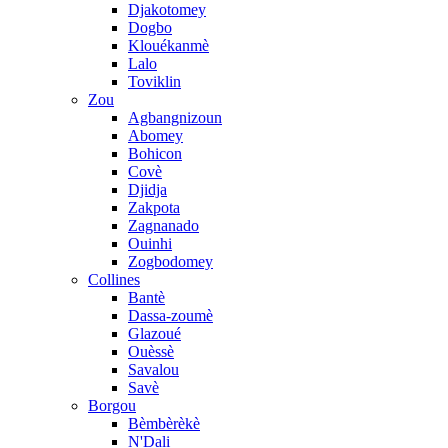
Djakotomey
Dogbo
Klouékanmè
Lalo
Toviklin
Zou
Agbangnizoun
Abomey
Bohicon
Covè
Djidja
Zakpota
Zagnanado
Ouinhi
Zogbodomey
Collines
Bantè
Dassa-zoumè
Glazoué
Ouèssè
Savalou
Savè
Borgou
Bèmbèrèkè
N'Dali