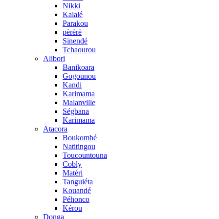
Nikki
Kalalé
Parakou
pèrèrè
Sinendé
Tchaourou
Alibori
Banikoara
Gogounou
Kandi
Karimama
Malanville
Ségbana
Karimama
Atacora
Boukombé
Natitingou
Toucountouna
Cobly
Matéri
Tanguiéta
Kouandé
Péhonco
Kérou
Donga