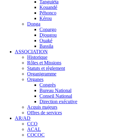
Tanguiéta
Kouandé
Péhonco
Kérou
Donga
Copargo
Djougou
Ouaké
Bassila
ASSOCIATION
Historique
Rôles et Missions
Statuts et règlement
Organigramme
Organes
Congrès
Bureau National
Conseil National
Direction exécutive
Acquis majeurs
Offres de services
AR/AD
CCO
ACAL
COCOC