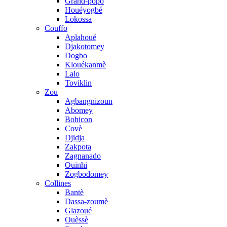
Grand-popo
Houéyogbé
Lokossa
Couffo
Aplahoué
Djakotomey
Dogbo
Klouékanmè
Lalo
Toviklin
Zou
Agbangnizoun
Abomey
Bohicon
Covè
Djidja
Zakpota
Zagnanado
Ouinhi
Zogbodomey
Collines
Bantè
Dassa-zoumè
Glazoué
Ouèssè