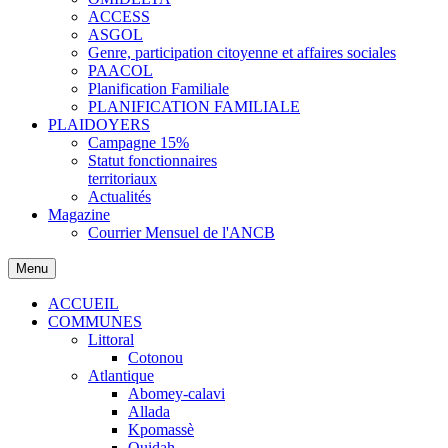
ACCESS
ASGOL
Genre, participation citoyenne et affaires sociales
PAACOL
Planification Familiale
PLANIFICATION FAMILIALE
PLAIDOYERS
Campagne 15%
Statut fonctionnaires
territoriaux
Actualités
Magazine
Courrier Mensuel de l'ANCB
Menu
ACCUEIL
COMMUNES
Littoral
Cotonou
Atlantique
Abomey-calavi
Allada
Kpomassè
Ouidah