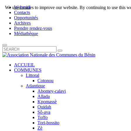
Webmail
We use cookies to improve our website. By continuing to use this we
Contacts
Opportunités
Archives
Prendre rendez-vous
Médiathèque
ACCUEIL
COMMUNES
Littoral
Cotonou
Atlantique
Abomey-calavi
Allada
Kpomassè
Ouidah
Sô-ava
Toffo
Tori-bossito
Zè