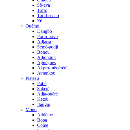
Sô-ava
Toffo
Tori-bossito
Zè
Ouémé
Dangbo
Porto-novo
Adjarra
Sèmè-podji
Bonou
Adjohoun
Aguégués
Akpro-missérété
Avrankou
Plateau
Pobè
Sakété
Adja-ouèrè
Kétou
Ifangni
Mono
Athiémé
Bopa
Comè