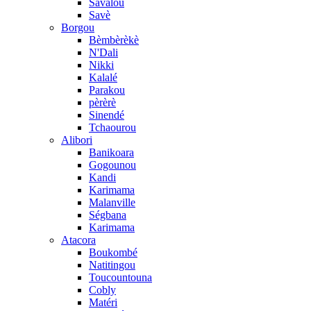
Savalou
Savè
Borgou
Bèmbèrèkè
N'Dali
Nikki
Kalalé
Parakou
pèrèrè
Sinendé
Tchaourou
Alibori
Banikoara
Gogounou
Kandi
Karimama
Malanville
Ségbana
Karimama
Atacora
Boukombé
Natitingou
Toucountouna
Cobly
Matéri