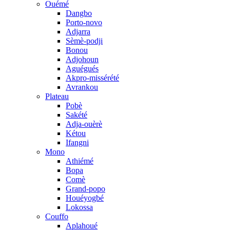
Ouémé
Dangbo
Porto-novo
Adjarra
Sèmè-podji
Bonou
Adjohoun
Aguégués
Akpro-missérété
Avrankou
Plateau
Pobè
Sakété
Adja-ouèrè
Kétou
Ifangni
Mono
Athiémé
Bopa
Comè
Grand-popo
Houéyogbé
Lokossa
Couffo
Aplahoué