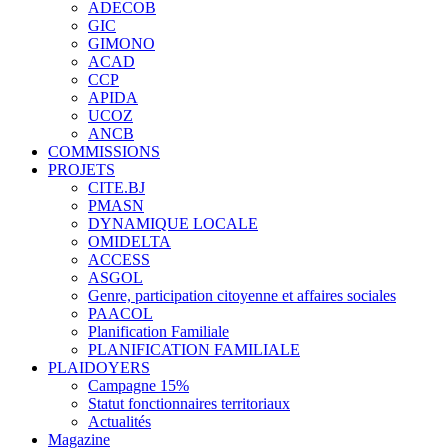
ADECOB
GIC
GIMONO
ACAD
CCP
APIDA
UCOZ
ANCB
COMMISSIONS
PROJETS
CITE.BJ
PMASN
DYNAMIQUE LOCALE
OMIDELTA
ACCESS
ASGOL
Genre, participation citoyenne et affaires sociales
PAACOL
Planification Familiale
PLANIFICATION FAMILIALE
PLAIDOYERS
Campagne 15%
Statut fonctionnaires territoriaux
Actualités
Magazine