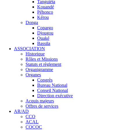
Tanguiéta
Kouandé
Péhonco
Kérou
Donga
Copargo
Djougou
Ouaké
Bassila
ASSOCIATION
Historique
Rôles et Missions
Statuts et règlement
Organigramme
Organes
Congrès
Bureau National
Conseil National
Direction exécutive
Acquis majeurs
Offres de services
AR/AD
CCO
ACAL
COCOC