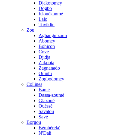
Djakotomey
Dogbo
Klouékanmè
Lalo
Toviklin
Zou
Agbangnizoun
Abomey
Bohicon
Covè
Djidja
Zakpota
Zagnanado
Ouinhi
Zogbodomey
Collines
Bantè
Dassa-zoumè
Glazoué
Ouèssè
Savalou
Savè
Borgou
Bèmbèrèkè
N'Dali