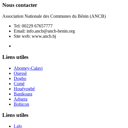
Nous contacter
Association Nationale des Communes du Bénin (ANCB)
Tel:
00229 67657777
Email:
info.ancb@ancb-benin.org
Site web: www.ancb.bj
Le nouveau siège de l'ANCB est situé à Abomey-Calavi, rue
Liens utiles
Abomey-Calavi
Ouessè
Dogbo
Comè
Houéyogbé
Banikoara
Adjarra
Bohicon
Liens utiles
Lalo