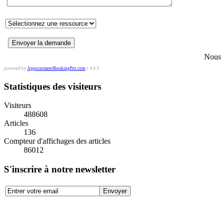
Nous 
powered by
AppointmentBookingPro.com
v 4.0.3
Statistiques des visiteurs
Visiteurs
488608
Articles
136
Compteur d'affichages des articles
86012
S'inscrire à notre newsletter