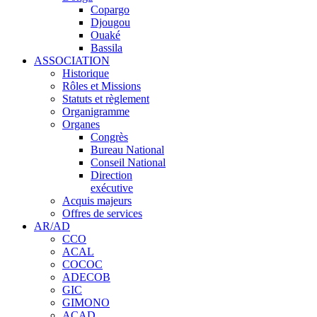
Copargo
Djougou
Ouaké
Bassila
ASSOCIATION
Historique
Rôles et Missions
Statuts et règlement
Organigramme
Organes
Congrès
Bureau National
Conseil National
Direction
exécutive
Acquis majeurs
Offres de services
AR/AD
CCO
ACAL
COCOC
ADECOB
GIC
GIMONO
ACAD