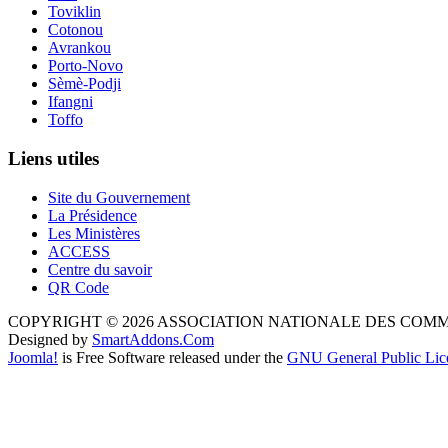
Toviklin
Cotonou
Avrankou
Porto-Novo
Sèmè-Podji
Ifangni
Toffo
Liens utiles
Site du Gouvernement
La Présidence
Les Ministères
ACCESS
Centre du savoir
QR Code
COPYRIGHT © 2026 ASSOCIATION NATIONALE DES COM
Designed by
SmartAddons.Com
Joomla!
is Free Software released under the
GNU General Public Lic