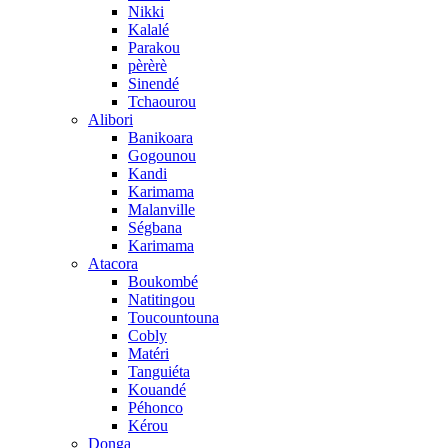
Nikki
Kalalé
Parakou
pèrèrè
Sinendé
Tchaourou
Alibori
Banikoara
Gogounou
Kandi
Karimama
Malanville
Ségbana
Karimama
Atacora
Boukombé
Natitingou
Toucountouna
Cobly
Matéri
Tanguiéta
Kouandé
Péhonco
Kérou
Donga