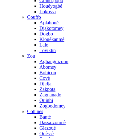
Grand-popo
Houéyogbé
Lokossa
Couffo
Aplahoué
Djakotomey
Dogbo
Klouékanmè
Lalo
Toviklin
Zou
Agbangnizoun
Abomey
Bohicon
Covè
Djidja
Zakpota
Zagnanado
Ouinhi
Zogbodomey
Collines
Bantè
Dassa-zoumè
Glazoué
Ouèssè