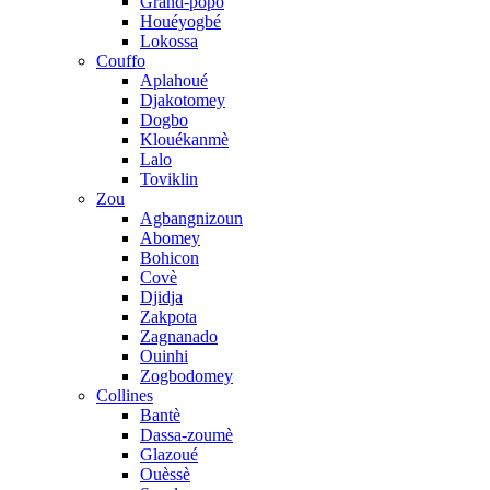
Grand-popo
Houéyogbé
Lokossa
Couffo
Aplahoué
Djakotomey
Dogbo
Klouékanmè
Lalo
Toviklin
Zou
Agbangnizoun
Abomey
Bohicon
Covè
Djidja
Zakpota
Zagnanado
Ouinhi
Zogbodomey
Collines
Bantè
Dassa-zoumè
Glazoué
Ouèssè