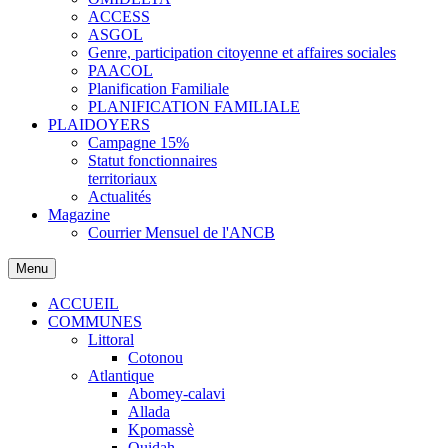
ACCESS
ASGOL
Genre, participation citoyenne et affaires sociales
PAACOL
Planification Familiale
PLANIFICATION FAMILIALE
PLAIDOYERS
Campagne 15%
Statut fonctionnaires
territoriaux
Actualités
Magazine
Courrier Mensuel de l'ANCB
Menu
ACCUEIL
COMMUNES
Littoral
Cotonou
Atlantique
Abomey-calavi
Allada
Kpomassè
Ouidah