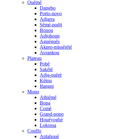
Ouémé
Dangbo
Porto-novo
Adjarra
Sèmè-podji
Bonou
Adjohoun
Aguégués
Akpro-missérété
Avrankou
Plateau
Pobè
Sakété
Adja-ouèrè
Kétou
Ifangni
Mono
Athiémé
Bopa
Comè
Grand-popo
Houéyogbé
Lokossa
Couffo
Aplahoué