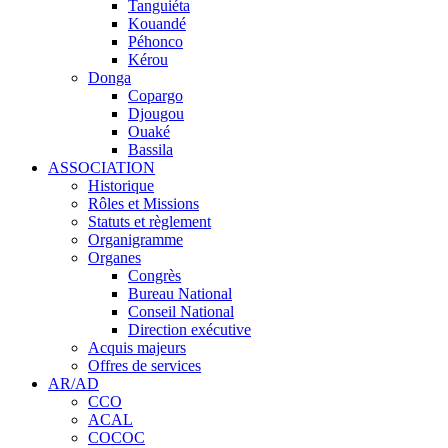
Tanguiéta
Kouandé
Péhonco
Kérou
Donga
Copargo
Djougou
Ouaké
Bassila
ASSOCIATION
Historique
Rôles et Missions
Statuts et règlement
Organigramme
Organes
Congrès
Bureau National
Conseil National
Direction exécutive
Acquis majeurs
Offres de services
AR/AD
CCO
ACAL
COCOC