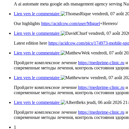
A ai automate meta google ads management agency serving Nash
Lien vers le commentaire
vendredi, 07 août 2
Our highlights
https://acidcow.com/user/Miguel
+Herrero/
Lien vers le commentaire
vendredi, 07 août 202
Latest edition here
https://acidcow.com/pics/174973-mobile-spo
Lien vers le commentaire
vendredi, 07 août 2
Пройдите комплексное лечение
https://medprime-clinic.ru
и 
современные методы лечения, контроль состояния здоро
Lien vers le commentaire
vendredi, 07 août 20
Пройдите комплексное лечение
https://medprime-clinic.ru
и 
современные методы лечения, контроль состояния здоро
Lien vers le commentaire
jeudi, 06 août 2026 21
Пройдите комплексное лечение
https://medprime-clinic.ru
и 
современные методы лечения, контроль состояния здоро
1