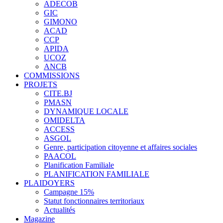
ADECOB
GIC
GIMONO
ACAD
CCP
APIDA
UCOZ
ANCB
COMMISSIONS
PROJETS
CITE.BJ
PMASN
DYNAMIQUE LOCALE
OMIDELTA
ACCESS
ASGOL
Genre, participation citoyenne et affaires sociales
PAACOL
Planification Familiale
PLANIFICATION FAMILIALE
PLAIDOYERS
Campagne 15%
Statut fonctionnaires territoriaux
Actualités
Magazine