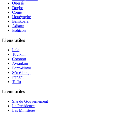
Ouessè
Dogbo
Comè
Houéyogbé
Banikoara
Adjarra
Bohicon
Liens utiles
Lalo
Toviklin
Cotonou
Avrankou
Porto-Novo
Sèmè-Podji
Ifangni
Toffo
Liens utiles
Site du Gouvernement
La Présidence
Les Ministères