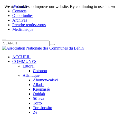
Webmail
We use cookies to improve our website. By continuing to use this we
Contacts
Opportunités
Archives
Prendre rendez-vous
Médiathèque
ACCUEIL
COMMUNES
Littoral
Cotonou
Atlantique
Abomey-calavi
Allada
Kpomassè
Ouidah
Sô-ava
Toffo
Tori-bossito
Zè