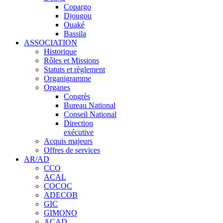
Copargo
Djougou
Ouaké
Bassila
ASSOCIATION
Historique
Rôles et Missions
Statuts et règlement
Organigramme
Organes
Congrès
Bureau National
Conseil National
Direction
exécutive
Acquis majeurs
Offres de services
AR/AD
CCO
ACAL
COCOC
ADECOB
GIC
GIMONO
ACAD