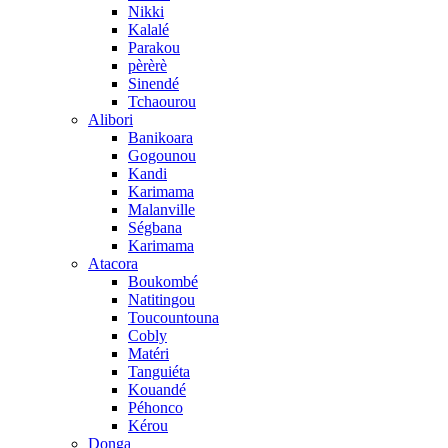
Nikki
Kalalé
Parakou
pèrèrè
Sinendé
Tchaourou
Alibori
Banikoara
Gogounou
Kandi
Karimama
Malanville
Ségbana
Karimama
Atacora
Boukombé
Natitingou
Toucountouna
Cobly
Matéri
Tanguiéta
Kouandé
Péhonco
Kérou
Donga