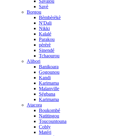
Savalou
Savè
Borgou
Bèmbèrèkè
N'Dali
Nikki
Kalalé
Parakou
pèrèrè
Sinendé
Tchaourou
Alibori
Banikoara
Gogounou
Kandi
Karimama
Malanville
Ségbana
Karimama
Atacora
Boukombé
Natitingou
Toucountouna
Cobly
Matéri