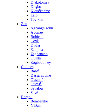
Djakotomey
Dogbo
Klouékanmè
Lalo
Toviklin
Zou
Agbangnizoun
Abomey
Bohicon
Covè
Djidja
Zakpota
Zagnanado
Ouinhi
Zogbodomey
Collines
Bantè
Dassa-zoumè
Glazoué
Ouèssè
Savalou
Savè
Borgou
Bèmbèrèkè
N'Dali