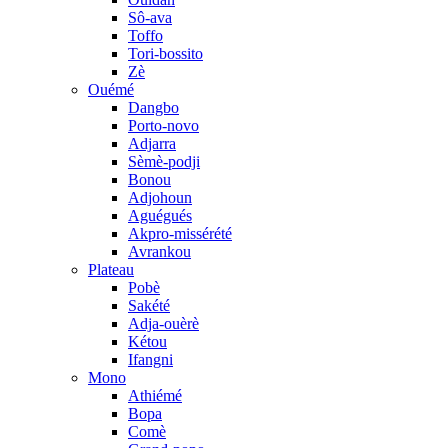
Sô-ava
Toffo
Tori-bossito
Zè
Ouémé
Dangbo
Porto-novo
Adjarra
Sèmè-podji
Bonou
Adjohoun
Aguégués
Akpro-missérété
Avrankou
Plateau
Pobè
Sakété
Adja-ouèrè
Kétou
Ifangni
Mono
Athiémé
Bopa
Comè