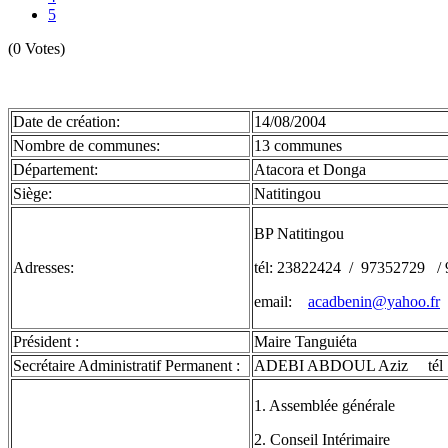
5
(0 Votes)
Date de création:
14/08/2004
Nombre de communes:
13 communes
Département:
Atacora et Donga
Siège:
Natitingou
BP Natitingou
Adresses:
tél: 23822424 / 97352729 /
email:
acadbenin@yahoo.fr
Président :
Maire Tanguiéta
Secrétaire Administratif Permanent :
ADEBI ABDOUL Aziz tél : 
1. Assemblée générale
2. Conseil Intérimaire