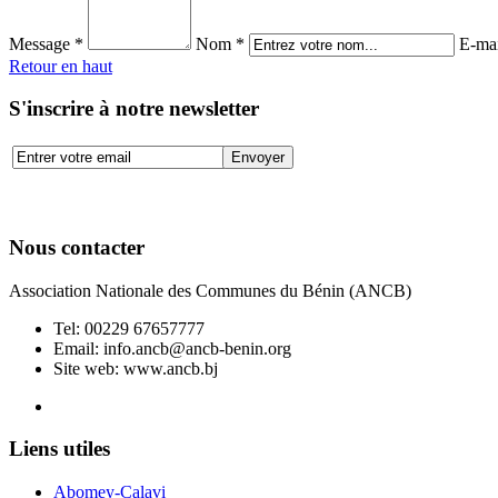
Message *
Nom *
E-mai
Retour en haut
S'inscrire à notre newsletter
Nous contacter
Association Nationale des Communes du Bénin (ANCB)
Tel:
00229 67657777
Email:
info.ancb@ancb-benin.org
Site web: www.ancb.bj
Le nouveau siège de l'ANCB est situé à Abomey-Calavi, rue
Liens utiles
Abomey-Calavi