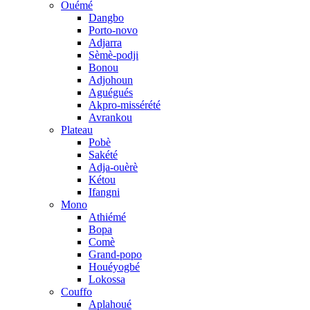
Ouémé
Dangbo
Porto-novo
Adjarra
Sèmè-podji
Bonou
Adjohoun
Aguégués
Akpro-missérété
Avrankou
Plateau
Pobè
Sakété
Adja-ouèrè
Kétou
Ifangni
Mono
Athiémé
Bopa
Comè
Grand-popo
Houéyogbé
Lokossa
Couffo
Aplahoué