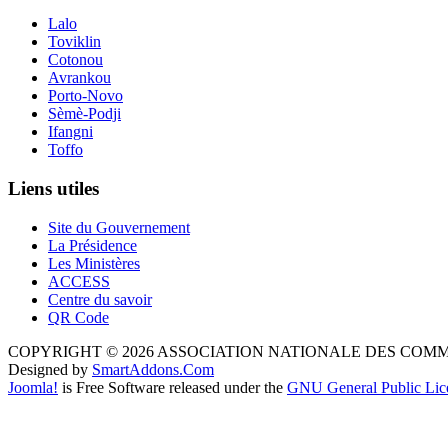
Lalo
Toviklin
Cotonou
Avrankou
Porto-Novo
Sèmè-Podji
Ifangni
Toffo
Liens utiles
Site du Gouvernement
La Présidence
Les Ministères
ACCESS
Centre du savoir
QR Code
COPYRIGHT © 2026 ASSOCIATION NATIONALE DES COM
Designed by
SmartAddons.Com
Joomla!
is Free Software released under the
GNU General Public Lic