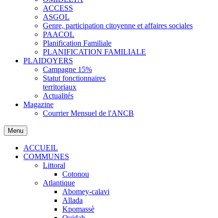
ACCESS
ASGOL
Genre, participation citoyenne et affaires sociales
PAACOL
Planification Familiale
PLANIFICATION FAMILIALE
PLAIDOYERS
Campagne 15%
Statut fonctionnaires
territoriaux
Actualités
Magazine
Courrier Mensuel de l'ANCB
Menu
ACCUEIL
COMMUNES
Littoral
Cotonou
Atlantique
Abomey-calavi
Allada
Kpomassè
Ouidah