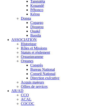
Tanguiéta
Kouandé
Péhonco
Kérou
Donga
Copargo
Djougou
Ouaké
Bassila
ASSOCIATION
Historique
Rôles et Missions
Statuts et règlement
Organigramme
Organes
Congrès
Bureau National
Conseil National
Direction exécutive
Acquis majeurs
Offres de services
AR/AD
CCO
ACAL
COCOC