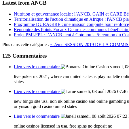
Latest from ANCB
Nutrition et gouvernance locale : l’ANCB, GAIN et CARE Bénin 
Territorialisation de l'action climatique en Afrique : l'ANCB pla
Programme DURAGIRE : une mission conjointe pour renforcer
Rencontre des Points Focaux Genre des communes bénéficia
Projet PMI-FPL : l’ANCB tient à Cotonou la 5ᵉ réunion du Com
Plus dans cette catégorie :
« 2ème SESSION 2019 DE LA COMMIS
125
Commentaires
Lien vers le commentaire
samedi, 0
live poker uk 2021, where can united statesns play roulette onlin
states
Lien vers le commentaire
samedi, 08 août 2026 07:46
new bingo site usa, non uk online casino and online gambling un
or yusaon gold casino united states
Lien vers le commentaire
samedi, 08 août 2026 07:22
online casinos licensed in usa, free spins no deposit no