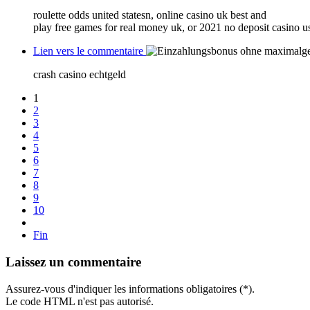
roulette odds united statesn, online casino uk best and
play free games for real money uk, or 2021 no deposit casino u
Lien vers le commentaire
crash casino echtgeld
1
2
3
4
5
6
7
8
9
10
Fin
Laissez un commentaire
Assurez-vous d'indiquer les informations obligatoires (*).
Le code HTML n'est pas autorisé.