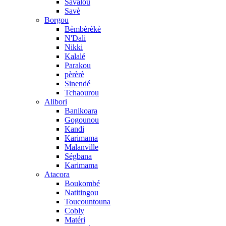
Savalou
Savè
Borgou
Bèmbèrèkè
N'Dali
Nikki
Kalalé
Parakou
pèrèrè
Sinendé
Tchaourou
Alibori
Banikoara
Gogounou
Kandi
Karimama
Malanville
Ségbana
Karimama
Atacora
Boukombé
Natitingou
Toucountouna
Cobly
Matéri