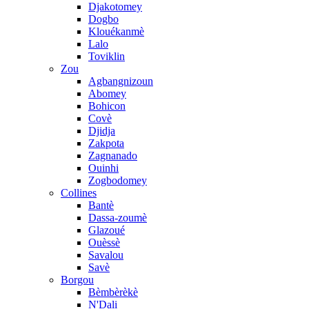
Djakotomey
Dogbo
Klouékanmè
Lalo
Toviklin
Zou
Agbangnizoun
Abomey
Bohicon
Covè
Djidja
Zakpota
Zagnanado
Ouinhi
Zogbodomey
Collines
Bantè
Dassa-zoumè
Glazoué
Ouèssè
Savalou
Savè
Borgou
Bèmbèrèkè
N'Dali