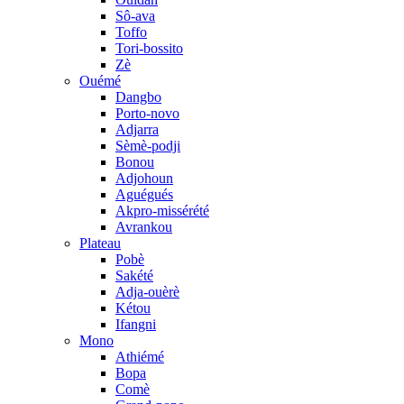
Sô-ava
Toffo
Tori-bossito
Zè
Ouémé
Dangbo
Porto-novo
Adjarra
Sèmè-podji
Bonou
Adjohoun
Aguégués
Akpro-missérété
Avrankou
Plateau
Pobè
Sakété
Adja-ouèrè
Kétou
Ifangni
Mono
Athiémé
Bopa
Comè