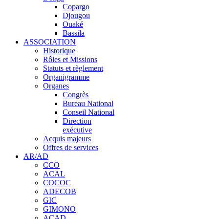
Copargo
Djougou
Ouaké
Bassila
ASSOCIATION
Historique
Rôles et Missions
Statuts et règlement
Organigramme
Organes
Congrès
Bureau National
Conseil National
Direction
exécutive
Acquis majeurs
Offres de services
AR/AD
CCO
ACAL
COCOC
ADECOB
GIC
GIMONO
ACAD