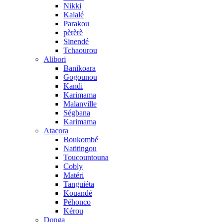
Nikki
Kalalé
Parakou
pèrèrè
Sinendé
Tchaourou
Alibori
Banikoara
Gogounou
Kandi
Karimama
Malanville
Ségbana
Karimama
Atacora
Boukombé
Natitingou
Toucountouna
Cobly
Matéri
Tanguiéta
Kouandé
Péhonco
Kérou
Donga