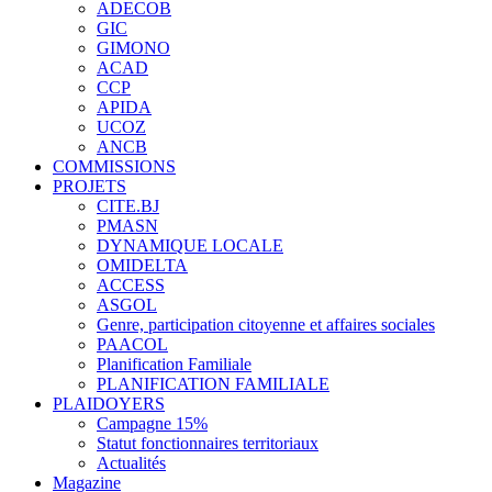
ADECOB
GIC
GIMONO
ACAD
CCP
APIDA
UCOZ
ANCB
COMMISSIONS
PROJETS
CITE.BJ
PMASN
DYNAMIQUE LOCALE
OMIDELTA
ACCESS
ASGOL
Genre, participation citoyenne et affaires sociales
PAACOL
Planification Familiale
PLANIFICATION FAMILIALE
PLAIDOYERS
Campagne 15%
Statut fonctionnaires territoriaux
Actualités
Magazine