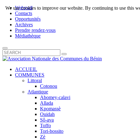
Webmail
We use cookies to improve our website. By continuing to use this we
Contacts
Opportunités
Archives
Prendre rendez-vous
Médiathèque
ACCUEIL
COMMUNES
Littoral
Cotonou
Atlantique
Abomey-calavi
Allada
Kpomassè
Ouidah
Sô-ava
Toffo
Tori-bossito
Zè