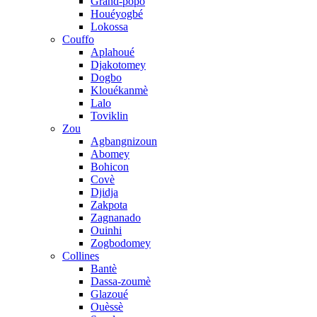
Grand-popo
Houéyogbé
Lokossa
Couffo
Aplahoué
Djakotomey
Dogbo
Klouékanmè
Lalo
Toviklin
Zou
Agbangnizoun
Abomey
Bohicon
Covè
Djidja
Zakpota
Zagnanado
Ouinhi
Zogbodomey
Collines
Bantè
Dassa-zoumè
Glazoué
Ouèssè