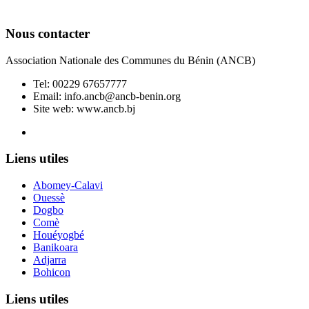
Nous contacter
Association Nationale des Communes du Bénin (ANCB)
Tel:
00229 67657777
Email:
info.ancb@ancb-benin.org
Site web: www.ancb.bj
Le nouveau siège de l'ANCB est situé à Abomey-Calavi, rue
Liens utiles
Abomey-Calavi
Ouessè
Dogbo
Comè
Houéyogbé
Banikoara
Adjarra
Bohicon
Liens utiles