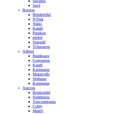
Savalou
Savè
Borgou
Bèmbèrèkè
N'Dali
Nikki
Kalalé
Parakou
pèrèrè
Sinendé
Tchaourou
Alibori
Banikoara
Gogounou
Kandi
Karimama
Malanville
Ségbana
Karimama
Atacora
Boukombé
Natitingou
Toucountouna
Cobly
Matéri