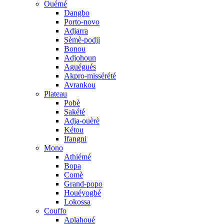
Ouémé
Dangbo
Porto-novo
Adjarra
Sèmè-podji
Bonou
Adjohoun
Aguégués
Akpro-missérété
Avrankou
Plateau
Pobè
Sakété
Adja-ouèrè
Kétou
Ifangni
Mono
Athiémé
Bopa
Comè
Grand-popo
Houéyogbé
Lokossa
Couffo
Aplahoué