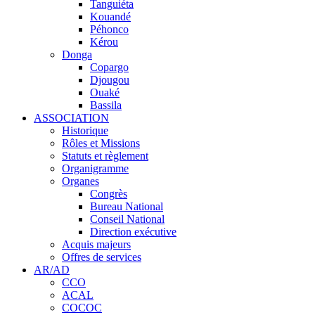
Tanguiéta
Kouandé
Péhonco
Kérou
Donga
Copargo
Djougou
Ouaké
Bassila
ASSOCIATION
Historique
Rôles et Missions
Statuts et règlement
Organigramme
Organes
Congrès
Bureau National
Conseil National
Direction exécutive
Acquis majeurs
Offres de services
AR/AD
CCO
ACAL
COCOC