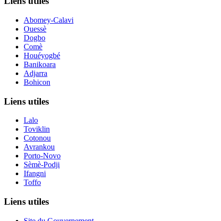
Liens utiles
Abomey-Calavi
Ouessè
Dogbo
Comè
Houéyogbé
Banikoara
Adjarra
Bohicon
Liens utiles
Lalo
Toviklin
Cotonou
Avrankou
Porto-Novo
Sèmè-Podji
Ifangni
Toffo
Liens utiles
Site du Gouvernement