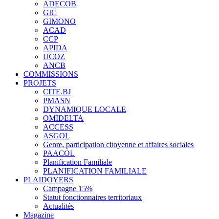
ADECOB
GIC
GIMONO
ACAD
CCP
APIDA
UCOZ
ANCB
COMMISSIONS
PROJETS
CITE.BJ
PMASN
DYNAMIQUE LOCALE
OMIDELTA
ACCESS
ASGOL
Genre, participation citoyenne et affaires sociales
PAACOL
Planification Familiale
PLANIFICATION FAMILIALE
PLAIDOYERS
Campagne 15%
Statut fonctionnaires territoriaux
Actualités
Magazine