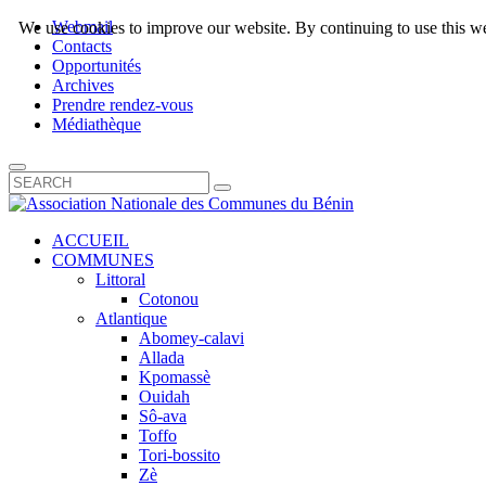
Webmail
We use cookies to improve our website. By continuing to use this we
Contacts
Opportunités
Archives
Prendre rendez-vous
Médiathèque
ACCUEIL
COMMUNES
Littoral
Cotonou
Atlantique
Abomey-calavi
Allada
Kpomassè
Ouidah
Sô-ava
Toffo
Tori-bossito
Zè