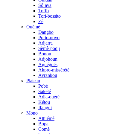
Sô-ava
Toffo
Tori-bossito
Zè
Ouémé
Dangbo
Porto-novo
Adjarra
Sèmè-podji
Bonou
Adjohoun
Aguégués
Akpro-missérété
Avrankou
Plateau
Pobè
Sakété
Adja-ouèrè
Kétou
Ifangni
Mono
Athiémé
Bopa
Comè