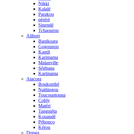
Nikki
Kalalé
Parakou
pèrèrè
Sinendé
Tchaourou
Alibori
Banikoara
Gogounou
Kandi
Karimama
Malanville
Ségbana
Karimama
Atacora
Boukombé
Natitingou
Toucountouna
Cobly
Matéri
Tanguiéta
Kouandé
Péhonco
Kérou
Donga