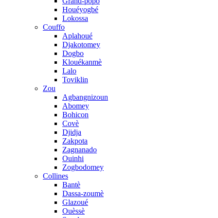
Grand-popo
Houéyogbé
Lokossa
Couffo
Aplahoué
Djakotomey
Dogbo
Klouékanmè
Lalo
Toviklin
Zou
Agbangnizoun
Abomey
Bohicon
Covè
Djidja
Zakpota
Zagnanado
Ouinhi
Zogbodomey
Collines
Bantè
Dassa-zoumè
Glazoué
Ouèssè