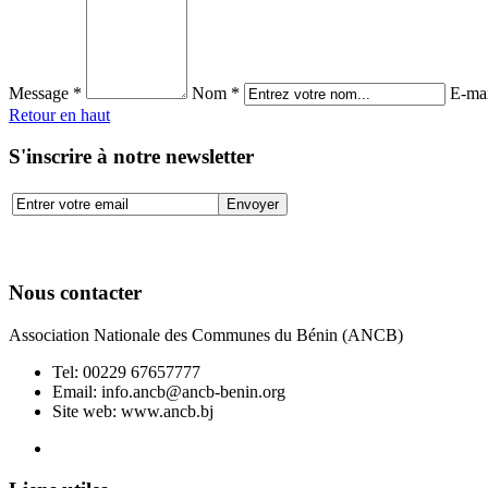
Message *
Nom *
E-mai
Retour en haut
S'inscrire à notre newsletter
Nous contacter
Association Nationale des Communes du Bénin (ANCB)
Tel:
00229 67657777
Email:
info.ancb@ancb-benin.org
Site web: www.ancb.bj
Le nouveau siège de l'ANCB est situé à Abomey-Calavi, rue