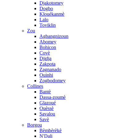
Djakotomey
Dogbo
Klouékanmè
Lalo
Toviklin
Zou
Agbangnizoun
Abomey
Bohicon
Covè
Djidja
Zakpota
Zagnanado
Ouinhi
Zogbodomey
Collines
Bantè
Dassa-zoumè
Glazoué
Ouèssè
Savalou
Savè
Borgou
Bèmbèrèkè
N'Dali