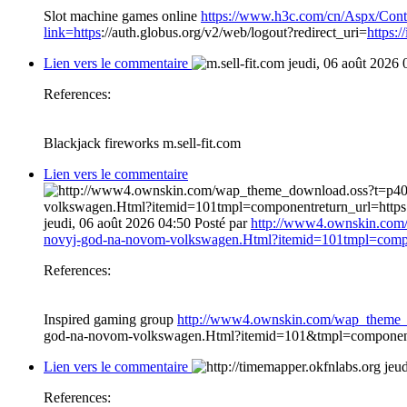
Slot machine games online
https://www.h3c.com/cn/Aspx/Cont
link=https
://auth.globus.org/v2/web/logout?redirect_uri=
https:
Lien vers le commentaire
jeudi, 06 août 2026 
References:
Blackjack fireworks m.sell-fit.com
Lien vers le commentaire
jeudi, 06 août 2026 04:50
Posté par
http://www4.ownskin.com/
novyj-god-na-novom-volkswagen.Html?itemid=101tmpl=componen
References:
Inspired gaming group
http://www4.ownskin.com/wap_theme
god-na-novom-volkswagen.Html?itemid=101&tmpl=componen
Lien vers le commentaire
jeu
References: