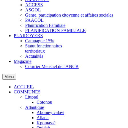
ACCESS
ASGOL
Genre, participation citoyenne et affaires sociales
PAACOL
Planification Familiale
PLANIFICATION FAMILIALE
PLAIDOYERS
Campagne 15%
Statut fonctionnaires
territoriaux
Actualités
Magazine
Courrier Mensuel de l'ANCB
Menu
ACCUEIL
COMMUNES
Littoral
Cotonou
Atlantique
Abomey-calavi
Allada
Kpomassè
Ouidah