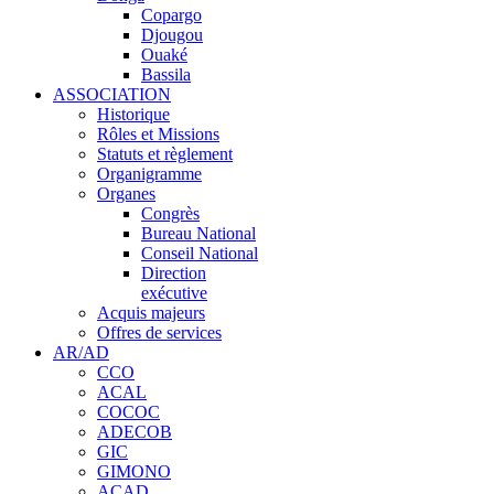
Copargo
Djougou
Ouaké
Bassila
ASSOCIATION
Historique
Rôles et Missions
Statuts et règlement
Organigramme
Organes
Congrès
Bureau National
Conseil National
Direction
exécutive
Acquis majeurs
Offres de services
AR/AD
CCO
ACAL
COCOC
ADECOB
GIC
GIMONO
ACAD