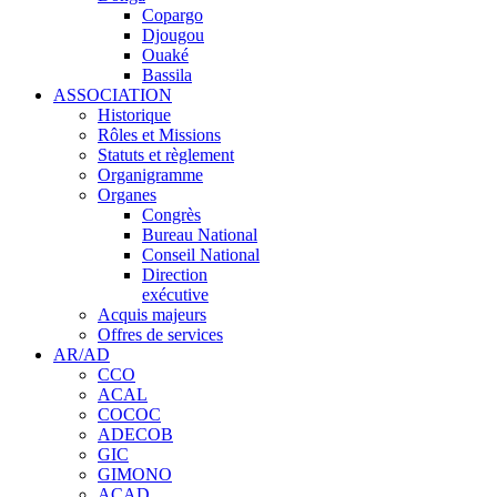
Copargo
Djougou
Ouaké
Bassila
ASSOCIATION
Historique
Rôles et Missions
Statuts et règlement
Organigramme
Organes
Congrès
Bureau National
Conseil National
Direction
exécutive
Acquis majeurs
Offres de services
AR/AD
CCO
ACAL
COCOC
ADECOB
GIC
GIMONO
ACAD