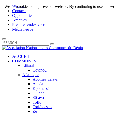
Webmail
We use cookies to improve our website. By continuing to use this we
Contacts
Opportunités
Archives
Prendre rendez-vous
Médiathèque
ACCUEIL
COMMUNES
Littoral
Cotonou
Atlantique
Abomey-calavi
Allada
Kpomassè
Ouidah
Sô-ava
Toffo
Tori-bossito
Zè