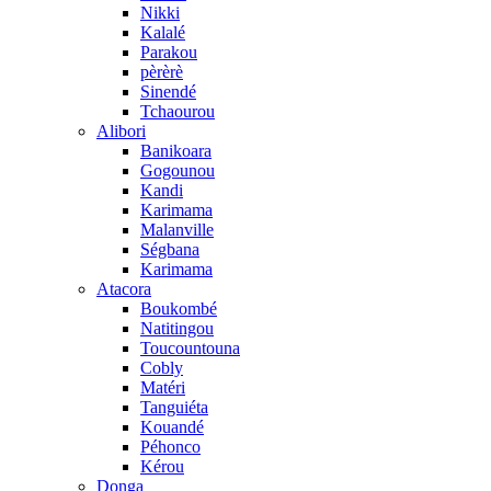
Nikki
Kalalé
Parakou
pèrèrè
Sinendé
Tchaourou
Alibori
Banikoara
Gogounou
Kandi
Karimama
Malanville
Ségbana
Karimama
Atacora
Boukombé
Natitingou
Toucountouna
Cobly
Matéri
Tanguiéta
Kouandé
Péhonco
Kérou
Donga