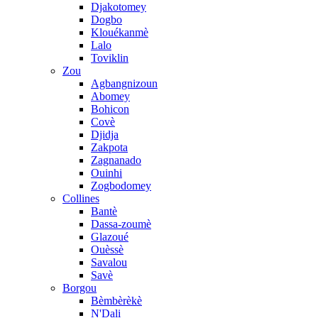
Djakotomey
Dogbo
Klouékanmè
Lalo
Toviklin
Zou
Agbangnizoun
Abomey
Bohicon
Covè
Djidja
Zakpota
Zagnanado
Ouinhi
Zogbodomey
Collines
Bantè
Dassa-zoumè
Glazoué
Ouèssè
Savalou
Savè
Borgou
Bèmbèrèkè
N'Dali