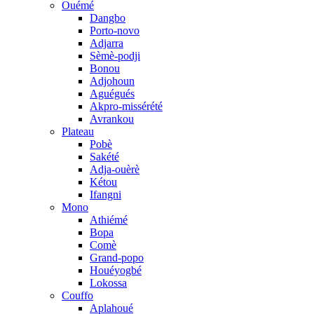
Ouémé
Dangbo
Porto-novo
Adjarra
Sèmè-podji
Bonou
Adjohoun
Aguégués
Akpro-missérété
Avrankou
Plateau
Pobè
Sakété
Adja-ouèrè
Kétou
Ifangni
Mono
Athiémé
Bopa
Comè
Grand-popo
Houéyogbé
Lokossa
Couffo
Aplahoué