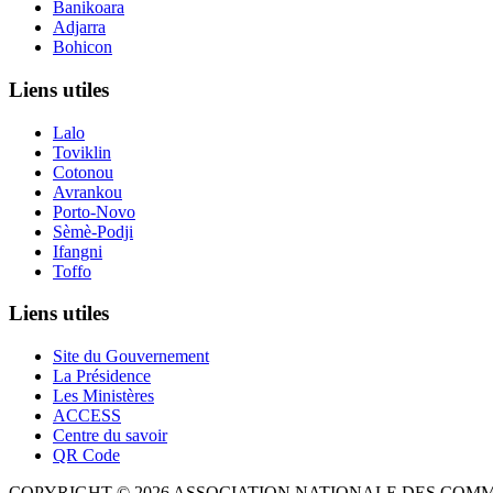
Banikoara
Adjarra
Bohicon
Liens utiles
Lalo
Toviklin
Cotonou
Avrankou
Porto-Novo
Sèmè-Podji
Ifangni
Toffo
Liens utiles
Site du Gouvernement
La Présidence
Les Ministères
ACCESS
Centre du savoir
QR Code
COPYRIGHT © 2026 ASSOCIATION NATIONALE DES COM