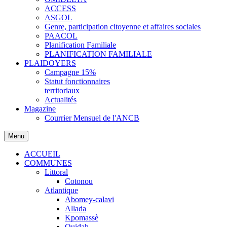
ACCESS
ASGOL
Genre, participation citoyenne et affaires sociales
PAACOL
Planification Familiale
PLANIFICATION FAMILIALE
PLAIDOYERS
Campagne 15%
Statut fonctionnaires
territoriaux
Actualités
Magazine
Courrier Mensuel de l'ANCB
Menu
ACCUEIL
COMMUNES
Littoral
Cotonou
Atlantique
Abomey-calavi
Allada
Kpomassè
Ouidah