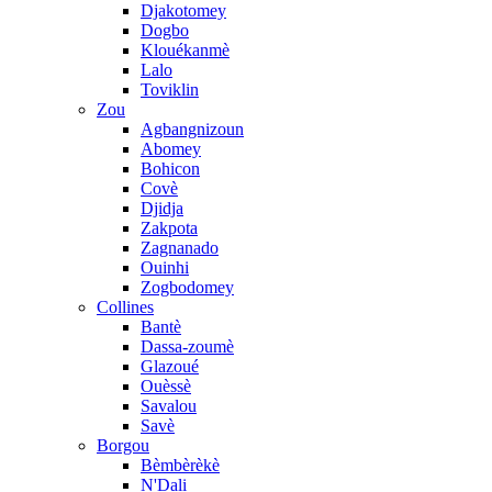
Djakotomey
Dogbo
Klouékanmè
Lalo
Toviklin
Zou
Agbangnizoun
Abomey
Bohicon
Covè
Djidja
Zakpota
Zagnanado
Ouinhi
Zogbodomey
Collines
Bantè
Dassa-zoumè
Glazoué
Ouèssè
Savalou
Savè
Borgou
Bèmbèrèkè
N'Dali