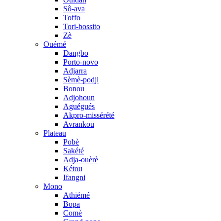
Sô-ava
Toffo
Tori-bossito
Zè
Ouémé
Dangbo
Porto-novo
Adjarra
Sèmè-podji
Bonou
Adjohoun
Aguégués
Akpro-missérété
Avrankou
Plateau
Pobè
Sakété
Adja-ouèrè
Kétou
Ifangni
Mono
Athiémé
Bopa
Comè