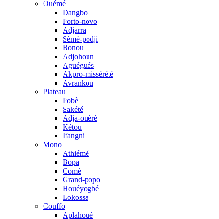
Ouémé
Dangbo
Porto-novo
Adjarra
Sèmè-podji
Bonou
Adjohoun
Aguégués
Akpro-missérété
Avrankou
Plateau
Pobè
Sakété
Adja-ouèrè
Kétou
Ifangni
Mono
Athiémé
Bopa
Comè
Grand-popo
Houéyogbé
Lokossa
Couffo
Aplahoué