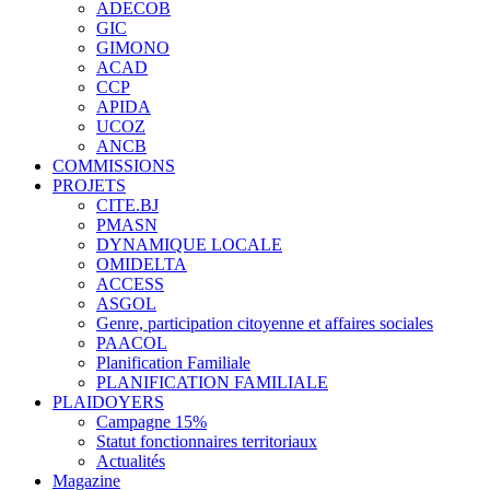
ADECOB
GIC
GIMONO
ACAD
CCP
APIDA
UCOZ
ANCB
COMMISSIONS
PROJETS
CITE.BJ
PMASN
DYNAMIQUE LOCALE
OMIDELTA
ACCESS
ASGOL
Genre, participation citoyenne et affaires sociales
PAACOL
Planification Familiale
PLANIFICATION FAMILIALE
PLAIDOYERS
Campagne 15%
Statut fonctionnaires territoriaux
Actualités
Magazine