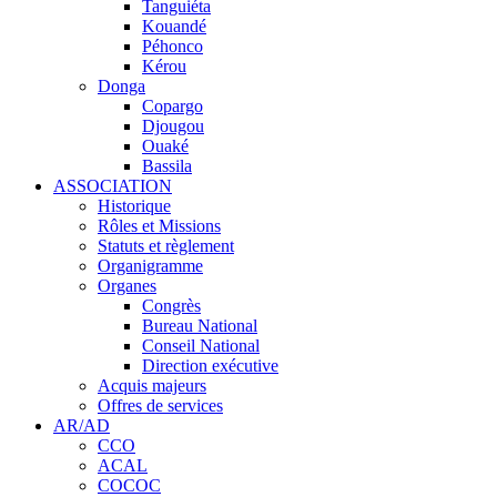
Tanguiéta
Kouandé
Péhonco
Kérou
Donga
Copargo
Djougou
Ouaké
Bassila
ASSOCIATION
Historique
Rôles et Missions
Statuts et règlement
Organigramme
Organes
Congrès
Bureau National
Conseil National
Direction exécutive
Acquis majeurs
Offres de services
AR/AD
CCO
ACAL
COCOC