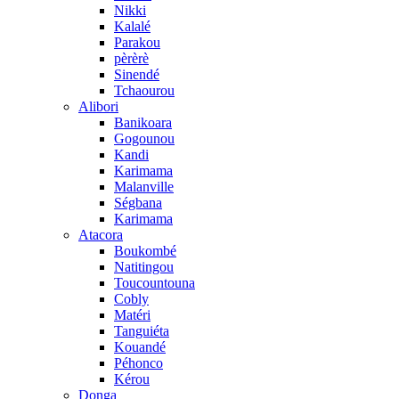
Nikki
Kalalé
Parakou
pèrèrè
Sinendé
Tchaourou
Alibori
Banikoara
Gogounou
Kandi
Karimama
Malanville
Ségbana
Karimama
Atacora
Boukombé
Natitingou
Toucountouna
Cobly
Matéri
Tanguiéta
Kouandé
Péhonco
Kérou
Donga