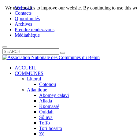
Webmail
We use cookies to improve our website. By continuing to use this we
Contacts
Opportunités
Archives
Prendre rendez-vous
Médiathèque
ACCUEIL
COMMUNES
Littoral
Cotonou
Atlantique
Abomey-calavi
Allada
Kpomassè
Ouidah
Sô-ava
Toffo
Tori-bossito
Zè