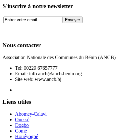
S'inscrire à notre newsletter
Nous contacter
Association Nationale des Communes du Bénin (ANCB)
Tel:
00229 67657777
Email:
info.ancb@ancb-benin.org
Site web: www.ancb.bj
Le nouveau siège de l'ANCB est situé à Abomey-Calavi, rue
Liens utiles
Abomey-Calavi
Ouessè
Dogbo
Comè
Houéyogbé