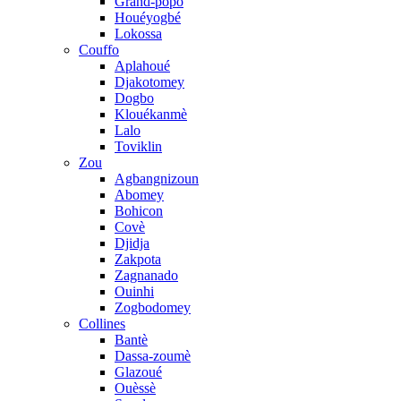
Grand-popo
Houéyogbé
Lokossa
Couffo
Aplahoué
Djakotomey
Dogbo
Klouékanmè
Lalo
Toviklin
Zou
Agbangnizoun
Abomey
Bohicon
Covè
Djidja
Zakpota
Zagnanado
Ouinhi
Zogbodomey
Collines
Bantè
Dassa-zoumè
Glazoué
Ouèssè