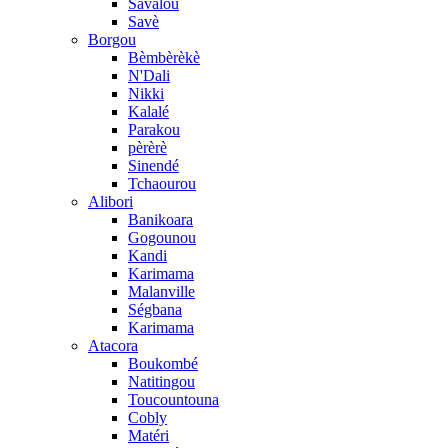
Savalou
Savè
Borgou
Bèmbèrèkè
N'Dali
Nikki
Kalalé
Parakou
pèrèrè
Sinendé
Tchaourou
Alibori
Banikoara
Gogounou
Kandi
Karimama
Malanville
Ségbana
Karimama
Atacora
Boukombé
Natitingou
Toucountouna
Cobly
Matéri