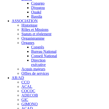
Copargo
Djougou
Ouaké
Bassila
ASSOCIATION
Historique
Rôles et Missions
Statuts et règlement
Organigramme
Organes
Congrès
Bureau National
Conseil National
Direction
exécutive
Acquis majeurs
Offres de services
AR/AD
CCO
ACAL
COCOC
ADECOB
GIC
GIMONO
ACAD