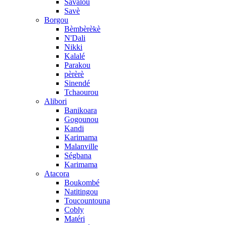
Savalou
Savè
Borgou
Bèmbèrèkè
N'Dali
Nikki
Kalalé
Parakou
pèrèrè
Sinendé
Tchaourou
Alibori
Banikoara
Gogounou
Kandi
Karimama
Malanville
Ségbana
Karimama
Atacora
Boukombé
Natitingou
Toucountouna
Cobly
Matéri