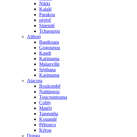
Nikki
Kalalé
Parakou
pèrèrè
Sinendé
Tchaourou
Alibori
Banikoara
Gogounou
Kandi
Karimama
Malanville
Ségbana
Karimama
Atacora
Boukombé
Natitingou
Toucountouna
Cobly
Matéri
Tanguiéta
Kouandé
Péhonco
Kérou
Donga