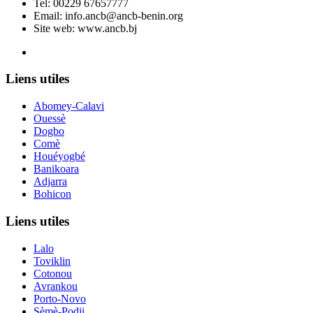
Tel:
00229 67657777
Email:
info.ancb@ancb-benin.org
Site web: www.ancb.bj
Le nouveau siège de l'ANCB est situé à Abomey-Calavi, rue
Liens utiles
Abomey-Calavi
Ouessè
Dogbo
Comè
Houéyogbé
Banikoara
Adjarra
Bohicon
Liens utiles
Lalo
Toviklin
Cotonou
Avrankou
Porto-Novo
Sèmè-Podji