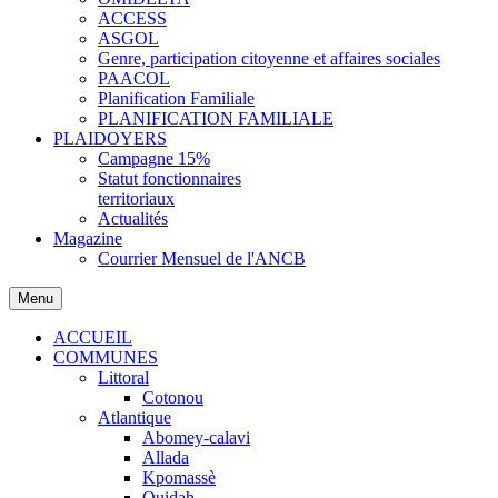
ACCESS
ASGOL
Genre, participation citoyenne et affaires sociales
PAACOL
Planification Familiale
PLANIFICATION FAMILIALE
PLAIDOYERS
Campagne 15%
Statut fonctionnaires
territoriaux
Actualités
Magazine
Courrier Mensuel de l'ANCB
Menu
ACCUEIL
COMMUNES
Littoral
Cotonou
Atlantique
Abomey-calavi
Allada
Kpomassè
Ouidah