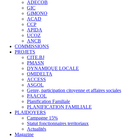
ADECOB
GIC
GIMONO
ACAD
CCP
APIDA
UCOZ
ANCB
COMMISSIONS
PROJETS
CITE.BJ
PMASN
DYNAMIQUE LOCALE
OMIDELTA
ACCESS
ASGOL
Genre, participation citoyenne et affaires sociales
PAACOL
Planification Familiale
PLANIFICATION FAMILIALE
PLAIDOYERS
Campagne 15%
Statut fonctionnaires territoriaux
Actualités
Magazine