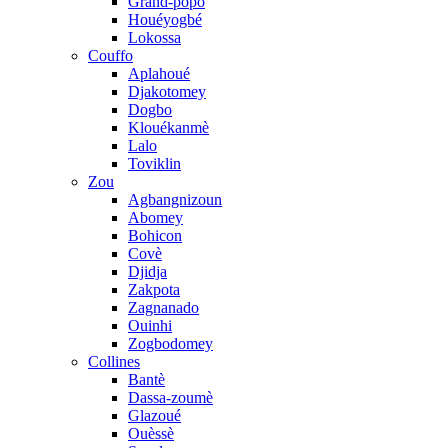
Grand-popo
Houéyogbé
Lokossa
Couffo
Aplahoué
Djakotomey
Dogbo
Klouékanmè
Lalo
Toviklin
Zou
Agbangnizoun
Abomey
Bohicon
Covè
Djidja
Zakpota
Zagnanado
Ouinhi
Zogbodomey
Collines
Bantè
Dassa-zoumè
Glazoué
Ouèssè