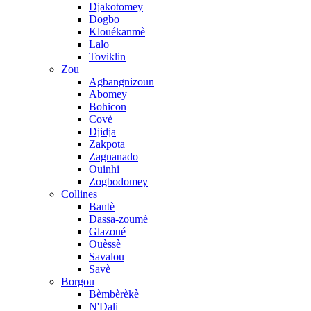
Djakotomey
Dogbo
Klouékanmè
Lalo
Toviklin
Zou
Agbangnizoun
Abomey
Bohicon
Covè
Djidja
Zakpota
Zagnanado
Ouinhi
Zogbodomey
Collines
Bantè
Dassa-zoumè
Glazoué
Ouèssè
Savalou
Savè
Borgou
Bèmbèrèkè
N'Dali