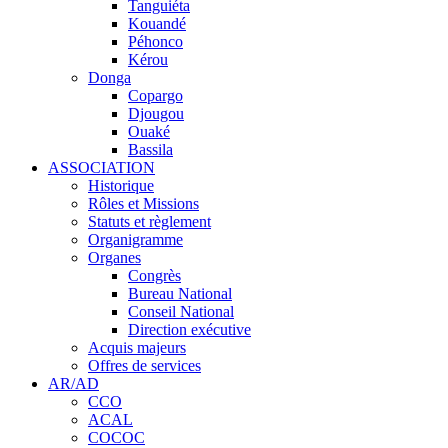
Tanguiéta
Kouandé
Péhonco
Kérou
Donga
Copargo
Djougou
Ouaké
Bassila
ASSOCIATION
Historique
Rôles et Missions
Statuts et règlement
Organigramme
Organes
Congrès
Bureau National
Conseil National
Direction exécutive
Acquis majeurs
Offres de services
AR/AD
CCO
ACAL
COCOC