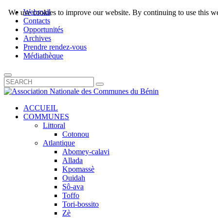
Webmail
We use cookies to improve our website. By continuing to use this we
Contacts
Opportunités
Archives
Prendre rendez-vous
Médiathèque
ACCUEIL
COMMUNES
Littoral
Cotonou
Atlantique
Abomey-calavi
Allada
Kpomassè
Ouidah
Sô-ava
Toffo
Tori-bossito
Zè