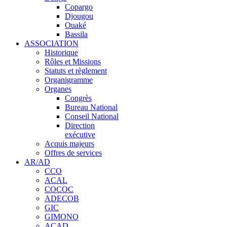
Copargo
Djougou
Ouaké
Bassila
ASSOCIATION
Historique
Rôles et Missions
Statuts et règlement
Organigramme
Organes
Congrès
Bureau National
Conseil National
Direction
exécutive
Acquis majeurs
Offres de services
AR/AD
CCO
ACAL
COCOC
ADECOB
GIC
GIMONO
ACAD