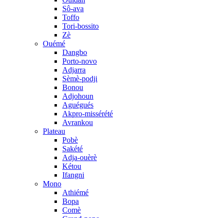
Sô-ava
Toffo
Tori-bossito
Zè
Ouémé
Dangbo
Porto-novo
Adjarra
Sèmè-podji
Bonou
Adjohoun
Aguégués
Akpro-missérété
Avrankou
Plateau
Pobè
Sakété
Adja-ouèrè
Kétou
Ifangni
Mono
Athiémé
Bopa
Comè