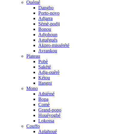
Ouémé
Dangbo
Porto-novo
Adjarra
Sèmè-podji
Bonou
Adjohoun
Aguégués
Akpro-missérété
Avrankou
Plateau
Pobè
Sakété
Adja-ouèrè
Kétou
Ifangni
Mono
Athiémé
Bopa
Comè
Grand-popo
Houéyogbé
Lokossa
Couffo
Aplahoué