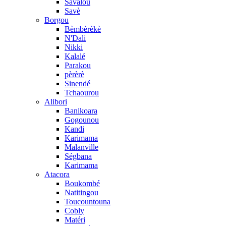
Savalou
Savè
Borgou
Bèmbèrèkè
N'Dali
Nikki
Kalalé
Parakou
pèrèrè
Sinendé
Tchaourou
Alibori
Banikoara
Gogounou
Kandi
Karimama
Malanville
Ségbana
Karimama
Atacora
Boukombé
Natitingou
Toucountouna
Cobly
Matéri