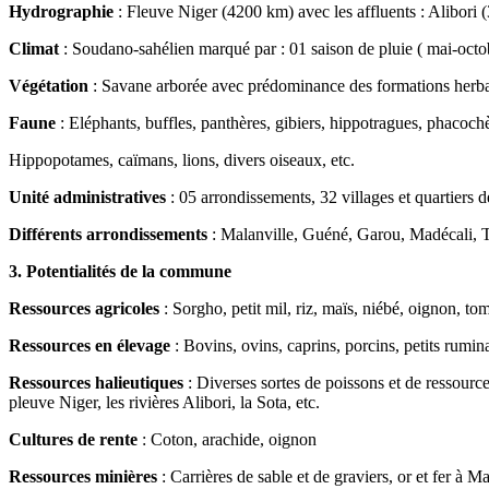
Hydrographie
: Fleuve Niger (4200 km) avec les affluents : Alibori
Climat
: Soudano-sahélien marqué par : 01 saison de pluie ( mai-octo
Végétation
: Savane arborée avec prédominance des formations herbac
Faune
: Eléphants, buffles, panthères, gibiers, hippotragues, phacoch
Hippopotames, caïmans, lions, divers oiseaux, etc.
Unité administratives
: 05 arrondissements, 32 villages et quartiers de
Différents arrondissements
: Malanville, Guéné, Garou, Madécali,
3. Potentialités de la commune
Ressources agricoles
: Sorgho, petit mil, riz, maïs, niébé, oignon, 
Ressources en élevage
: Bovins, ovins, caprins, porcins, petits ruminan
Ressources halieutiques
: Diverses sortes de poissons et de ressource
pleuve Niger, les rivières Alibori, la Sota, etc.
Cultures de rente
: Coton, arachide, oignon
Ressources minières
: Carrières de sable et de graviers, or et fer à 