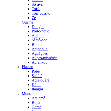
Sô-ava
Toffo
Tori-bossito
Zè
Ouémé
Dangbo
Porto-novo
Adjarra
Sèmè-podji
Bonou
Adjohoun
Aguégués
Akpro-missérété
Avrankou
Plateau
Pobè
Sakété
Adja-ouèrè
Kétou
Ifangni
Mono
Athiémé
Bopa
Comè