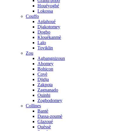
Grand-popo
Houéyogbé
Lokossa
Couffo
Aplahoué
Djakotomey
Dogbo
Klouékanmè
Lalo
Toviklin
Zou
Agbangnizoun
Abomey
Bohicon
Covè
Djidja
Zakpota
Zagnanado
Ouinhi
Zogbodomey
Collines
Bantè
Dassa-zoumè
Glazoué
Ouèssè