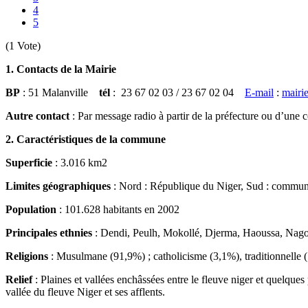
4
5
(1 Vote)
1. Contacts de la Mairie
BP
: 51 Malanville
tél
: 23 67 02 03 / 23 67 02 04
E-mail
:
mairi
Autre contact
: Par message radio à partir de la préfecture ou d’u
2. Caractéristiques de la commune
Superficie
: 3.016 km2
Limites géographiques
: Nord : République du Niger, Sud : commun
Population
: 101.628 habitants en 2002
Principales ethnies
: Dendi, Peulh, Mokollé, Djerma, Haoussa, Nagot
Religions
: Musulmane (91,9%) ; catholicisme (3,1%), traditionnelle 
Relief
: Plaines et vallées enchâssées entre le fleuve niger et quelques 
vallée du fleuve Niger et ses afflents.