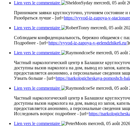
Lien vers le commentaire
mercredi, 05 août 
Принимаем заявки круглосуточно, уточняем состояние и
Разобраться лучше - [url=
https://vyvod-iz-zapoya-v-staciona
Lien vers le commentaire
mercredi, 05 août 20
Соблюдаем конфиденциальность, бережно общаемся с пац
Подробнее - [url=
https://vyvod-iz-zapoya-v-gelendzhike6.ru/
]
Lien vers le commentaire
mercredi, 05 août
Частный наркологический центр в Балашихе круглосуточ
доступны вызов нарколога на дом, вывод из запоя, капел
предоставляется анонимно, а персональные сведения за
Узнать больше - [url=
https://narkologicheskaya-pomoshch-bal
Lien vers le commentaire
mercredi, 05 août
Частный наркологический центр в Балашихе круглосуточ
доступны вызов нарколога на дом, вывод из запоя, капел
предоставляется анонимно, а персональные сведения за
Исследовать вопрос подробнее - [url=
https://narkologiches
Lien vers le commentaire
mercredi, 05 août 202