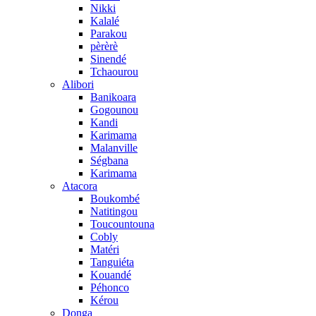
Nikki
Kalalé
Parakou
pèrèrè
Sinendé
Tchaourou
Alibori
Banikoara
Gogounou
Kandi
Karimama
Malanville
Ségbana
Karimama
Atacora
Boukombé
Natitingou
Toucountouna
Cobly
Matéri
Tanguiéta
Kouandé
Péhonco
Kérou
Donga