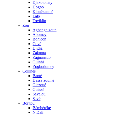
Djakotomey
Dogbo
Klouékanmè
Lalo
Toviklin
Zou
Agbangnizoun
Abomey
Bohicon
Covè
Djidja
Zakpota
Zagnanado
Ouinhi
Zogbodomey
Collines
Bantè
Dassa-zoumè
Glazoué
Ouèssè
Savalou
Savè
Borgou
Bèmbèrèkè
N'Dali