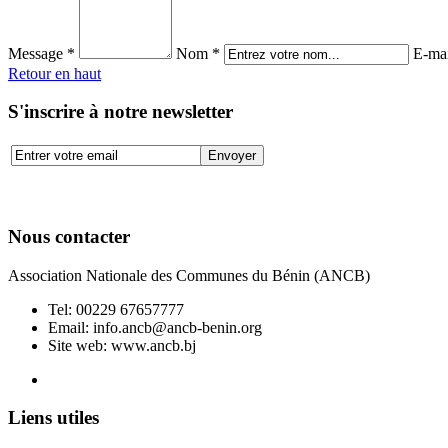
Message *
Nom *
E-mai
Retour en haut
S'inscrire à notre newsletter
Nous contacter
Association Nationale des Communes du Bénin (ANCB)
Tel:
00229 67657777
Email:
info.ancb@ancb-benin.org
Site web: www.ancb.bj
Le nouveau siège de l'ANCB est situé à Abomey-Calavi, rue
Liens utiles