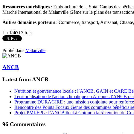
Ressources touristiques
: Embouchure de la Sota, Camps des pêcheurs 
Marché International de Malanville (2ème sur le plans des transaction
Autres domaines porteurs
: Commerce, transport, Artisanat, Chasse, 
Lu
156717
fois
Publié dans
Malanville
ANCB
Latest from ANCB
Nutrition et gouvernance locale : l’ANCB, GAIN et CARE Bénin 
Territorialisation de l'action climatique en Afrique : l'ANCB pla
Programme DURAGIRE : une mission conjointe pour renforcer
Rencontre des Points Focaux Genre des communes bénéficia
Projet PMI-FPL : l’ANCB tient à Cotonou la 5ᵉ réunion du Com
96
Commentaires