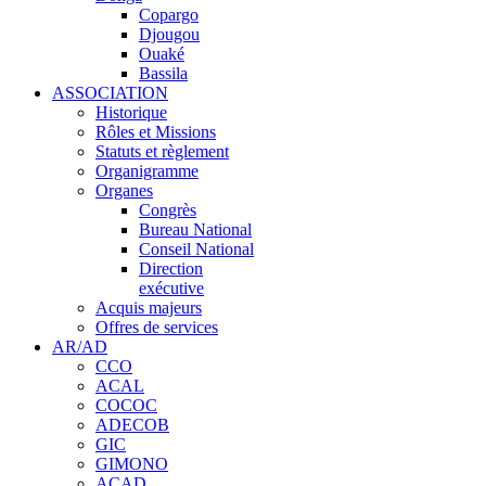
Copargo
Djougou
Ouaké
Bassila
ASSOCIATION
Historique
Rôles et Missions
Statuts et règlement
Organigramme
Organes
Congrès
Bureau National
Conseil National
Direction
exécutive
Acquis majeurs
Offres de services
AR/AD
CCO
ACAL
COCOC
ADECOB
GIC
GIMONO
ACAD