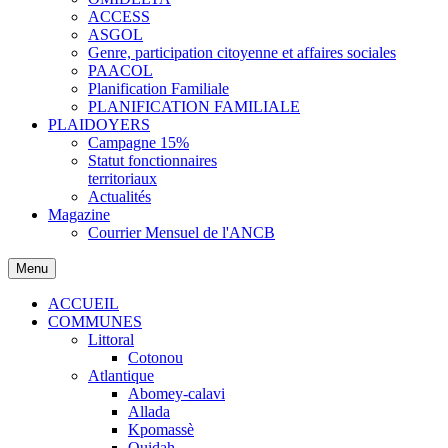
ACCESS
ASGOL
Genre, participation citoyenne et affaires sociales
PAACOL
Planification Familiale
PLANIFICATION FAMILIALE
PLAIDOYERS
Campagne 15%
Statut fonctionnaires
territoriaux
Actualités
Magazine
Courrier Mensuel de l'ANCB
Menu
ACCUEIL
COMMUNES
Littoral
Cotonou
Atlantique
Abomey-calavi
Allada
Kpomassè
Ouidah