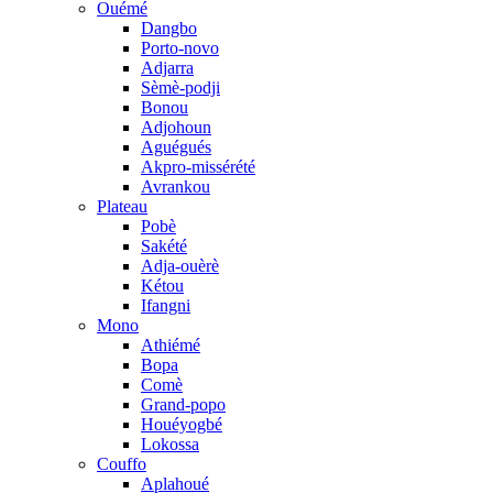
Ouémé
Dangbo
Porto-novo
Adjarra
Sèmè-podji
Bonou
Adjohoun
Aguégués
Akpro-missérété
Avrankou
Plateau
Pobè
Sakété
Adja-ouèrè
Kétou
Ifangni
Mono
Athiémé
Bopa
Comè
Grand-popo
Houéyogbé
Lokossa
Couffo
Aplahoué