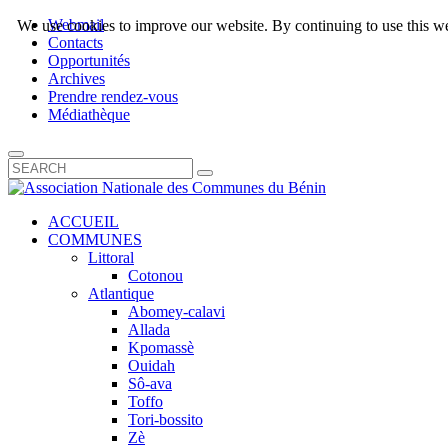
Webmail
We use cookies to improve our website. By continuing to use this we
Contacts
Opportunités
Archives
Prendre rendez-vous
Médiathèque
ACCUEIL
COMMUNES
Littoral
Cotonou
Atlantique
Abomey-calavi
Allada
Kpomassè
Ouidah
Sô-ava
Toffo
Tori-bossito
Zè