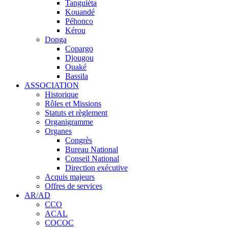
Tanguiéta
Kouandé
Péhonco
Kérou
Donga
Copargo
Djougou
Ouaké
Bassila
ASSOCIATION
Historique
Rôles et Missions
Statuts et règlement
Organigramme
Organes
Congrès
Bureau National
Conseil National
Direction exécutive
Acquis majeurs
Offres de services
AR/AD
CCO
ACAL
COCOC