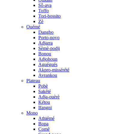
Sô-ava
Toffo
Tori-bossito
Zè
Ouémé
Dangbo
Porto-novo
Adjarra
Sèmè-podji
Bonou
Adjohoun
Aguégués
Akpro-missérété
Avrankou
Plateau
Pobè
Sakété
Adja-ouèrè
Kétou
Ifangni
Mono
Athiémé
Bopa
Comè