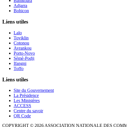
Banikoara
Adjarra
Bohicon
Liens utiles
Lalo
Toviklin
Cotonou
Avrankou
Porto-Novo
Sèmè-Podji
Ifangni
Toffo
Liens utiles
Site du Gouvernement
La Présidence
Les Ministères
ACCESS
Centre du savoir
QR Code
COPYRIGHT © 2026 ASSOCIATION NATIONALE DES COM