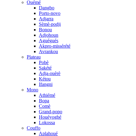
Ouémé
Dangbo
Porto-novo
Adjarra
Sèmè-podji
Bonou
Adjohoun
Aguégués
Akpro-missérété
Avrankou
Plateau
Pobè
Sakété
Adja-ouèrè
Kétou
Ifangni
Mono
Athiémé
Bopa
Comè
Grand-popo
Houéyogbé
Lokossa
Couffo
Aplahoué