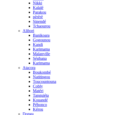
Nikki
Kalalé
Parakou
pèrèrè
Sinendé
Tchaourou
Alibori
Banikoara
Gogounou
Kandi
Karimama
Malanville
Ségbana
Karimama
Atacora
Boukombé
Natitingou
Toucountouna
Cobly
Matéri
Tanguiéta
Kouandé
Péhonco
Kérou
Donga