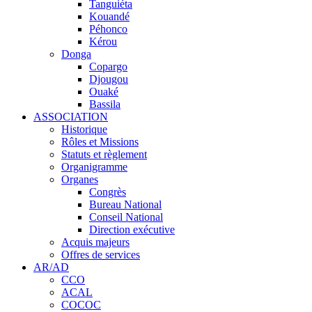
Tanguiéta
Kouandé
Péhonco
Kérou
Donga
Copargo
Djougou
Ouaké
Bassila
ASSOCIATION
Historique
Rôles et Missions
Statuts et règlement
Organigramme
Organes
Congrès
Bureau National
Conseil National
Direction exécutive
Acquis majeurs
Offres de services
AR/AD
CCO
ACAL
COCOC