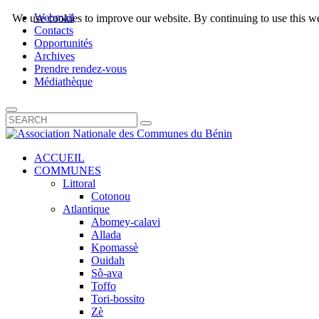
Webmail
We use cookies to improve our website. By continuing to use this we
Contacts
Opportunités
Archives
Prendre rendez-vous
Médiathèque
ACCUEIL
COMMUNES
Littoral
Cotonou
Atlantique
Abomey-calavi
Allada
Kpomassè
Ouidah
Sô-ava
Toffo
Tori-bossito
Zè