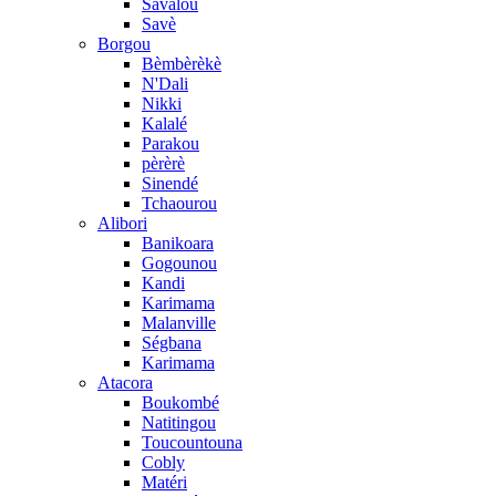
Savalou
Savè
Borgou
Bèmbèrèkè
N'Dali
Nikki
Kalalé
Parakou
pèrèrè
Sinendé
Tchaourou
Alibori
Banikoara
Gogounou
Kandi
Karimama
Malanville
Ségbana
Karimama
Atacora
Boukombé
Natitingou
Toucountouna
Cobly
Matéri