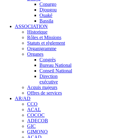
Copargo
Djougou
Ouaké
Bassila
ASSOCIATION
Historique
Rôles et Missions
Statuts et règlement
Organigramme
Organes
Congrès
Bureau National
Conseil National
Direction
exécutive
Acquis majeurs
Offres de services
AR/AD
CCO
ACAL
COCOC
ADECOB
GIC
GIMONO
ACAD