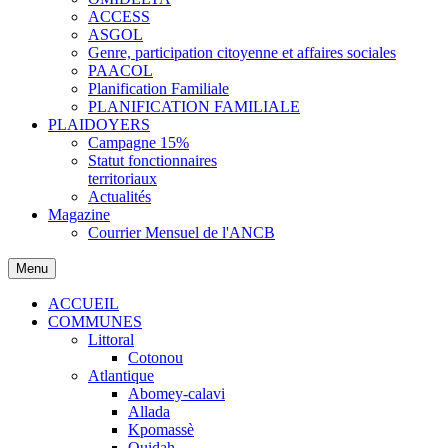
ACCESS
ASGOL
Genre, participation citoyenne et affaires sociales
PAACOL
Planification Familiale
PLANIFICATION FAMILIALE
PLAIDOYERS
Campagne 15%
Statut fonctionnaires
territoriaux
Actualités
Magazine
Courrier Mensuel de l'ANCB
Menu
ACCUEIL
COMMUNES
Littoral
Cotonou
Atlantique
Abomey-calavi
Allada
Kpomassè
Ouidah