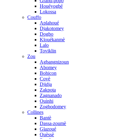
Grand-popo
Houéyogbé
Lokossa
Couffo
Aplahoué
Djakotomey
Dogbo
Klouékanmè
Lalo
Toviklin
Zou
Agbangnizoun
Abomey
Bohicon
Covè
Djidja
Zakpota
Zagnanado
Ouinhi
Zogbodomey
Collines
Bantè
Dassa-zoumè
Glazoué
Ouèssè