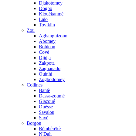
Djakotomey
Dogbo
Klouékanmè
Lalo
Toviklin
Zou
Agbangnizoun
Abomey
Bohicon
Covè
Djidja
Zakpota
Zagnanado
Ouinhi
Zogbodomey
Collines
Bantè
Dassa-zoumè
Glazoué
Ouèssè
Savalou
Savè
Borgou
Bèmbèrèkè
N'Dali