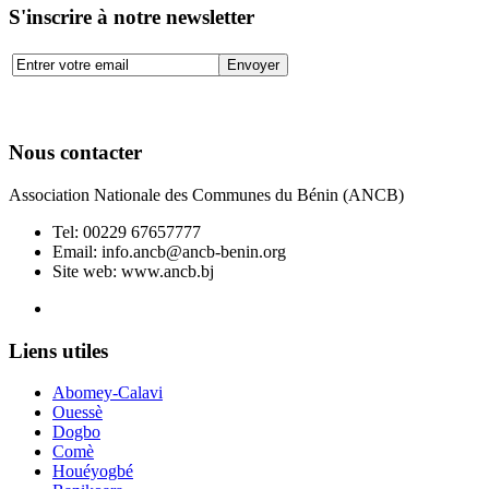
S'inscrire à notre newsletter
Nous contacter
Association Nationale des Communes du Bénin (ANCB)
Tel:
00229 67657777
Email:
info.ancb@ancb-benin.org
Site web: www.ancb.bj
Le nouveau siège de l'ANCB est situé à Abomey-Calavi, rue
Liens utiles
Abomey-Calavi
Ouessè
Dogbo
Comè
Houéyogbé