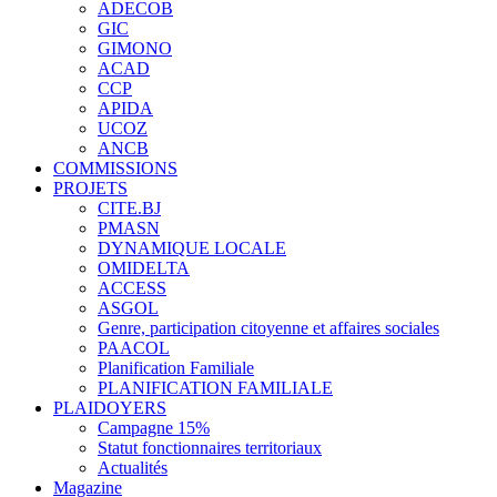
ADECOB
GIC
GIMONO
ACAD
CCP
APIDA
UCOZ
ANCB
COMMISSIONS
PROJETS
CITE.BJ
PMASN
DYNAMIQUE LOCALE
OMIDELTA
ACCESS
ASGOL
Genre, participation citoyenne et affaires sociales
PAACOL
Planification Familiale
PLANIFICATION FAMILIALE
PLAIDOYERS
Campagne 15%
Statut fonctionnaires territoriaux
Actualités
Magazine