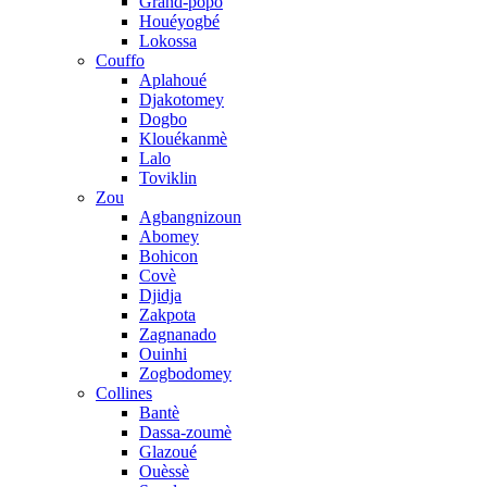
Grand-popo
Houéyogbé
Lokossa
Couffo
Aplahoué
Djakotomey
Dogbo
Klouékanmè
Lalo
Toviklin
Zou
Agbangnizoun
Abomey
Bohicon
Covè
Djidja
Zakpota
Zagnanado
Ouinhi
Zogbodomey
Collines
Bantè
Dassa-zoumè
Glazoué
Ouèssè