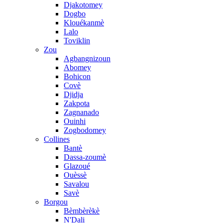
Djakotomey
Dogbo
Klouékanmè
Lalo
Toviklin
Zou
Agbangnizoun
Abomey
Bohicon
Covè
Djidja
Zakpota
Zagnanado
Ouinhi
Zogbodomey
Collines
Bantè
Dassa-zoumè
Glazoué
Ouèssè
Savalou
Savè
Borgou
Bèmbèrèkè
N'Dali