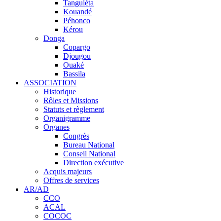
Tanguiéta
Kouandé
Péhonco
Kérou
Donga
Copargo
Djougou
Ouaké
Bassila
ASSOCIATION
Historique
Rôles et Missions
Statuts et règlement
Organigramme
Organes
Congrès
Bureau National
Conseil National
Direction exécutive
Acquis majeurs
Offres de services
AR/AD
CCO
ACAL
COCOC