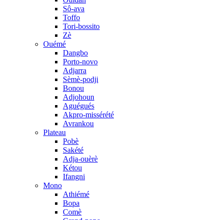
Sô-ava
Toffo
Tori-bossito
Zè
Ouémé
Dangbo
Porto-novo
Adjarra
Sèmè-podji
Bonou
Adjohoun
Aguégués
Akpro-missérété
Avrankou
Plateau
Pobè
Sakété
Adja-ouèrè
Kétou
Ifangni
Mono
Athiémé
Bopa
Comè