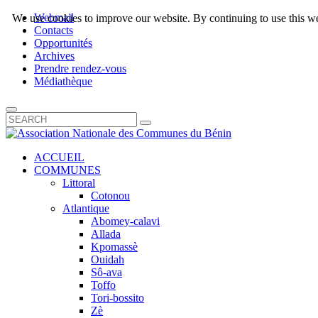
Webmail
We use cookies to improve our website. By continuing to use this we
Contacts
Opportunités
Archives
Prendre rendez-vous
Médiathèque
ACCUEIL
COMMUNES
Littoral
Cotonou
Atlantique
Abomey-calavi
Allada
Kpomassè
Ouidah
Sô-ava
Toffo
Tori-bossito
Zè