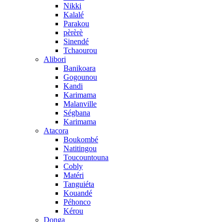
Nikki
Kalalé
Parakou
pèrèrè
Sinendé
Tchaourou
Alibori
Banikoara
Gogounou
Kandi
Karimama
Malanville
Ségbana
Karimama
Atacora
Boukombé
Natitingou
Toucountouna
Cobly
Matéri
Tanguiéta
Kouandé
Péhonco
Kérou
Donga