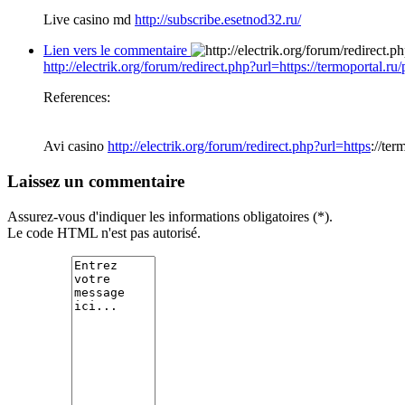
Live casino md
http://subscribe.esetnod32.ru/
Lien vers le commentaire
http://electrik.org/forum/redirect.php?url=https://termoportal.r
References:
Avi casino
http://electrik.org/forum/redirect.php?url=https
://ter
Laissez un commentaire
Assurez-vous d'indiquer les informations obligatoires (*).
Le code HTML n'est pas autorisé.