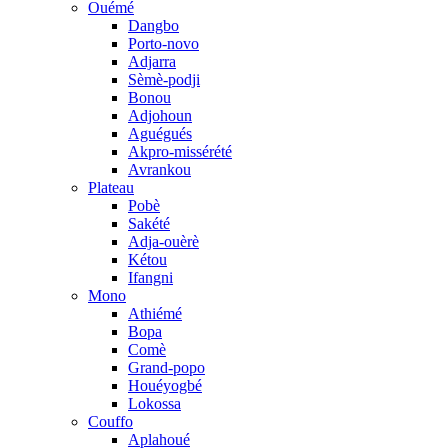
Ouémé
Dangbo
Porto-novo
Adjarra
Sèmè-podji
Bonou
Adjohoun
Aguégués
Akpro-missérété
Avrankou
Plateau
Pobè
Sakété
Adja-ouèrè
Kétou
Ifangni
Mono
Athiémé
Bopa
Comè
Grand-popo
Houéyogbé
Lokossa
Couffo
Aplahoué