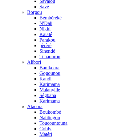
Savalou
Savè
Borgou
Bèmbèrèkè
N'Dali
Nikki
Kalalé
Parakou
pèrèrè
Sinendé
Tchaourou
Alibori
Banikoara
Gogounou
Kandi
Karimama
Malanville
Ségbana
Karimama
Atacora
Boukombé
Natitingou
Toucountouna
Cobly
Matéri