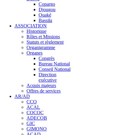
Copargo
Djougou
Ouaké
Bassila
ASSOCIATION
Historique
Rôles et Missions
Statuts et règlement
Organigramme
Organes
Congrès
Bureau National
Conseil National
Direction
exécutive
Acquis majeurs
Offres de services
AR/AD
CCO
ACAL
COCOC
ADECOB
GIC
GIMONO
ACAD