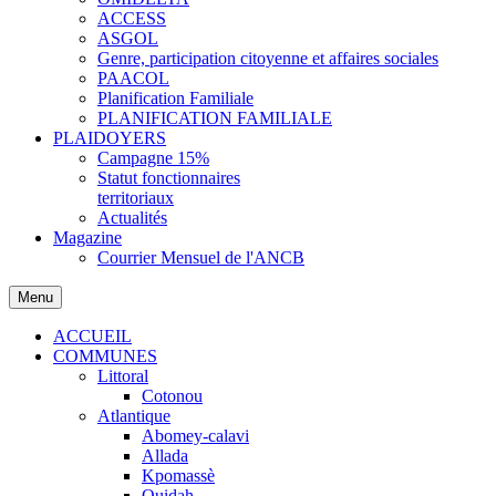
ACCESS
ASGOL
Genre, participation citoyenne et affaires sociales
PAACOL
Planification Familiale
PLANIFICATION FAMILIALE
PLAIDOYERS
Campagne 15%
Statut fonctionnaires
territoriaux
Actualités
Magazine
Courrier Mensuel de l'ANCB
Menu
ACCUEIL
COMMUNES
Littoral
Cotonou
Atlantique
Abomey-calavi
Allada
Kpomassè
Ouidah