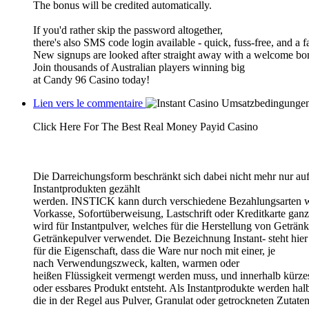
The bonus will be credited automatically.
If you'd rather skip the password altogether,
there's also SMS code login available - quick, fuss-free, and a fa
New signups are looked after straight away with a welcome bo
Join thousands of Australian players winning big
at Candy 96 Casino today!
Lien vers le commentaire
Click Here For The Best Real Money Payid Casino
Die Darreichungsform beschränkt sich dabei nicht mehr nur auf
Instantprodukten gezählt
werden. INSTICK kann durch verschiedene Bezahlungsarten w
Vorkasse, Sofortüberweisung, Lastschrift oder Kreditkarte ganz 
wird für Instantpulver, welches für die Herstellung von Geträn
Getränkepulver verwendet. Die Bezeichnung Instant- steht hier
für die Eigenschaft, dass die Ware nur noch mit einer, je
nach Verwendungszweck, kalten, warmen oder
heißen Flüssigkeit vermengt werden muss, und innerhalb kürzeste
oder essbares Produkt entsteht. Als Instantprodukte werden halb
die in der Regel aus Pulver, Granulat oder getrockneten Zutate