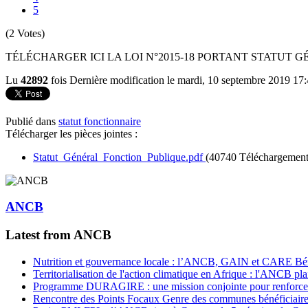
5
(2 Votes)
TÉLÉCHARGER ICI LA LOI N°2015-18 PORTANT STATUT 
Lu
42892
fois
Dernière modification le mardi, 10 septembre 2019 17
Publié dans
statut fonctionnaire
Télécharger les pièces jointes :
Statut_Général_Fonction_Publique.pdf
(40740 Téléchargement
ANCB
Latest from ANCB
Nutrition et gouvernance locale : l’ANCB, GAIN et CARE Bénin 
Territorialisation de l'action climatique en Afrique : l'ANCB pla
Programme DURAGIRE : une mission conjointe pour renforcer
Rencontre des Points Focaux Genre des communes bénéficia