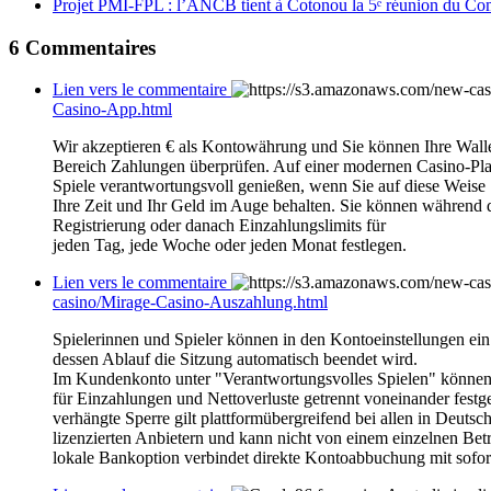
Projet PMI-FPL : l’ANCB tient à Cotonou la 5ᵉ réunion du Com
6
Commentaires
Lien vers le commentaire
Casino-App.html
Wir akzeptieren € als Kontowährung und Sie können Ihre Wall
Bereich Zahlungen überprüfen. Auf einer modernen Casino-Pla
Spiele verantwortungsvoll genießen, wenn Sie auf diese Weise
Ihre Zeit und Ihr Geld im Auge behalten. Sie können während 
Registrierung oder danach Einzahlungslimits für
jeden Tag, jede Woche oder jeden Monat festlegen.
Lien vers le commentaire
casino/Mirage-Casino-Auszahlung.html
Spielerinnen und Spieler können in den Kontoeinstellungen ein 
dessen Ablauf die Sitzung automatisch beendet wird.
Im Kundenkonto unter "Verantwortungsvolles Spielen" können 
für Einzahlungen und Nettoverluste getrennt voneinander fest
verhängte Sperre gilt plattformübergreifend bei allen in Deutsc
lizenzierten Anbietern und kann nicht von einem einzelnen Bet
lokale Bankoption verbindet direkte Kontoabbuchung mit sofor