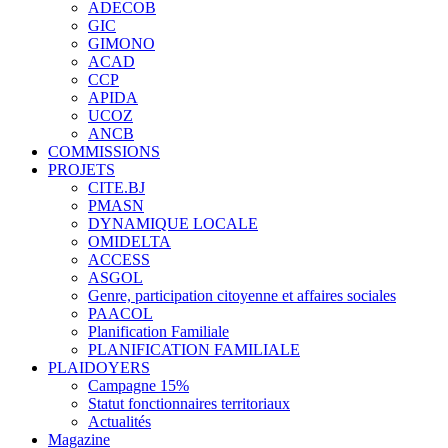
ADECOB
GIC
GIMONO
ACAD
CCP
APIDA
UCOZ
ANCB
COMMISSIONS
PROJETS
CITE.BJ
PMASN
DYNAMIQUE LOCALE
OMIDELTA
ACCESS
ASGOL
Genre, participation citoyenne et affaires sociales
PAACOL
Planification Familiale
PLANIFICATION FAMILIALE
PLAIDOYERS
Campagne 15%
Statut fonctionnaires territoriaux
Actualités
Magazine