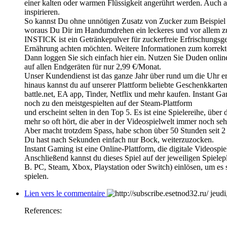
einer kalten oder warmen Flüssigkeit angerührt werden. Auch
inspirieren.
So kannst Du ohne unnötigen Zusatz von Zucker zum Beispiel e
woraus Du Dir im Handumdrehen ein leckeres und vor allem zu
INSTICK ist ein Getränkepulver für zuckerfreie Erfrischungsget
Ernährung achten möchten. Weitere Informationen zum korrekte
Dann loggen Sie sich einfach hier ein. Nutzen Sie Duden onl
auf allen Endgeräten für nur 2,99 €/Monat.
Unser Kundendienst ist das ganze Jahr über rund um die Uhr er
hinaus kannst du auf unserer Plattform beliebte Geschenkkart
battle.net, EA app, Tinder, Netflix und mehr kaufen. Instant Ga
noch zu den meistgespielten auf der Steam-Plattform
und erscheint selten in den Top 5. Es ist eine Spielereihe, über
mehr so oft hört, die aber in der Videospielwelt immer noch sehr 
Aber macht trotzdem Spass, habe schon über 50 Stunden seit 2
Du hast nach Sekunden einfach nur Bock, weiterzuzocken.
Instant Gaming ist eine Online-Plattform, die digitale Videospie
Anschließend kannst du dieses Spiel auf der jeweiligen Spielepl
B. PC, Steam, Xbox, Playstation oder Switch) einlösen, um es 
spielen.
Lien vers le commentaire
jeudi
References: