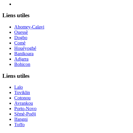
Le nouveau siège de l'ANCB est situé à Abomey-Calavi, rue
Liens utiles
Abomey-Calavi
Ouessè
Dogbo
Comè
Houéyogbé
Banikoara
Adjarra
Bohicon
Liens utiles
Lalo
Toviklin
Cotonou
Avrankou
Porto-Novo
Sèmè-Podji
Ifangni
Toffo