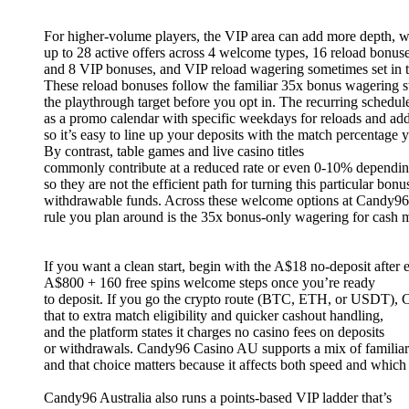
For higher-volume players, the VIP area can add more depth, w
up to 28 active offers across 4 welcome types, 16 reload bonuse
and 8 VIP bonuses, and VIP reload wagering sometimes set in 
These reload bonuses follow the familiar 35x bonus wagering st
the playthrough target before you opt in. The recurring schedule
as a promo calendar with specific weekdays for reloads and ad
so it’s easy to line up your deposits with the match percentage 
By contrast, table games and live casino titles
commonly contribute at a reduced rate or even 0-10% dependin
so they are not the efficient path for turning this particular bonu
withdrawable funds. Across these welcome options at Candy96 A
rule you plan around is the 35x bonus-only wagering for cash 
If you want a clean start, begin with the A$18 no-deposit after 
A$800 + 160 free spins welcome steps once you’re ready
to deposit. If you go the crypto route (BTC, ETH, or USDT), 
that to extra match eligibility and quicker cashout handling,
and the platform states it charges no casino fees on deposits
or withdrawals. Candy96 Casino AU supports a mix of familiar
and that choice matters because it affects both speed and whic
Candy96 Australia also runs a points-based VIP ladder that’s