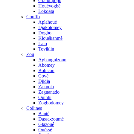
Grand-popo
Houéyogbé
Lokossa
Couffo
Aplahoué
Djakotomey
Dogbo
Klouékanmè
Lalo
Toviklin
Zou
Agbangnizoun
Abomey
Bohicon
Covè
Djidja
Zakpota
Zagnanado
Ouinhi
Zogbodomey
Collines
Bantè
Dassa-zoumè
Glazoué
Ouèssè