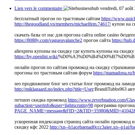
Lien vers le commentaire
vendredi, 07 août
бесплатный прогон по трастовым сайтам
https://www.qui
http://thegoodland.vn/members/michaelfem.74617/
купон на с
скачать базы от нас для прогона сайта online casino безд
https://8088y.com/vagueavalanche2
прогон сайта
https://hub
aliexpress купоны на скидку где купить купоны на скидк
https://by.openlist.wiki/
%D0%A3%D0%B4%D0%B7%D0%B5%D0
онлайн прогон по сайтам промокод на скидку страхован
прогоны по трастовым сайтам форум
https://mamadona.ru/b
seo продвижение блог seo статьи блог промокод на ламод
http://miklagaard.no/index.php?title=User
:BrandiTubbs963 ав
петшоп скидка промокод
https://www.reverbnation.com/Gl
subaction=userinfo&user=lightscrutiny98
программа прогона
PAGE_NAME=message&FID=2&TID=35980&MID=41042&re
ускоренная индексация страниц сайта онлайн промокод н
скидку кфс 2022
http://xn--b1acebaenad0ccc3aiee.xn--p1ai/f