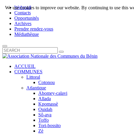
Webmail
We use cookies to improve our website. By continuing to use this we
Contacts
Opportunités
Archives
Prendre rendez-vous
Médiathèque
ACCUEIL
COMMUNES
Littoral
Cotonou
Atlantique
Abomey-calavi
Allada
Kpomassè
Ouidah
Sô-ava
Toffo
Tori-bossito
Zè