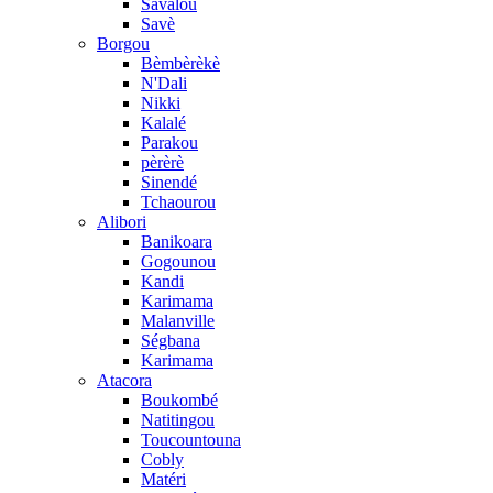
Savalou
Savè
Borgou
Bèmbèrèkè
N'Dali
Nikki
Kalalé
Parakou
pèrèrè
Sinendé
Tchaourou
Alibori
Banikoara
Gogounou
Kandi
Karimama
Malanville
Ségbana
Karimama
Atacora
Boukombé
Natitingou
Toucountouna
Cobly
Matéri