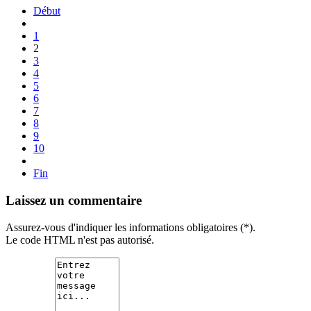
Début
1
2
3
4
5
6
7
8
9
10
Fin
Laissez un commentaire
Assurez-vous d'indiquer les informations obligatoires (*).
Le code HTML n'est pas autorisé.