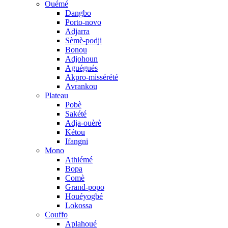
Ouémé
Dangbo
Porto-novo
Adjarra
Sèmè-podji
Bonou
Adjohoun
Aguégués
Akpro-missérété
Avrankou
Plateau
Pobè
Sakété
Adja-ouèrè
Kétou
Ifangni
Mono
Athiémé
Bopa
Comè
Grand-popo
Houéyogbé
Lokossa
Couffo
Aplahoué