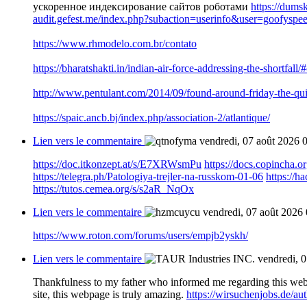
ускоренное индексирование сайтов роботами
https://dums
audit.gefest.me/index.php?subaction=userinfo&user=goofyspe
https://www.rhmodelo.com.br/contato
https://bharatshakti.in/indian-air-force-addressing-the-shortfa
http://www.pentulant.com/2014/09/found-around-friday-the-qui
https://spaic.ancb.bj/index.php/association-2/atlantique/
Lien vers le commentaire
vendredi, 07 août 2026 
https://doc.itkonzept.at/s/E7XRWsmPu
https://docs.copincha
https://telegra.ph/Patologiya-trejler-na-russkom-01-06
https://
https://tutos.cemea.org/s/s2aR_NqOx
Lien vers le commentaire
vendredi, 07 août 2026
https://www.roton.com/forums/users/empjb2yskh/
Lien vers le commentaire
vendredi, 
Thankfulness to my father who informed me regarding this we
site, this webpage is truly amazing.
https://wirsuchenjobs.de/aut