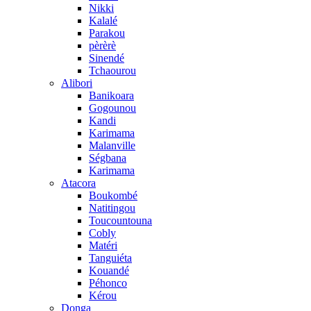
Nikki
Kalalé
Parakou
pèrèrè
Sinendé
Tchaourou
Alibori
Banikoara
Gogounou
Kandi
Karimama
Malanville
Ségbana
Karimama
Atacora
Boukombé
Natitingou
Toucountouna
Cobly
Matéri
Tanguiéta
Kouandé
Péhonco
Kérou
Donga