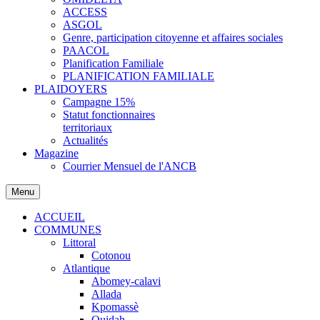
ACCESS
ASGOL
Genre, participation citoyenne et affaires sociales
PAACOL
Planification Familiale
PLANIFICATION FAMILIALE
PLAIDOYERS
Campagne 15%
Statut fonctionnaires
territoriaux
Actualités
Magazine
Courrier Mensuel de l'ANCB
Menu
ACCUEIL
COMMUNES
Littoral
Cotonou
Atlantique
Abomey-calavi
Allada
Kpomassè
Ouidah