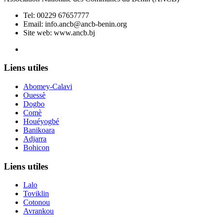
Tel:
00229 67657777
Email:
info.ancb@ancb-benin.org
Site web: www.ancb.bj
Le nouveau siège de l'ANCB est situé à Abomey-Calavi, rue
Liens utiles
Abomey-Calavi
Ouessè
Dogbo
Comè
Houéyogbé
Banikoara
Adjarra
Bohicon
Liens utiles
Lalo
Toviklin
Cotonou
Avrankou