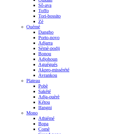
Sô-ava
Toffo
Tori-bossito
Zè
Ouémé
Dangbo
Porto-novo
Adjarra
Sèmè-podji
Bonou
Adjohoun
Aguégués
Akpro-missérété
Avrankou
Plateau
Pobè
Sakété
Adja-ouèrè
Kétou
Ifangni
Mono
Athiémé
Bopa
Comè