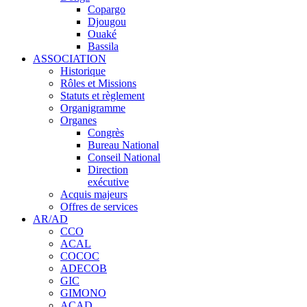
Copargo
Djougou
Ouaké
Bassila
ASSOCIATION
Historique
Rôles et Missions
Statuts et règlement
Organigramme
Organes
Congrès
Bureau National
Conseil National
Direction
exécutive
Acquis majeurs
Offres de services
AR/AD
CCO
ACAL
COCOC
ADECOB
GIC
GIMONO
ACAD