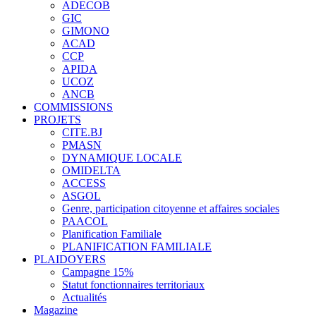
ADECOB
GIC
GIMONO
ACAD
CCP
APIDA
UCOZ
ANCB
COMMISSIONS
PROJETS
CITE.BJ
PMASN
DYNAMIQUE LOCALE
OMIDELTA
ACCESS
ASGOL
Genre, participation citoyenne et affaires sociales
PAACOL
Planification Familiale
PLANIFICATION FAMILIALE
PLAIDOYERS
Campagne 15%
Statut fonctionnaires territoriaux
Actualités
Magazine