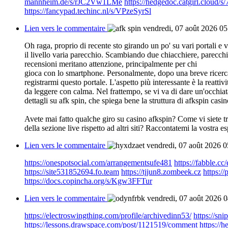
mannheim.de/s/rJC2Vw1LMe
https://hedgedoc.catgirl.cloud
https://fancypad.techinc.nl/s/VPzeSyrSl
Lien vers le commentaire
vendredi, 07 août 2026 05
Oh raga, proprio di recente sto girando un po' su vari portali e 
il livello varia parecchio. Scambiando due chiacchiere, parecc
recensioni meritano attenzione, principalmente per chi
gioca con lo smartphone. Personalmente, dopo una breve ricerc
registrarmi questo portale. L'aspetto più interessante è la reattiv
da leggere con calma. Nel frattempo, se vi va di dare un'occhiata
dettagli su afk spin, che spiega bene la struttura di afkspin casin
Avete mai fatto qualche giro su casino afkspin? Come vi siete tr
della sezione live rispetto ad altri siti? Raccontatemi la vostra 
Lien vers le commentaire
vendredi, 07 août 2026 0
https://onespotsocial.com/arrangementsufe481
https://fabble.c
https://site531852694.fo.team
https://tjjun8.zombeek.cz
https:
https://docs.copincha.org/s/Kgw3FFTur
Lien vers le commentaire
vendredi, 07 août 2026 
https://electroswingthing.com/profile/archivedinn53/
https://sni
https://lessons.drawspace.com/post/1121519/comment
https://