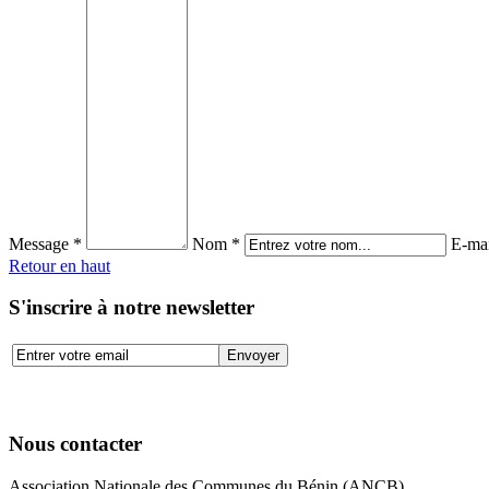
Message *
Nom *
E-mai
Retour en haut
S'inscrire à notre newsletter
Nous contacter
Association Nationale des Communes du Bénin (ANCB)