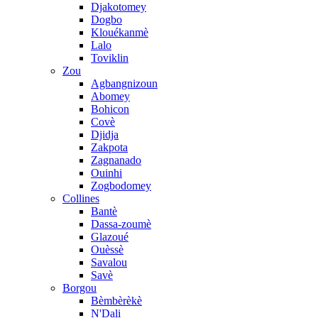
Djakotomey
Dogbo
Klouékanmè
Lalo
Toviklin
Zou
Agbangnizoun
Abomey
Bohicon
Covè
Djidja
Zakpota
Zagnanado
Ouinhi
Zogbodomey
Collines
Bantè
Dassa-zoumè
Glazoué
Ouèssè
Savalou
Savè
Borgou
Bèmbèrèkè
N'Dali