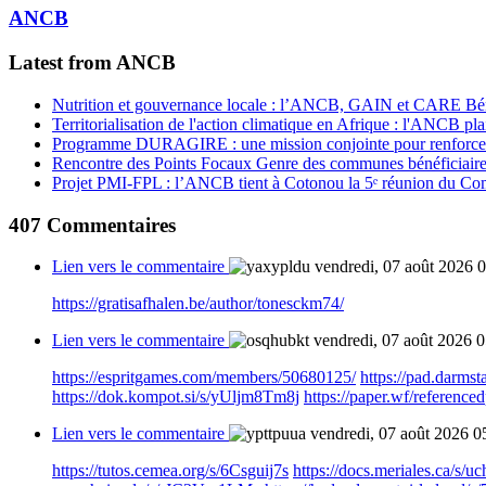
ANCB
Latest from ANCB
Nutrition et gouvernance locale : l’ANCB, GAIN et CARE Bénin 
Territorialisation de l'action climatique en Afrique : l'ANCB pla
Programme DURAGIRE : une mission conjointe pour renforcer
Rencontre des Points Focaux Genre des communes bénéficia
Projet PMI-FPL : l’ANCB tient à Cotonou la 5ᵉ réunion du Com
407
Commentaires
Lien vers le commentaire
vendredi, 07 août 2026 
https://gratisafhalen.be/author/tonesckm74/
Lien vers le commentaire
vendredi, 07 août 2026 
https://espritgames.com/members/50680125/
https://pad.darmst
https://dok.kompot.si/s/yUljm8Tm8j
https://paper.wf/referenc
Lien vers le commentaire
vendredi, 07 août 2026 0
https://tutos.cemea.org/s/6Csguij7s
https://docs.meriales.ca/