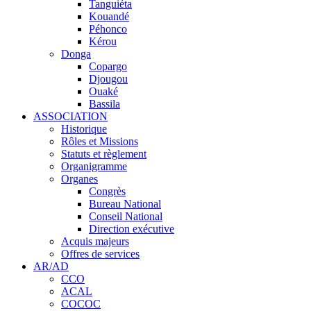
Tanguiéta
Kouandé
Péhonco
Kérou
Donga
Copargo
Djougou
Ouaké
Bassila
ASSOCIATION
Historique
Rôles et Missions
Statuts et règlement
Organigramme
Organes
Congrès
Bureau National
Conseil National
Direction exécutive
Acquis majeurs
Offres de services
AR/AD
CCO
ACAL
COCOC