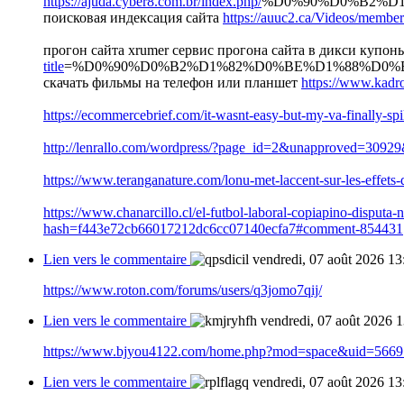
https://ajuda.cyber8.com.br/index.php/
%D0%90%D0%B2%D
поисковая индексация сайта
https://auuc2.ca/Videos/member
прогон сайта xrumer сервис прогона сайта в дикси купон
title
=%D0%90%D0%B2%D1%82%D0%BE%D1%88%D0
скачать фильмы на телефон или планшет
https://www.kadr
https://ecommercebrief.com/it-wasnt-easy-but-my-va-finally-spi
http://lenrallo.com/wordpress/?page_id=2&unapproved=30
https://www.teranganature.com/lonu-met-laccent-sur-les-effet
https://www.chanarcillo.cl/el-futbol-laboral-copiapino-dispu
hash=f443e72cb66017212dc6cc07140ecfa7#comment-854431
Lien vers le commentaire
vendredi, 07 août 2026 13
https://www.roton.com/forums/users/q3jomo7qij/
Lien vers le commentaire
vendredi, 07 août 2026 
https://www.bjyou4122.com/home.php?mod=space&uid=5669
Lien vers le commentaire
vendredi, 07 août 2026 13