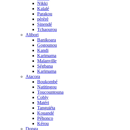
Nikki
Kalalé
Parakou
pèrèrè
Sinendé
Tchaourou
Alibori
Banikoara
Gogounou
Kandi
Karimama
Malanville
Ségbana
Karimama
Atacora
Boukombé
Natitingou
Toucountouna
Cobly
Matéri
Tanguiéta
Kouandé
Péhonco
Kérou
Donga