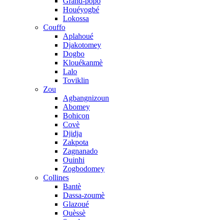
Grand-popo
Houéyogbé
Lokossa
Couffo
Aplahoué
Djakotomey
Dogbo
Klouékanmè
Lalo
Toviklin
Zou
Agbangnizoun
Abomey
Bohicon
Covè
Djidja
Zakpota
Zagnanado
Ouinhi
Zogbodomey
Collines
Bantè
Dassa-zoumè
Glazoué
Ouèssè