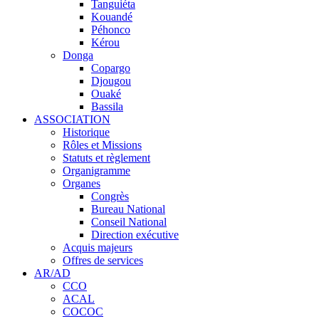
Tanguiéta
Kouandé
Péhonco
Kérou
Donga
Copargo
Djougou
Ouaké
Bassila
ASSOCIATION
Historique
Rôles et Missions
Statuts et règlement
Organigramme
Organes
Congrès
Bureau National
Conseil National
Direction exécutive
Acquis majeurs
Offres de services
AR/AD
CCO
ACAL
COCOC