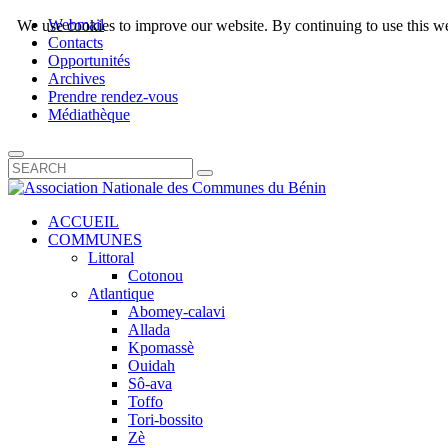
Webmail
We use cookies to improve our website. By continuing to use this we
Contacts
Opportunités
Archives
Prendre rendez-vous
Médiathèque
ACCUEIL
COMMUNES
Littoral
Cotonou
Atlantique
Abomey-calavi
Allada
Kpomassè
Ouidah
Sô-ava
Toffo
Tori-bossito
Zè