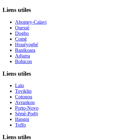
Liens utiles
Abomey-Calavi
Ouessè
Dogbo
Comè
Houéyogbé
Banikoara
Adjarra
Bohicon
Liens utiles
Lalo
Toviklin
Cotonou
Avrankou
Porto-Novo
Sèmè-Podji
Ifangni
Toffo
Liens utiles