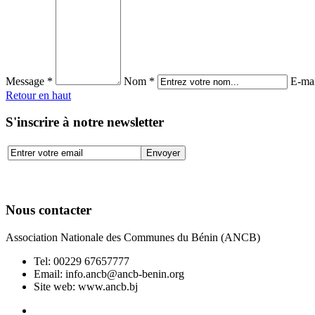
Message *
Nom *
E-mai
Retour en haut
S'inscrire à notre newsletter
Nous contacter
Association Nationale des Communes du Bénin (ANCB)
Tel:
00229 67657777
Email:
info.ancb@ancb-benin.org
Site web: www.ancb.bj
Le nouveau siège de l'ANCB est situé à Abomey-Calavi, rue