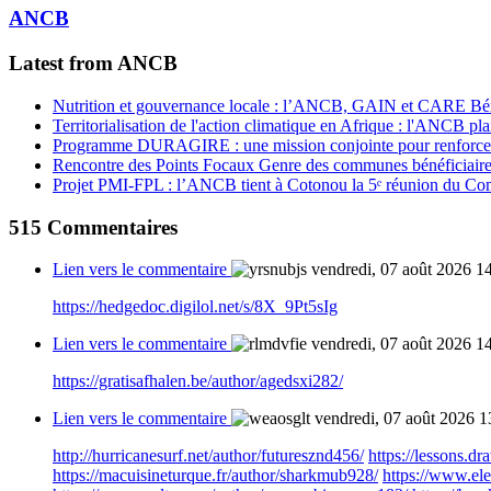
ANCB
Latest from ANCB
Nutrition et gouvernance locale : l’ANCB, GAIN et CARE Bénin 
Territorialisation de l'action climatique en Afrique : l'ANCB pla
Programme DURAGIRE : une mission conjointe pour renforcer
Rencontre des Points Focaux Genre des communes bénéficia
Projet PMI-FPL : l’ANCB tient à Cotonou la 5ᵉ réunion du Com
515
Commentaires
Lien vers le commentaire
vendredi, 07 août 2026 1
https://hedgedoc.digilol.net/s/8X_9Pt5sIg
Lien vers le commentaire
vendredi, 07 août 2026 1
https://gratisafhalen.be/author/agedsxi282/
Lien vers le commentaire
vendredi, 07 août 2026 1
http://hurricanesurf.net/author/futuresznd456/
https://lessons.
https://macuisineturque.fr/author/sharkmub928/
https://www.el