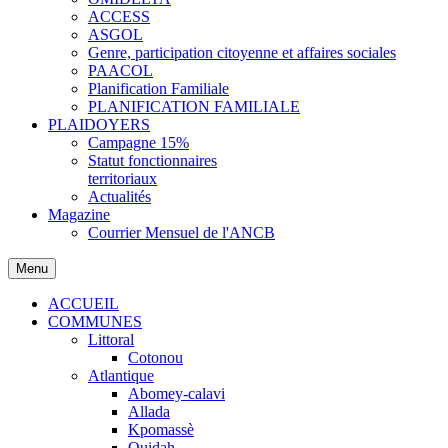
ACCESS
ASGOL
Genre, participation citoyenne et affaires sociales
PAACOL
Planification Familiale
PLANIFICATION FAMILIALE
PLAIDOYERS
Campagne 15%
Statut fonctionnaires
territoriaux
Actualités
Magazine
Courrier Mensuel de l'ANCB
Menu
ACCUEIL
COMMUNES
Littoral
Cotonou
Atlantique
Abomey-calavi
Allada
Kpomassè
Ouidah