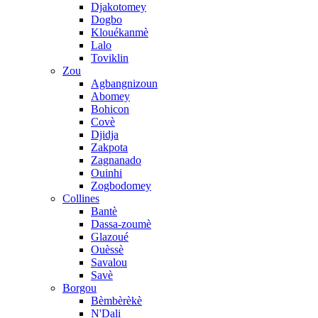
Djakotomey
Dogbo
Klouékanmè
Lalo
Toviklin
Zou
Agbangnizoun
Abomey
Bohicon
Covè
Djidja
Zakpota
Zagnanado
Ouinhi
Zogbodomey
Collines
Bantè
Dassa-zoumè
Glazoué
Ouèssè
Savalou
Savè
Borgou
Bèmbèrèkè
N'Dali