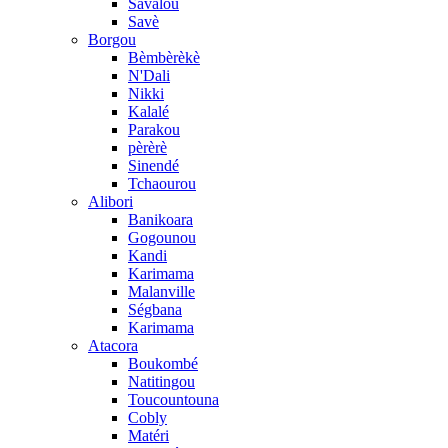
Savalou
Savè
Borgou
Bèmbèrèkè
N'Dali
Nikki
Kalalé
Parakou
pèrèrè
Sinendé
Tchaourou
Alibori
Banikoara
Gogounou
Kandi
Karimama
Malanville
Ségbana
Karimama
Atacora
Boukombé
Natitingou
Toucountouna
Cobly
Matéri