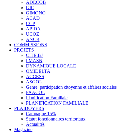
ADECOB
GIC
GIMONO
ACAD
CCP
APIDA
UCOZ
ANCB
COMMISSIONS
PROJETS
CITE.BJ
PMASN
DYNAMIQUE LOCALE
OMIDELTA
ACCESS
ASGOL
Genre, participation citoyenne et affaires sociales
PAACOL
Planification Familiale
PLANIFICATION FAMILIALE
PLAIDOYERS
Campagne 15%
Statut fonctionnaires territoriaux
Actualités
Magazine