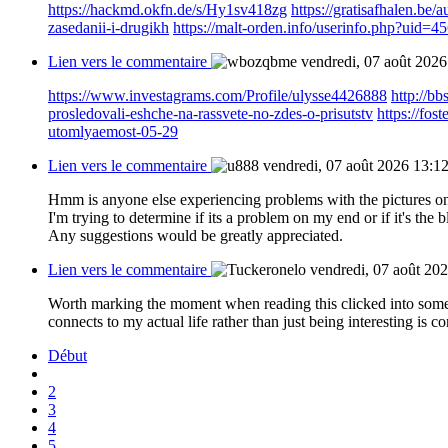
https://hackmd.okfn.de/s/Hy1sv418zg
https://gratisafhalen.be
zasedanii-i-drugikh
https://malt-orden.info/userinfo.php?uid=4
Lien vers le commentaire
vendredi, 07 août 2026
https://www.investagrams.com/Profile/ulysse4426888
http://
prosledovali-eshche-na-rassvete-no-zdes-o-prisutstv
https://fo
utomlyaemost-05-29
Lien vers le commentaire
vendredi, 07 août 2026 13:1
Hmm is anyone else experiencing problems with the pictures on
I'm trying to determine if its a problem on my end or if it's the b
Any suggestions would be greatly appreciated.
Lien vers le commentaire
vendredi, 07 août 20
Worth marking the moment when reading this clicked into someth
connects to my actual life rather than just being interesting is co
Début
2
3
4
5