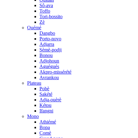
Sô-ava
Toffo
Tori-bossito
Zè
Ouémé
Dangbo
Porto-novo
Adjarra
Sèmè-podji
Bonou
Adjohoun
Aguégués
Akpro-missérété
Avrankou
Plateau
Pobè
Sakété
Adja-ouèrè
Kétou
Ifangni
Mono
Athiémé
Bopa
Comè