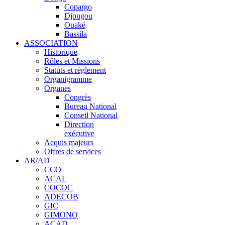
Copargo
Djougou
Ouaké
Bassila
ASSOCIATION
Historique
Rôles et Missions
Statuts et règlement
Organigramme
Organes
Congrès
Bureau National
Conseil National
Direction
exécutive
Acquis majeurs
Offres de services
AR/AD
CCO
ACAL
COCOC
ADECOB
GIC
GIMONO
ACAD