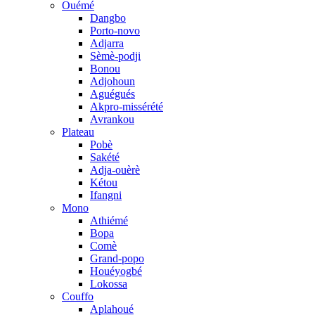
Ouémé
Dangbo
Porto-novo
Adjarra
Sèmè-podji
Bonou
Adjohoun
Aguégués
Akpro-missérété
Avrankou
Plateau
Pobè
Sakété
Adja-ouèrè
Kétou
Ifangni
Mono
Athiémé
Bopa
Comè
Grand-popo
Houéyogbé
Lokossa
Couffo
Aplahoué