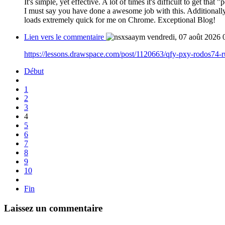
It's simple, yet effective. A lot of times it's difficult to get tha
I must say you have done a awesome job with this. Additionally
loads extremely quick for me on Chrome. Exceptional Blog!
Lien vers le commentaire
vendredi, 07 août 2026 
https://lessons.drawspace.com/post/1120663/qfy-pxy-rodos74-
Début
1
2
3
4
5
6
7
8
9
10
Fin
Laissez un commentaire