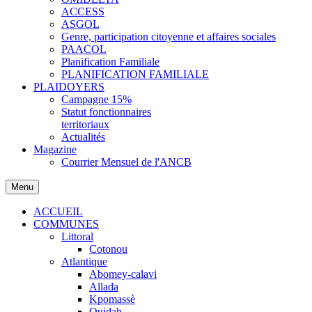
ACCESS
ASGOL
Genre, participation citoyenne et affaires sociales
PAACOL
Planification Familiale
PLANIFICATION FAMILIALE
PLAIDOYERS
Campagne 15%
Statut fonctionnaires
territoriaux
Actualités
Magazine
Courrier Mensuel de l'ANCB
Menu
ACCUEIL
COMMUNES
Littoral
Cotonou
Atlantique
Abomey-calavi
Allada
Kpomassè
Ouidah