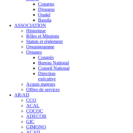
Copargo
Djougou
Ouaké
Bassila
ASSOCIATION
Historique
Rôles et Missions
Statuts et règlement
Organigramme
Organes
Congrès
Bureau National
Conseil National
Direction
exécutive
Acquis majeurs
Offres de services
AR/AD
CCO
ACAL
COCOC
ADECOB
GIC
GIMONO
ACAD