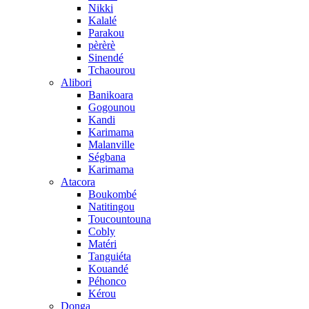
Nikki
Kalalé
Parakou
pèrèrè
Sinendé
Tchaourou
Alibori
Banikoara
Gogounou
Kandi
Karimama
Malanville
Ségbana
Karimama
Atacora
Boukombé
Natitingou
Toucountouna
Cobly
Matéri
Tanguiéta
Kouandé
Péhonco
Kérou
Donga