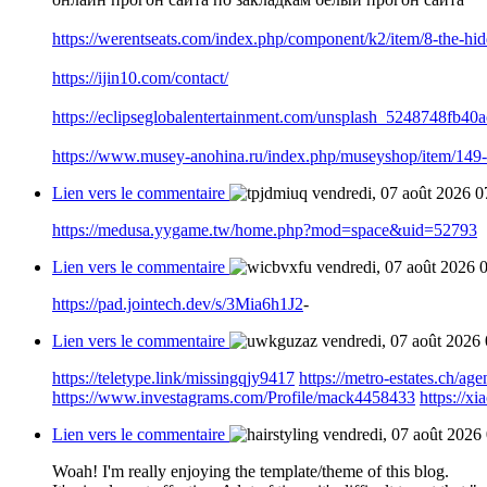
https://werentseats.com/index.php/component/k2/item/8-the-hid
https://ijin10.com/contact/
https://eclipseglobalentertainment.com/unsplash_5248748fb40a
https://www.musey-anohina.ru/index.php/museyshop/item/149-
Lien vers le commentaire
vendredi, 07 août 2026 0
https://medusa.yygame.tw/home.php?mod=space&uid=52793
Lien vers le commentaire
vendredi, 07 août 2026 
https://pad.jointech.dev/s/3Mia6h1J2
-
Lien vers le commentaire
vendredi, 07 août 2026
https://teletype.link/missingqjy9417
https://metro-estates.ch/age
https://www.investagrams.com/Profile/mack4458433
https://
Lien vers le commentaire
vendredi, 07 août 2026
Woah! I'm really enjoying the template/theme of this blog.