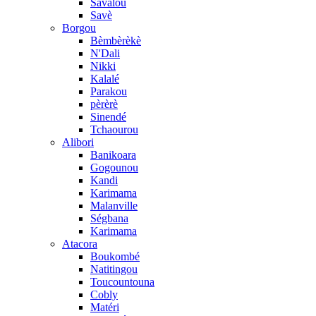
Savalou
Savè
Borgou
Bèmbèrèkè
N'Dali
Nikki
Kalalé
Parakou
pèrèrè
Sinendé
Tchaourou
Alibori
Banikoara
Gogounou
Kandi
Karimama
Malanville
Ségbana
Karimama
Atacora
Boukombé
Natitingou
Toucountouna
Cobly
Matéri