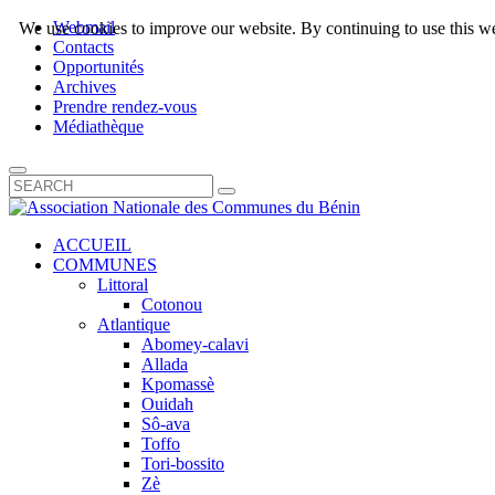
Webmail
We use cookies to improve our website. By continuing to use this we
Contacts
Opportunités
Archives
Prendre rendez-vous
Médiathèque
ACCUEIL
COMMUNES
Littoral
Cotonou
Atlantique
Abomey-calavi
Allada
Kpomassè
Ouidah
Sô-ava
Toffo
Tori-bossito
Zè