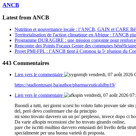
ANCB
Latest from ANCB
Nutrition et gouvernance locale : l’ANCB, GAIN et CARE Bénin 
Territorialisation de l'action climatique en Afrique : l'ANCB pla
Programme DURAGIRE : une mission conjointe pour renforcer
Rencontre des Points Focaux Genre des communes bénéficia
Projet PMI-FPL : l’ANCB tient à Cotonou la 5ᵉ réunion du Com
443
Commentaires
Lien vers le commentaire
vendredi, 07 août 2026 
https://stadiontusanj.ba/author/pharmaceuticalslbp19/
Lien vers le commentaire
vendredi, 07 août 2026 07
Buondì a tutti, nei giorni scorsi ho voluto fatto provare tale sito
del, però devo confermare che da principio
mi sono trovato davvero un un po' perplesso, invece dopo ci ho 
Da varie afkspin recensioni che ho trovato girando online,
pare che iscritti risultino davvero entusiasti del livello della strut
specialmente per una buona varietà di proposta.