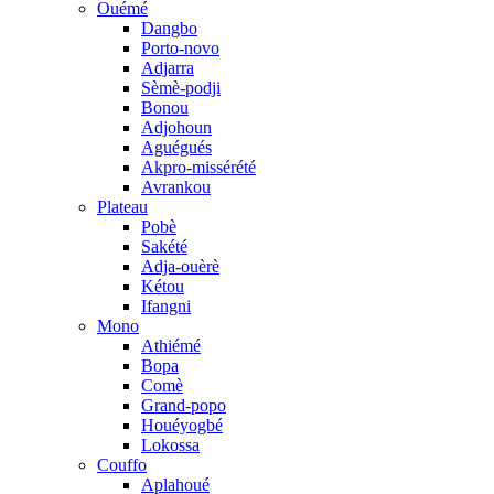
Ouémé
Dangbo
Porto-novo
Adjarra
Sèmè-podji
Bonou
Adjohoun
Aguégués
Akpro-missérété
Avrankou
Plateau
Pobè
Sakété
Adja-ouèrè
Kétou
Ifangni
Mono
Athiémé
Bopa
Comè
Grand-popo
Houéyogbé
Lokossa
Couffo
Aplahoué