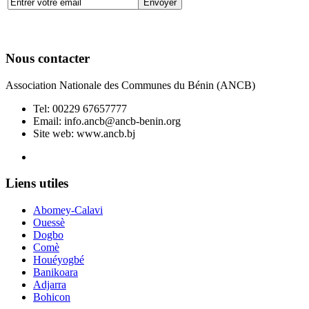
Nous contacter
Association Nationale des Communes du Bénin (ANCB)
Tel:
00229 67657777
Email:
info.ancb@ancb-benin.org
Site web: www.ancb.bj
Le nouveau siège de l'ANCB est situé à Abomey-Calavi, rue
Liens utiles
Abomey-Calavi
Ouessè
Dogbo
Comè
Houéyogbé
Banikoara
Adjarra
Bohicon