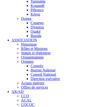
Tanguiéta
Kouandé
Péhonco
Kérou
Donga
Copargo
Djougou
Ouaké
Bassila
ASSOCIATION
Historique
Rôles et Missions
Statuts et règlement
Organigramme
Organes
Congrès
Bureau National
Conseil National
Direction exécutive
Acquis majeurs
Offres de services
AR/AD
CCO
ACAL
COCOC