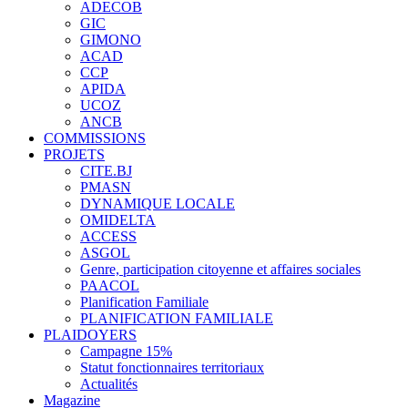
ADECOB
GIC
GIMONO
ACAD
CCP
APIDA
UCOZ
ANCB
COMMISSIONS
PROJETS
CITE.BJ
PMASN
DYNAMIQUE LOCALE
OMIDELTA
ACCESS
ASGOL
Genre, participation citoyenne et affaires sociales
PAACOL
Planification Familiale
PLANIFICATION FAMILIALE
PLAIDOYERS
Campagne 15%
Statut fonctionnaires territoriaux
Actualités
Magazine