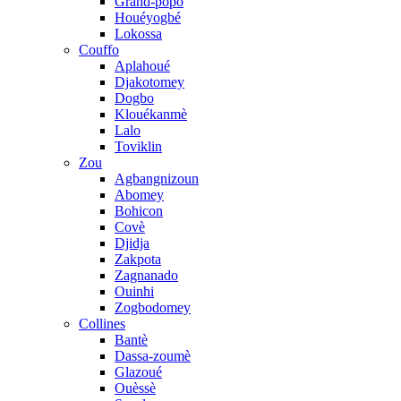
Grand-popo
Houéyogbé
Lokossa
Couffo
Aplahoué
Djakotomey
Dogbo
Klouékanmè
Lalo
Toviklin
Zou
Agbangnizoun
Abomey
Bohicon
Covè
Djidja
Zakpota
Zagnanado
Ouinhi
Zogbodomey
Collines
Bantè
Dassa-zoumè
Glazoué
Ouèssè