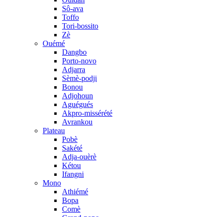
Sô-ava
Toffo
Tori-bossito
Zè
Ouémé
Dangbo
Porto-novo
Adjarra
Sèmè-podji
Bonou
Adjohoun
Aguégués
Akpro-missérété
Avrankou
Plateau
Pobè
Sakété
Adja-ouèrè
Kétou
Ifangni
Mono
Athiémé
Bopa
Comè