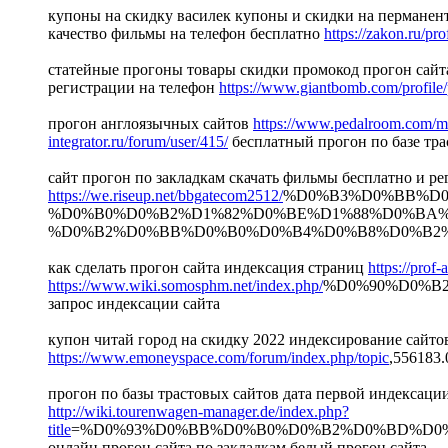
купоны на скидку василек купоны и скидки на пермане
качество фильмы на телефон бесплатно
https://zakon.ru/pr
статейные прогоны товары скидки промокод прогон сайт
регистрации на телефон
https://www.giantbomb.com/profile/
прогон англоязычных сайтов
https://www.pedalroom.com/
integrator.ru/forum/user/415/
бесплатный прогон по базе тра
сайт прогон по закладкам скачать фильмы бесплатно и рег
https://we.riseup.net/bbgatecom2512/
%D0%B3%D0%BB%D0
%D0%B0%D0%B2%D1%82%D0%BE%D1%88%D0%BA
%D0%B2%D0%BB%D0%B0%D0%B4%D0%B8%D0%B2%D0%B
как сделать прогон сайта индексация страниц
https://prof
https://www.wiki.somosphm.net/index.php/
%D0%90%D0%B
запрос индексации сайта
купон читай город на скидку 2022 индексирование сайт
https://www.emoneyspace.com/forum/index.php/topic
,556183.
прогон по базы трастовых сайтов дата первой индексац
http://wiki.tourenwagen-manager.de/index.php?
title
=%D0%93%D0%BB%D0%B0%D0%B2%D0%BD%D0
онлайн прогон сайта по закладкам белый прогон сайта