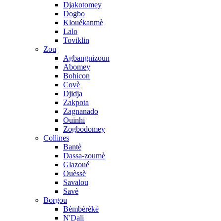
Djakotomey
Dogbo
Klouékanmè
Lalo
Toviklin
Zou
Agbangnizoun
Abomey
Bohicon
Covè
Djidja
Zakpota
Zagnanado
Ouinhi
Zogbodomey
Collines
Bantè
Dassa-zoumè
Glazoué
Ouèssè
Savalou
Savè
Borgou
Bèmbèrèkè
N'Dali