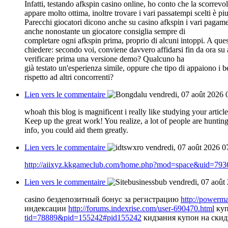
Infatti, testando afkspin casino online, ho conto che la scorrevo
appare molto ottima, inoltre trovare i vari passatempi scelti è pi
Parecchi giocatori dicono anche su casino afkspin i vari pagamen
anche nonostante un giocatore consiglia sempre di
completare ogni afkspin prima, proprio di alcuni intoppi. A ques
chiedere: secondo voi, conviene davvero affidarsi fin da ora su 
verificare prima una versione demo? Qualcuno ha
già testato un'esperienza simile, oppure che tipo di appaiono i be
rispetto ad altri concorrenti?
Lien vers le commentaire
vendredi, 07 août 2026 
whoah this blog is magnificent i really like studying your article
Keep up the great work! You realize, a lot of people are hunting
info, you could aid them greatly.
Lien vers le commentaire
vendredi, 07 août 2026 0
http://aiixyz.kkgameclub.com/home.php?mod=space&uid=793
Lien vers le commentaire
vendredi, 07 août
casino бездепозитный бонус за регистрацию
http://power
индексации
http://forums.indexrise.com/user-690470.html
куп
tid=78889&pid=155242#pid155242
кидзания купон на скид