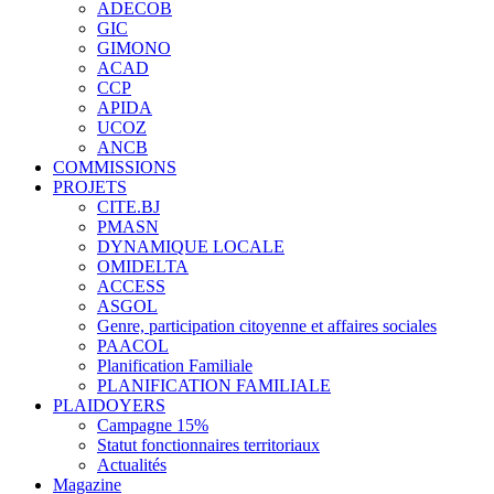
ADECOB
GIC
GIMONO
ACAD
CCP
APIDA
UCOZ
ANCB
COMMISSIONS
PROJETS
CITE.BJ
PMASN
DYNAMIQUE LOCALE
OMIDELTA
ACCESS
ASGOL
Genre, participation citoyenne et affaires sociales
PAACOL
Planification Familiale
PLANIFICATION FAMILIALE
PLAIDOYERS
Campagne 15%
Statut fonctionnaires territoriaux
Actualités
Magazine