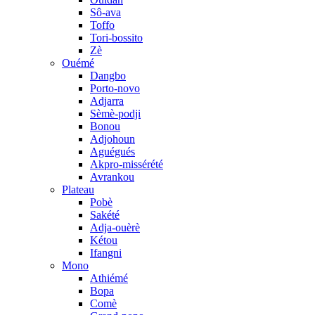
Sô-ava
Toffo
Tori-bossito
Zè
Ouémé
Dangbo
Porto-novo
Adjarra
Sèmè-podji
Bonou
Adjohoun
Aguégués
Akpro-missérété
Avrankou
Plateau
Pobè
Sakété
Adja-ouèrè
Kétou
Ifangni
Mono
Athiémé
Bopa
Comè