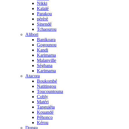
Nikki
Kalalé
Parakou
pèrèrè
Sinendé
Tchaourou
Alibori
Banikoara
Gogounou
Kandi
Karimama
Malanville
Ségbana
Karimama
Atacora
Boukombé
Natitingou
Toucountouna
Cobly
Matéri
Tanguiéta
Kouandé
Péhonco
Kérou
Donga