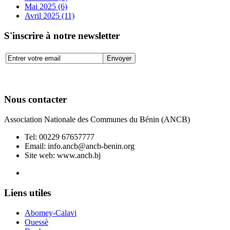
Mai 2025 (6)
Avril 2025 (11)
S'inscrire à notre newsletter
Nous contacter
Association Nationale des Communes du Bénin (ANCB)
Tel:
00229 67657777
Email:
info.ancb@ancb-benin.org
Site web: www.ancb.bj
Le nouveau siège de l'ANCB est situé à Abomey-Calavi, rue
Liens utiles
Abomey-Calavi
Ouessè