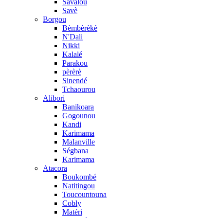
Savalou
Savè
Borgou
Bèmbèrèkè
N'Dali
Nikki
Kalalé
Parakou
pèrèrè
Sinendé
Tchaourou
Alibori
Banikoara
Gogounou
Kandi
Karimama
Malanville
Ségbana
Karimama
Atacora
Boukombé
Natitingou
Toucountouna
Cobly
Matéri