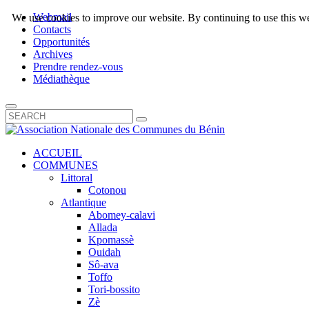
Webmail
We use cookies to improve our website. By continuing to use this we
Contacts
Opportunités
Archives
Prendre rendez-vous
Médiathèque
ACCUEIL
COMMUNES
Littoral
Cotonou
Atlantique
Abomey-calavi
Allada
Kpomassè
Ouidah
Sô-ava
Toffo
Tori-bossito
Zè