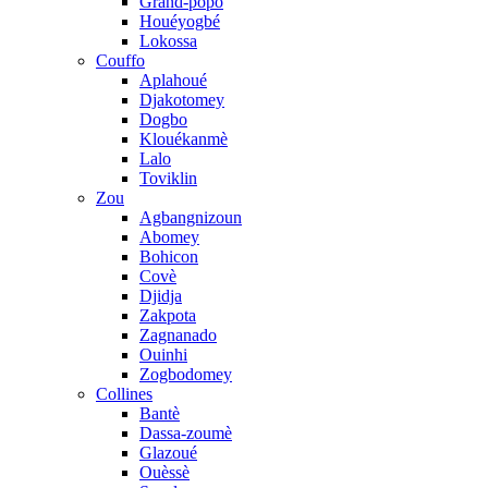
Grand-popo
Houéyogbé
Lokossa
Couffo
Aplahoué
Djakotomey
Dogbo
Klouékanmè
Lalo
Toviklin
Zou
Agbangnizoun
Abomey
Bohicon
Covè
Djidja
Zakpota
Zagnanado
Ouinhi
Zogbodomey
Collines
Bantè
Dassa-zoumè
Glazoué
Ouèssè