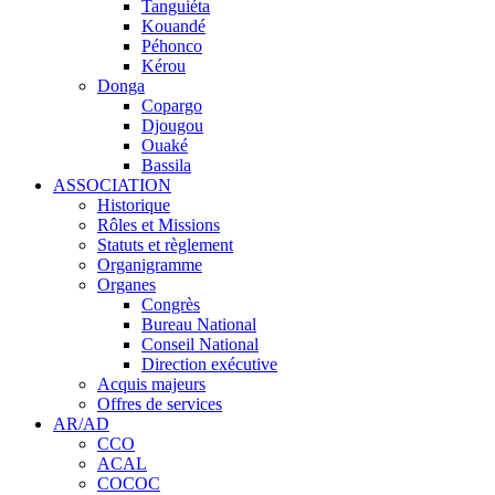
Tanguiéta
Kouandé
Péhonco
Kérou
Donga
Copargo
Djougou
Ouaké
Bassila
ASSOCIATION
Historique
Rôles et Missions
Statuts et règlement
Organigramme
Organes
Congrès
Bureau National
Conseil National
Direction exécutive
Acquis majeurs
Offres de services
AR/AD
CCO
ACAL
COCOC