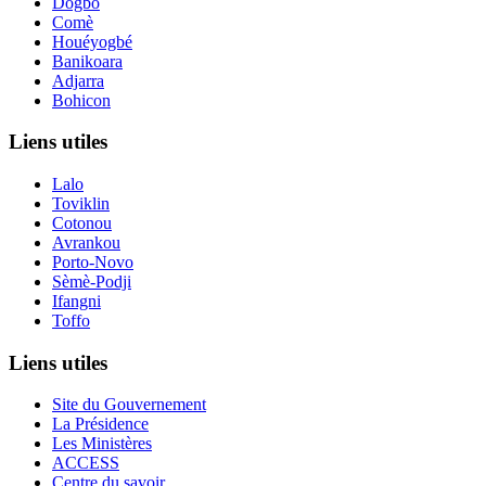
Dogbo
Comè
Houéyogbé
Banikoara
Adjarra
Bohicon
Liens utiles
Lalo
Toviklin
Cotonou
Avrankou
Porto-Novo
Sèmè-Podji
Ifangni
Toffo
Liens utiles
Site du Gouvernement
La Présidence
Les Ministères
ACCESS
Centre du savoir