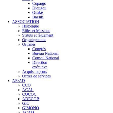
Copargo
Djougou
Ouaké
Bassila
ASSOCIATION
Historique
Rôles et Missions
Statuts et règlement
Organigramme
Organes
Congrès
Bureau National
Conseil National
Direction
exécutive
Acquis majeurs
Offres de services
AR/AD
CCO
ACAL
COCOC
ADECOB
GIC
GIMONO
ACAD