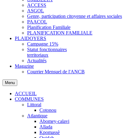
ACCESS
ASGOL
Genre, participation citoyenne et affaires sociales
PAACOL
Planification Familiale
PLANIFICATION FAMILIALE
PLAIDOYERS
Campagne 15%
Statut fonctionnaires
territoriaux
Actualités
Magazine
Courrier Mensuel de l'ANCB
Menu
ACCUEIL
COMMUNES
Littoral
Cotonou
Atlantique
Abomey-calavi
Allada
Kpomassè
Ouidah