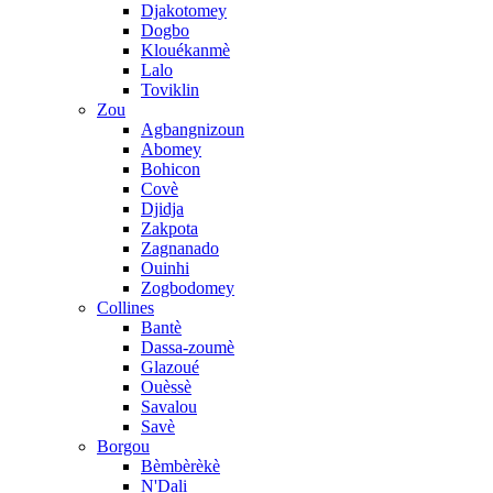
Djakotomey
Dogbo
Klouékanmè
Lalo
Toviklin
Zou
Agbangnizoun
Abomey
Bohicon
Covè
Djidja
Zakpota
Zagnanado
Ouinhi
Zogbodomey
Collines
Bantè
Dassa-zoumè
Glazoué
Ouèssè
Savalou
Savè
Borgou
Bèmbèrèkè
N'Dali