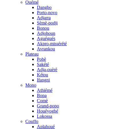
Ouémé
Dangbo
Porto-novo
Adjarra
Sèmè-podji
Bonou
Adjohoun
Aguégués
Akpro-missérété
Avrankou
Plateau
Pobè
Sakété
Adja-ouèrè
Kétou
Ifangni
Mono
Athiémé
Bopa
Comè
Grand-popo
Houéyogbé
Lokossa
Couffo
Aplahoué