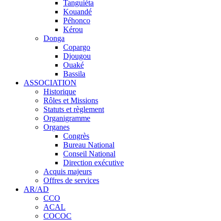
Tanguiéta
Kouandé
Péhonco
Kérou
Donga
Copargo
Djougou
Ouaké
Bassila
ASSOCIATION
Historique
Rôles et Missions
Statuts et règlement
Organigramme
Organes
Congrès
Bureau National
Conseil National
Direction exécutive
Acquis majeurs
Offres de services
AR/AD
CCO
ACAL
COCOC