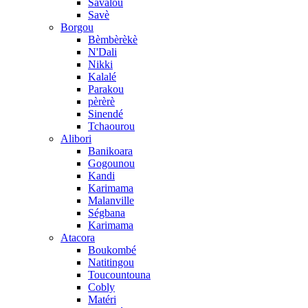
Savalou
Savè
Borgou
Bèmbèrèkè
N'Dali
Nikki
Kalalé
Parakou
pèrèrè
Sinendé
Tchaourou
Alibori
Banikoara
Gogounou
Kandi
Karimama
Malanville
Ségbana
Karimama
Atacora
Boukombé
Natitingou
Toucountouna
Cobly
Matéri