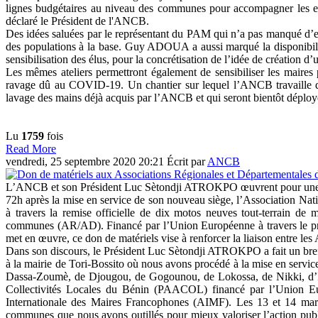
lignes budgétaires au niveau des communes pour accompagner les eff
déclaré le Président de l'ANCB.
Des idées saluées par le représentant du PAM qui n’a pas manqué d’ex
des populations à la base. Guy ADOUA a aussi marqué la disponibilit
sensibilisation des élus, pour la concrétisation de l’idée de créatio
Les mêmes ateliers permettront également de sensibiliser les maires 
ravage dû au COVID-19. Un chantier sur lequel l’ANCB travaille d
lavage des mains déjà acquis par l’ANCB et qui seront bientôt déployé
Lu
1759
fois
Read More
vendredi, 25 septembre 2020 20:21
Écrit par
ANCB
L’ANCB et son Président Luc Sètondji ATROKPO œuvrent pour une am
72h après la mise en service de son nouveau siège, l’Association N
à travers la remise officielle de dix motos neuves tout-terrain 
communes (AR/AD). Financé par l’Union Européenne à travers le p
met en œuvre, ce don de matériels vise à renforcer la liaison entre les 
Dans son discours, le Président Luc Sètondji ATROKPO a fait un bref 
à la mairie de Tori-Bossito où nous avons procédé à la mise en serv
Dassa-Zoumè, de Djougou, de Gogounou, de Lokossa, de Nikki, d’Ifan
Collectivités Locales du Bénin (PAACOL) financé par l’Union Eu
Internationale des Maires Francophones (AIMF). Les 13 et 14 mar
communes que nous avons outillés pour mieux valoriser l’action pub