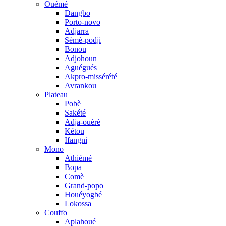
Ouémé
Dangbo
Porto-novo
Adjarra
Sèmè-podji
Bonou
Adjohoun
Aguégués
Akpro-missérété
Avrankou
Plateau
Pobè
Sakété
Adja-ouèrè
Kétou
Ifangni
Mono
Athiémé
Bopa
Comè
Grand-popo
Houéyogbé
Lokossa
Couffo
Aplahoué