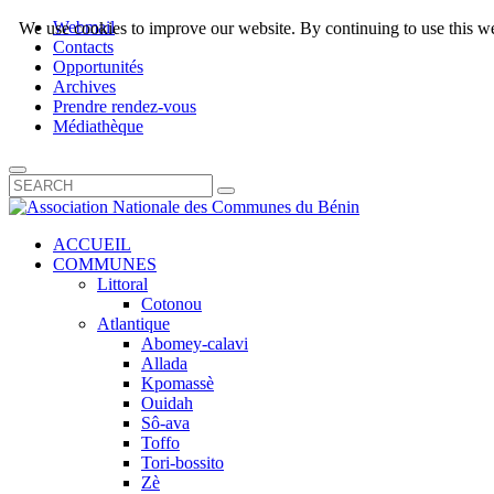
Webmail
We use cookies to improve our website. By continuing to use this we
Contacts
Opportunités
Archives
Prendre rendez-vous
Médiathèque
ACCUEIL
COMMUNES
Littoral
Cotonou
Atlantique
Abomey-calavi
Allada
Kpomassè
Ouidah
Sô-ava
Toffo
Tori-bossito
Zè