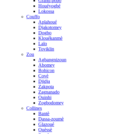
Grand-popo
Houéyogbé
Lokossa
Couffo
Aplahoué
Djakotomey
Dogbo
Klouékanmè
Lalo
Toviklin
Zou
Agbangnizoun
Abomey
Bohicon
Covè
Djidja
Zakpota
Zagnanado
Ouinhi
Zogbodomey
Collines
Bantè
Dassa-zoumè
Glazoué
Ouèssè