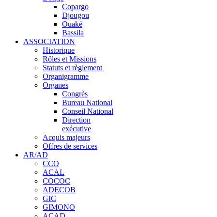
Copargo
Djougou
Ouaké
Bassila
ASSOCIATION
Historique
Rôles et Missions
Statuts et règlement
Organigramme
Organes
Congrès
Bureau National
Conseil National
Direction
exécutive
Acquis majeurs
Offres de services
AR/AD
CCO
ACAL
COCOC
ADECOB
GIC
GIMONO
ACAD