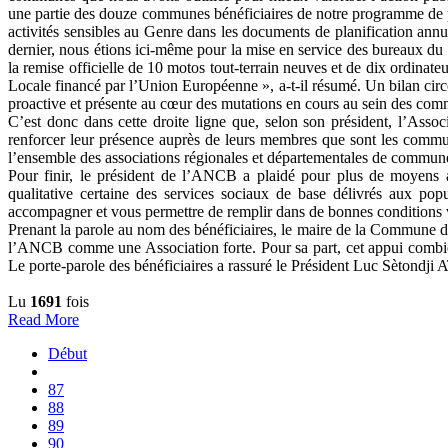
une partie des douze communes bénéficiaires de notre programme de 
activités sensibles au Genre dans les documents de planification ann
dernier, nous étions ici-même pour la mise en service des bureaux du
la remise officielle de 10 motos tout-terrain neuves et de dix ordin
Locale financé par l’Union Européenne », a-t-il résumé. Un bilan 
proactive et présente au cœur des mutations en cours au sein des com
C’est donc dans cette droite ligne que, selon son président, l’As
renforcer leur présence auprès de leurs membres que sont les comm
l’ensemble des associations régionales et départementales de communes
Pour finir, le président de l’ANCB a plaidé pour plus de moyens 
qualitative certaine des services sociaux de base délivrés aux p
accompagner et vous permettre de remplir dans de bonnes conditions vo
Prenant la parole au nom des bénéficiaires, le maire de la Commune d
l’ANCB comme une Association forte. Pour sa part, cet appui combien
Le porte-parole des bénéficiaires a rassuré le Président Luc Sètondj
Lu
1691
fois
Read More
Début
87
88
89
90