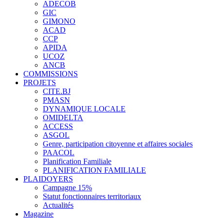
ADECOB
GIC
GIMONO
ACAD
CCP
APIDA
UCOZ
ANCB
COMMISSIONS
PROJETS
CITE.BJ
PMASN
DYNAMIQUE LOCALE
OMIDELTA
ACCESS
ASGOL
Genre, participation citoyenne et affaires sociales
PAACOL
Planification Familiale
PLANIFICATION FAMILIALE
PLAIDOYERS
Campagne 15%
Statut fonctionnaires territoriaux
Actualités
Magazine