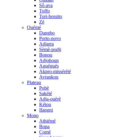
Sô-ava
Toffo
Tori-bossito
Zè
Ouémé
Dangbo
Porto-novo
Adjarra
Sèmè-podji
Bonou
Adjohoun
Aguégués
Akpro-missérété
Avrankou
Plateau
Pobè
Sakété
Adja-ouèrè
Kétou
Ifangni
Mono
Athiémé
Bopa
Comè