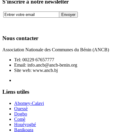
S'inscrire à notre newsletter
Nous contacter
Association Nationale des Communes du Bénin (ANCB)
Tel:
00229 67657777
Email:
info.ancb@ancb-benin.org
Site web: www.ancb.bj
Le nouveau siège de l'ANCB est situé à Abomey-Calavi, rue
Liens utiles
Abomey-Calavi
Ouessè
Dogbo
Comè
Houéyogbé
Banikoara