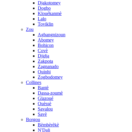
Djakotomey
Dogbo
Klouékanmè
Lalo
Toviklin
Zou
Agbangnizoun
Abomey
Bohicon
Covè
Djidja
Zakpota
Zagnanado
Ouinhi
Zogbodomey
Collines
Bantè
Dassa-zoumè
Glazoué
Ouèssè
Savalou
Savè
Borgou
Bèmbèrèkè
N'Dali