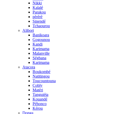
Nikki
Kalalé
Parakou
pèrèrè
Sinendé
Tchaourou
Alibori
Banikoara
Gogounou
Kandi
Karimama
Malanville
Ségbana
Karimama
Atacora
Boukombé
Natitingou
Toucountouna
Cobly
Matéri
Tanguiéta
Kouandé
Péhonco
Kérou
Donga