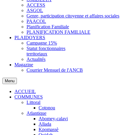
ACCESS
ASGOL
Genre, participation citoyenne et affaires sociales
PAACOL
Planification Familiale
PLANIFICATION FAMILIALE
PLAIDOYERS
Campagne 15%
Statut fonctionnaires
territoriaux
Actualités
Magazine
Courrier Mensuel de l'ANCB
Menu
ACCUEIL
COMMUNES
Littoral
Cotonou
Atlantique
Abomey-calavi
Allada
Kpomassè
Ouidah