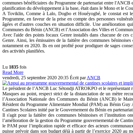
communes bénéficiaires du Programme de partenariat entre l'ANCB et
planification du développement à la base, était dans le Mono et le Cou
A Toviklin, Comme à Lalo, Dogbo et Houéyogbé, le constat est le 
Programme, en faveur de la prise en compte des personnes vulnérables
âgées et d'autres couches en situation difficile. Une amélioration q
Communes du Bénin (ANCB) et l’Association des Villes et Commu
Avec l'aide des points focaux Genre installés dans chacune de ces c
Genre. Ainsi, les émissaires de la faitière des communes béninoises 
notamment en 2020. Ils en ont profité pour prodiguer de sages conse
des activités planifiées.
Lu
1835
fois
Read More
vendredi, 25 septembre 2020 20:35
Écrit par
ANCB
Le président de l’ANCB Luc Sètondji ATROKPO et le représentant ré
Masques au point, respect strict de la distanciation de un mètre r
l’Association Nationale des Communes du Bénin (ANCB) le Maire 
Résident du Programme Alimentaire Mondial (PAM) au Bénin Guy AD
Cantines Scolaires initié par le Gouvernement du Bénin en partenariat
Il s'agit pour la faitière des communes béninoises et l’institution
l’amélioration de la gestion du Programme gouvernemental de Cantines
le PAM pour l’implication rapide et efficace des acteurs communau
puisse prévoir dans son budget déjà à partir de l’exercice 2020 au 