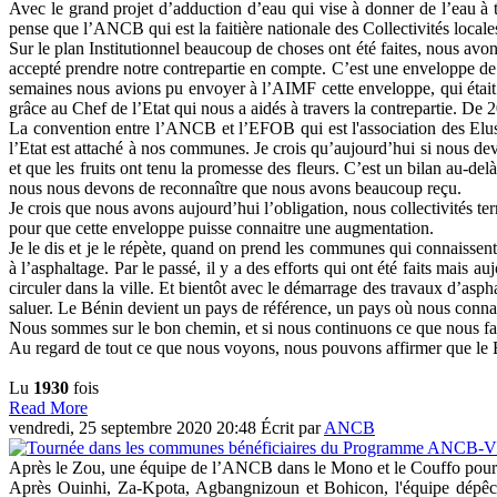
Avec le grand projet d’adduction d’eau qui vise à donner de l’eau à 
pense que l’ANCB qui est la faitière nationale des Collectivités locales
Sur le plan Institutionnel beaucoup de choses ont été faites, nous avon
accepté prendre notre contrepartie en compte. C’est une enveloppe de 
semaines nous avions pu envoyer à l’AIMF cette enveloppe, qui était 
grâce au Chef de l’Etat qui nous a aidés à travers la contrepartie. De
La convention entre l’ANCB et l’EFOB qui est l'association des Elus 
l’Etat est attaché à nos communes. Je crois qu’aujourd’hui si nous dev
et que les fruits ont tenu la promesse des fleurs. C’est un bilan au-
nous nous devons de reconnaître que nous avons beaucoup reçu.
Je crois que nous avons aujourd’hui l’obligation, nous collectivités ter
pour que cette enveloppe puisse connaitre une augmentation.
Je le dis et je le répète, quand on prend les communes qui connaissen
à l’asphaltage. Par le passé, il y a des efforts qui ont été faits mais
circuler dans la ville. Et bientôt avec le démarrage des travaux d’aspha
saluer. Le Bénin devient un pays de référence, un pays où nous connais
Nous sommes sur le bon chemin, et si nous continuons ce que nous fais
Au regard de tout ce que nous voyons, nous pouvons affirmer que le 
Lu
1930
fois
Read More
vendredi, 25 septembre 2020 20:48
Écrit par
ANCB
Après le Zou, une équipe de l’ANCB dans le Mono et le Couffo pour
Après Ouinhi, Za-Kpota, Agbangnizoun et Bohicon, l'équipe dépê