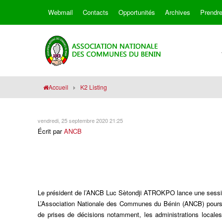
Webmail
Contacts
Opportunités
Archives
Prendr
Accueil
K2 Listing
vendredi, 25 septembre 2020 21:25
Écrit par
ANCB
Le président de l’ANCB Luc Sètondji ATROKPO lance une sessio
L’Association Nationale des Communes du Bénin (ANCB) poursui
de prises de décisions notamment, les administrations locales