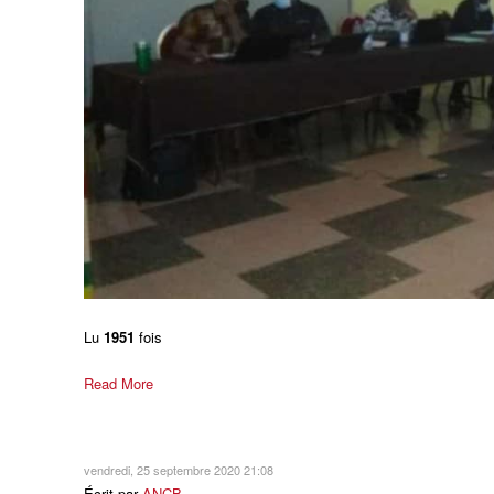
Lu
1951
fois
Read More
vendredi, 25 septembre 2020 21:08
Écrit par
ANCB