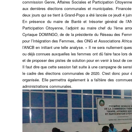
commission Genre, Affaires Sociales et Participation Citoyenne
aux dernières élections communales et municipales. Financée
deux jours qui se tient à Grand-Popo a été lancée ce jeudi 4 j
En présence du maire de Bantè et trésorier général de l’A
Participation Citoyenne, l’adjoint au maire chef du 7ème 
Cyriaque DOMINGO, de de la présidente du Réseau des Femme
pour l’Intégration des Femmes, des ONG et Associations Afric
l’ANCB en initiant une telle analyse. « Il ne sera nullement ques
ou déjà connues auxquelles les femmes ont dû faire face lors des
et de proposer des pistes de solution pour en venir à bout de ces
Il faut dire que cette session fait suite à une campagne de sensi
le cadre des élections communales de 2020. C'est donc pour év
organisée. Elle permettra également à a faîtière des commues 
administrations communales.