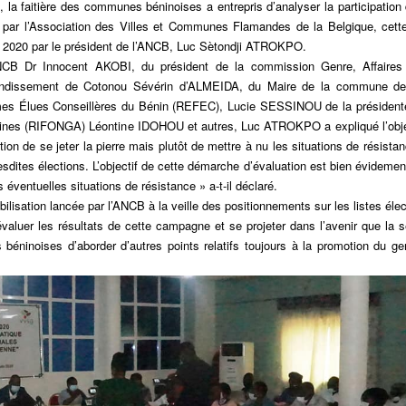
, la faitière des communes béninoises a entrepris d’analyser la participati
 par l’Association des Villes et Communes Flamandes de la Belgique, cett
uin 2020 par le président de l’ANCB, Luc Sètondji ATROKPO.
NCB Dr Innocent AKOBI, du président de la commission Genre, Affaires
arrondissement de Cotonou Sévérin d’ALMEIDA, du Maire de la commune 
s Élues Conseillères du Bénin (REFEC), Lucie SESSINOU de la présiden
aines (RIFONGA) Léontine IDOHOU et autres, Luc ATROKPO a expliqué l’objec
tion de se jeter la pierre mais plutôt de mettre à nu les situations de résista
dites élections. L’objectif de cette démarche d’évaluation est bien évidement
 éventuelles situations de résistance » a-t-il déclaré.
bilisation lancée par l’ANCB à la veille des positionnements sur les listes éle
aluer les résultats de cette campagne et se projeter dans l’avenir que la s
béninoises d’aborder d’autres points relatifs toujours à la promotion du ge