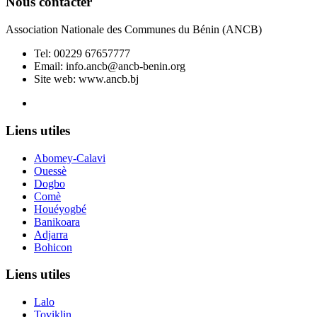
Nous contacter
Association Nationale des Communes du Bénin (ANCB)
Tel:
00229 67657777
Email:
info.ancb@ancb-benin.org
Site web: www.ancb.bj
Le nouveau siège de l'ANCB est situé à Abomey-Calavi, rue
Liens utiles
Abomey-Calavi
Ouessè
Dogbo
Comè
Houéyogbé
Banikoara
Adjarra
Bohicon
Liens utiles
Lalo
Toviklin