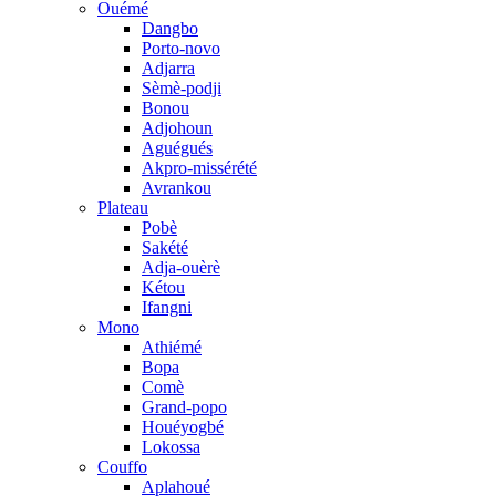
Ouémé
Dangbo
Porto-novo
Adjarra
Sèmè-podji
Bonou
Adjohoun
Aguégués
Akpro-missérété
Avrankou
Plateau
Pobè
Sakété
Adja-ouèrè
Kétou
Ifangni
Mono
Athiémé
Bopa
Comè
Grand-popo
Houéyogbé
Lokossa
Couffo
Aplahoué