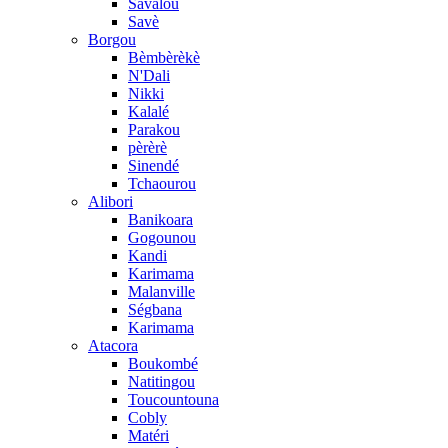
Savalou
Savè
Borgou
Bèmbèrèkè
N'Dali
Nikki
Kalalé
Parakou
pèrèrè
Sinendé
Tchaourou
Alibori
Banikoara
Gogounou
Kandi
Karimama
Malanville
Ségbana
Karimama
Atacora
Boukombé
Natitingou
Toucountouna
Cobly
Matéri