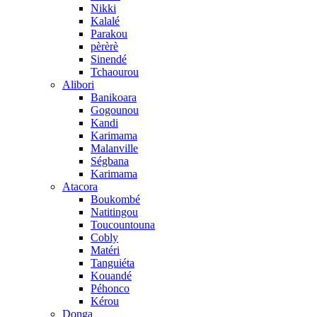
Nikki
Kalalé
Parakou
pèrèrè
Sinendé
Tchaourou
Alibori
Banikoara
Gogounou
Kandi
Karimama
Malanville
Ségbana
Karimama
Atacora
Boukombé
Natitingou
Toucountouna
Cobly
Matéri
Tanguiéta
Kouandé
Péhonco
Kérou
Donga