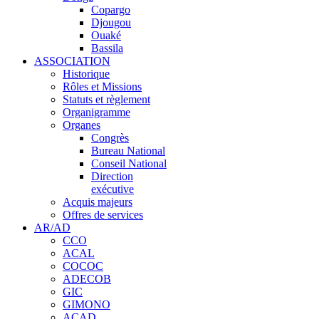
Copargo
Djougou
Ouaké
Bassila
ASSOCIATION
Historique
Rôles et Missions
Statuts et règlement
Organigramme
Organes
Congrès
Bureau National
Conseil National
Direction
exécutive
Acquis majeurs
Offres de services
AR/AD
CCO
ACAL
COCOC
ADECOB
GIC
GIMONO
ACAD