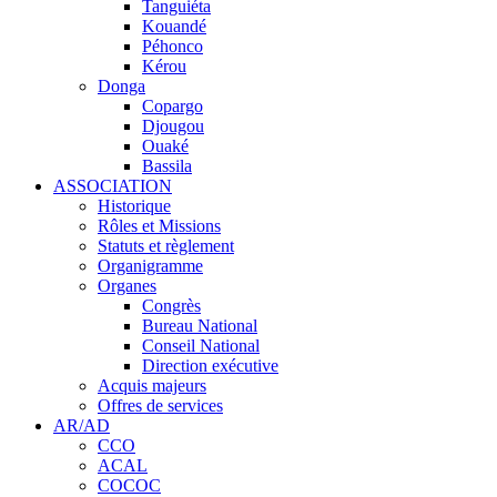
Tanguiéta
Kouandé
Péhonco
Kérou
Donga
Copargo
Djougou
Ouaké
Bassila
ASSOCIATION
Historique
Rôles et Missions
Statuts et règlement
Organigramme
Organes
Congrès
Bureau National
Conseil National
Direction exécutive
Acquis majeurs
Offres de services
AR/AD
CCO
ACAL
COCOC