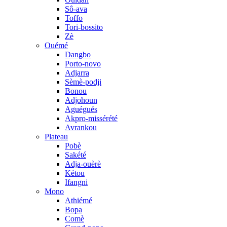
Sô-ava
Toffo
Tori-bossito
Zè
Ouémé
Dangbo
Porto-novo
Adjarra
Sèmè-podji
Bonou
Adjohoun
Aguégués
Akpro-missérété
Avrankou
Plateau
Pobè
Sakété
Adja-ouèrè
Kétou
Ifangni
Mono
Athiémé
Bopa
Comè