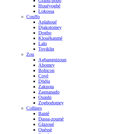
Grand-popo
Houéyogbé
Lokossa
Couffo
Aplahoué
Djakotomey
Dogbo
Klouékanmè
Lalo
Toviklin
Zou
Agbangnizoun
Abomey
Bohicon
Covè
Djidja
Zakpota
Zagnanado
Ouinhi
Zogbodomey
Collines
Bantè
Dassa-zoumè
Glazoué
Ouèssè