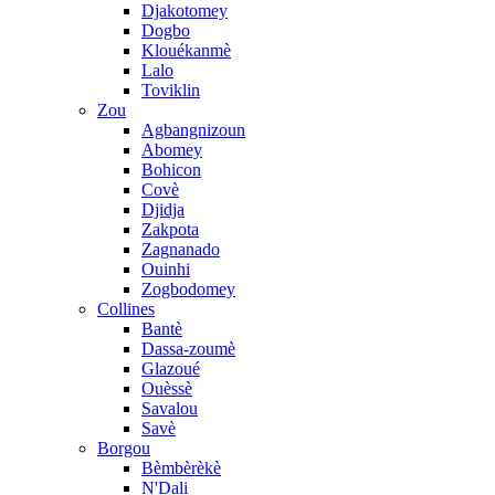
Djakotomey
Dogbo
Klouékanmè
Lalo
Toviklin
Zou
Agbangnizoun
Abomey
Bohicon
Covè
Djidja
Zakpota
Zagnanado
Ouinhi
Zogbodomey
Collines
Bantè
Dassa-zoumè
Glazoué
Ouèssè
Savalou
Savè
Borgou
Bèmbèrèkè
N'Dali