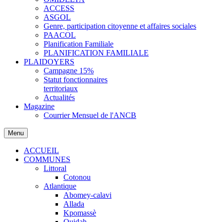
ACCESS
ASGOL
Genre, participation citoyenne et affaires sociales
PAACOL
Planification Familiale
PLANIFICATION FAMILIALE
PLAIDOYERS
Campagne 15%
Statut fonctionnaires
territoriaux
Actualités
Magazine
Courrier Mensuel de l'ANCB
Menu
ACCUEIL
COMMUNES
Littoral
Cotonou
Atlantique
Abomey-calavi
Allada
Kpomassè
Ouidah