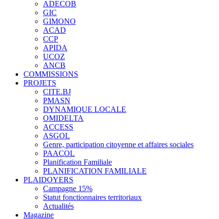
ADECOB
GIC
GIMONO
ACAD
CCP
APIDA
UCOZ
ANCB
COMMISSIONS
PROJETS
CITE.BJ
PMASN
DYNAMIQUE LOCALE
OMIDELTA
ACCESS
ASGOL
Genre, participation citoyenne et affaires sociales
PAACOL
Planification Familiale
PLANIFICATION FAMILIALE
PLAIDOYERS
Campagne 15%
Statut fonctionnaires territoriaux
Actualités
Magazine