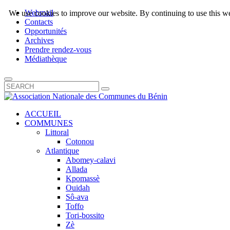
Webmail
We use cookies to improve our website. By continuing to use this we
Contacts
Opportunités
Archives
Prendre rendez-vous
Médiathèque
ACCUEIL
COMMUNES
Littoral
Cotonou
Atlantique
Abomey-calavi
Allada
Kpomassè
Ouidah
Sô-ava
Toffo
Tori-bossito
Zè