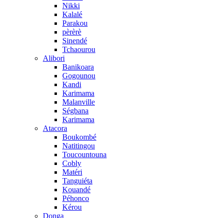
Nikki
Kalalé
Parakou
pèrèrè
Sinendé
Tchaourou
Alibori
Banikoara
Gogounou
Kandi
Karimama
Malanville
Ségbana
Karimama
Atacora
Boukombé
Natitingou
Toucountouna
Cobly
Matéri
Tanguiéta
Kouandé
Péhonco
Kérou
Donga