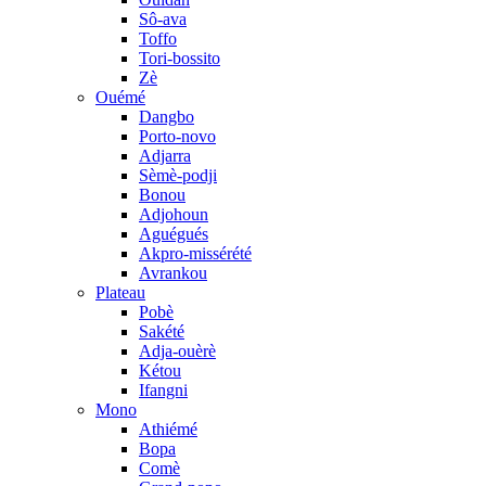
Sô-ava
Toffo
Tori-bossito
Zè
Ouémé
Dangbo
Porto-novo
Adjarra
Sèmè-podji
Bonou
Adjohoun
Aguégués
Akpro-missérété
Avrankou
Plateau
Pobè
Sakété
Adja-ouèrè
Kétou
Ifangni
Mono
Athiémé
Bopa
Comè