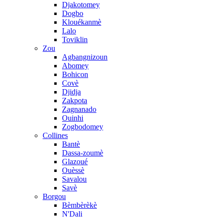
Djakotomey
Dogbo
Klouékanmè
Lalo
Toviklin
Zou
Agbangnizoun
Abomey
Bohicon
Covè
Djidja
Zakpota
Zagnanado
Ouinhi
Zogbodomey
Collines
Bantè
Dassa-zoumè
Glazoué
Ouèssè
Savalou
Savè
Borgou
Bèmbèrèkè
N'Dali