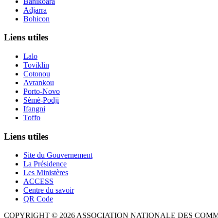
Banikoara
Adjarra
Bohicon
Liens utiles
Lalo
Toviklin
Cotonou
Avrankou
Porto-Novo
Sèmè-Podji
Ifangni
Toffo
Liens utiles
Site du Gouvernement
La Présidence
Les Ministères
ACCESS
Centre du savoir
QR Code
COPYRIGHT © 2026 ASSOCIATION NATIONALE DES COM