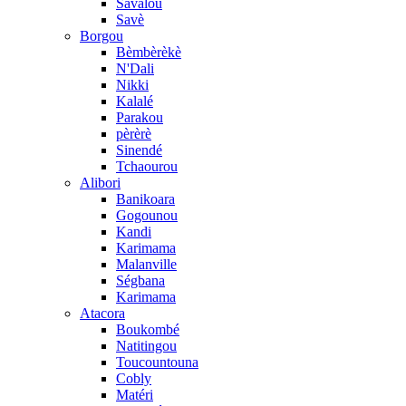
Savalou
Savè
Borgou
Bèmbèrèkè
N'Dali
Nikki
Kalalé
Parakou
pèrèrè
Sinendé
Tchaourou
Alibori
Banikoara
Gogounou
Kandi
Karimama
Malanville
Ségbana
Karimama
Atacora
Boukombé
Natitingou
Toucountouna
Cobly
Matéri