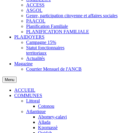
ACCESS
ASGOL
Genre, participation citoyenne et affaires sociales
PAACOL
Planification Familiale
PLANIFICATION FAMILIALE
PLAIDOYERS
Campagne 15%
Statut fonctionnaires
territoriaux
Actualités
Magazine
Courrier Mensuel de l'ANCB
Menu
ACCUEIL
COMMUNES
Littoral
Cotonou
Atlantique
Abomey-calavi
Allada
Kpomassè
Ouidah