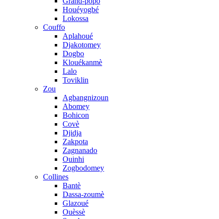
Grand-popo
Houéyogbé
Lokossa
Couffo
Aplahoué
Djakotomey
Dogbo
Klouékanmè
Lalo
Toviklin
Zou
Agbangnizoun
Abomey
Bohicon
Covè
Djidja
Zakpota
Zagnanado
Ouinhi
Zogbodomey
Collines
Bantè
Dassa-zoumè
Glazoué
Ouèssè