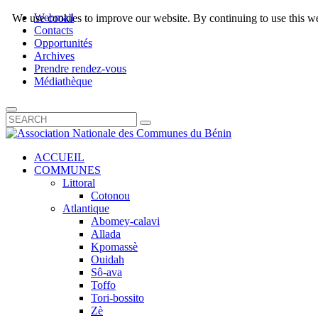
Webmail
We use cookies to improve our website. By continuing to use this we
Contacts
Opportunités
Archives
Prendre rendez-vous
Médiathèque
ACCUEIL
COMMUNES
Littoral
Cotonou
Atlantique
Abomey-calavi
Allada
Kpomassè
Ouidah
Sô-ava
Toffo
Tori-bossito
Zè