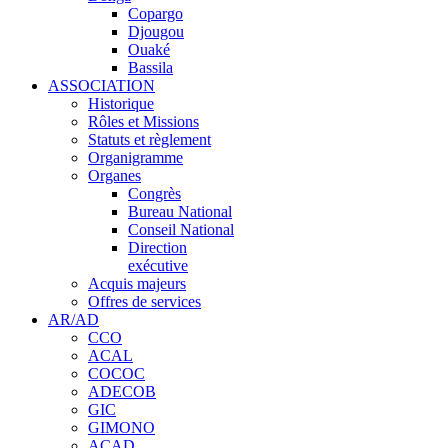
Copargo
Djougou
Ouaké
Bassila
ASSOCIATION
Historique
Rôles et Missions
Statuts et règlement
Organigramme
Organes
Congrès
Bureau National
Conseil National
Direction
exécutive
Acquis majeurs
Offres de services
AR/AD
CCO
ACAL
COCOC
ADECOB
GIC
GIMONO
ACAD