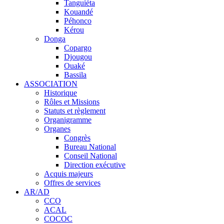
Tanguiéta
Kouandé
Péhonco
Kérou
Donga
Copargo
Djougou
Ouaké
Bassila
ASSOCIATION
Historique
Rôles et Missions
Statuts et règlement
Organigramme
Organes
Congrès
Bureau National
Conseil National
Direction exécutive
Acquis majeurs
Offres de services
AR/AD
CCO
ACAL
COCOC