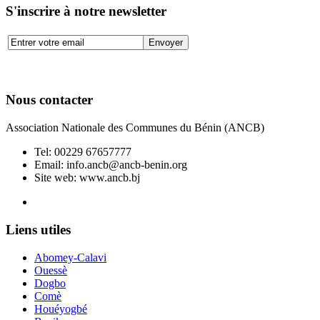
S'inscrire à notre newsletter
Nous contacter
Association Nationale des Communes du Bénin (ANCB)
Tel:
00229 67657777
Email:
info.ancb@ancb-benin.org
Site web: www.ancb.bj
Le nouveau siège de l'ANCB est situé à Abomey-Calavi, rue
Liens utiles
Abomey-Calavi
Ouessè
Dogbo
Comè
Houéyogbé