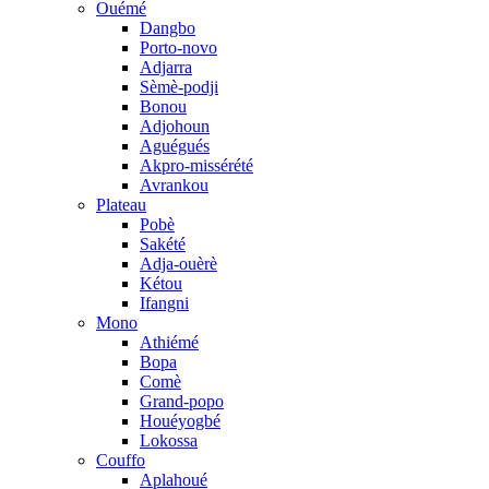
Ouémé
Dangbo
Porto-novo
Adjarra
Sèmè-podji
Bonou
Adjohoun
Aguégués
Akpro-missérété
Avrankou
Plateau
Pobè
Sakété
Adja-ouèrè
Kétou
Ifangni
Mono
Athiémé
Bopa
Comè
Grand-popo
Houéyogbé
Lokossa
Couffo
Aplahoué