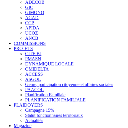
ADECOB
GIC
GIMONO
ACAD
CCP
APIDA
UCOZ
ANCB
COMMISSIONS
PROJETS
CITE.BJ
PMASN
DYNAMIQUE LOCALE
OMIDELTA
ACCESS
ASGOL
Genre, participation citoyenne et affaires sociales
PAACOL
Planification Familiale
PLANIFICATION FAMILIALE
PLAIDOYERS
Campagne 15%
Statut fonctionnaires territoriaux
Actualités
Magazine